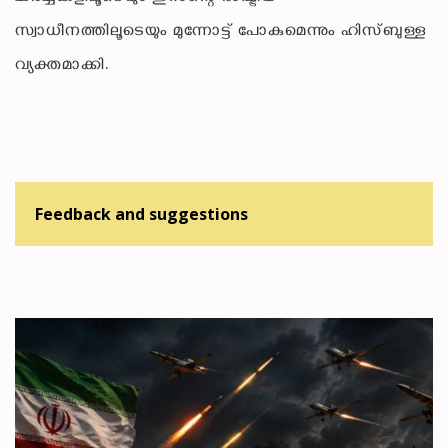
സ്വാധീനത്തിലൂടെയും മുന്നോട്ട് പോകുമെന്നും ഹിസ്ബുള്ള
വ്യക്തമാക്കി.
Feedback and suggestions