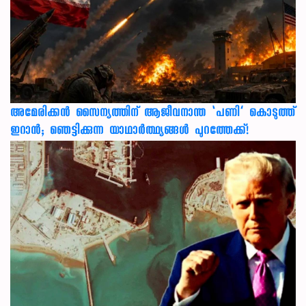
അമേരിക്കൻ സൈന്യത്തിന് ആജീവനാന്ത ‘പണി’ കൊടുത്ത്
ഇറാൻ; ഞെട്ടിക്കുന്ന യാഥാർത്ഥ്യങ്ങൾ പുറത്തേക്ക്!