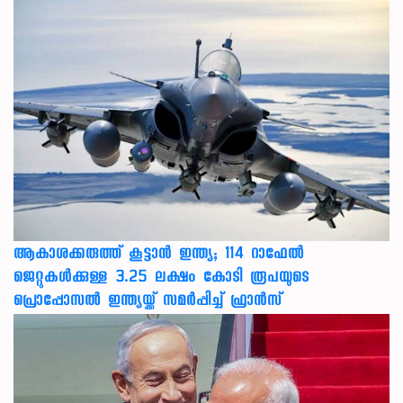
ആകാശക്കരുത്ത് കൂട്ടാൻ ഇന്ത്യ; 114 റാഫേൽ
ജെറ്റുകൾക്കുള്ള 3.25 ലക്ഷം കോടി രൂപയുടെ
പ്രൊപ്പോസൽ ഇന്ത്യയ്ക്ക് സമർപ്പിച്ച് ഫ്രാൻസ്