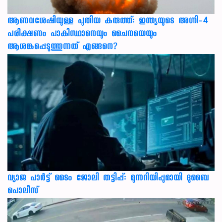
ആണവശേഷിയുള്ള പുതിയ കരുത്ത്: ഇന്ത്യയുടെ അഗ്നി-4
പരീക്ഷണം പാകിസ്ഥാനെയും ചൈനയെയും
ആശങ്കപ്പെടുത്തുന്നത് എങ്ങനെ?
വ്യാജ പാർട്ട് ടൈം ജോലി തട്ടിപ്പ്: മുന്നറിയിപ്പുമായി ദുബൈ
പൊലീസ്