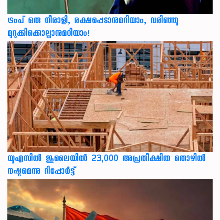
ട്രംപ് ഒരു നീരാളി, രക്ഷപ്പെടാനുമറിയാം, വരിഞ്ഞു
മുറുക്കിക്കൊല്ലാനുമറിയാം!
യുഎസില്‍ ജൂലൈയില്‍ 23,000 അപ്രതീക്ഷിത തൊഴില്‍
നഷ്ടമെന്നു റിപ്പോര്‍ട്ട്