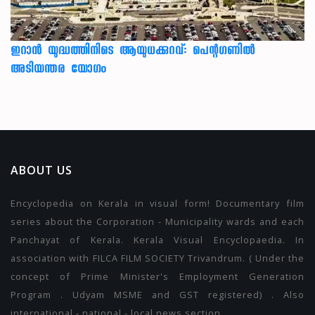
ഇറാന്‍ യുദ്ധത്തിനിടെ ആയുധക്കുറവ്: പെന്റഗണില്‍
അടിയന്തര യോഗം
ABOUT US
Encyclopedia on Kerala in visual form! Documentary film
series about the Corporation - Municipality wards and each
Panchayat of Kerala. Kerala Visual Encyclopaedia. In
association with FILCA FILM SOCIETY Trivandrum. ( Under the
concept of Prime Minister's Employment Generation
Program . Udyam MSME and GST registered) . Also
international - national - local news section.