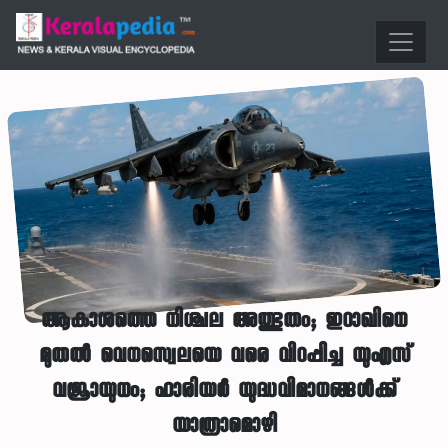
ആകാശത്തെ നിശ്ചല അത്ഭുതം; ഇറാഖിനെ
മുതല്‍ വെനസ്വെലയെ വരെ വിറപ്പിച്ച യുഎസ്
വജ്രായുധം; ഹാരിയര്‍ യുദ്ധവിമാനങ്ങള്‍ക്ക്
യാത്രാമൊഴി