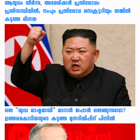
ആയുധം തീർന്നു, അമേരിക്കൻ പ്രതിരോധം
പ്രതിസന്ധിയിൽ; ട്രംപും പ്രതിരോധ സെക്രട്ടറിയും തമ്മിൽ
കടുത്ത ഭിന്നത
ഒരു “യുദ്ധ രാഷ്ട്രമായി” മാറാൻ ജപ്പാൻ ഒരുങ്ങുന്നുവോ?
ഉത്തരകൊറിയയുടെ കടുത്ത മുന്നറിയിപ്പിന് പിന്നിൽ