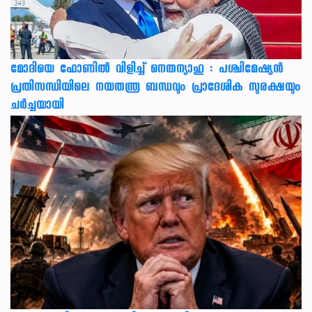
മോദിയെ ഫോണിൽ വിളിച്ച് നെതന്യാഹു : പശ്ചിമേഷ്യൻ
പ്രതിസന്ധിയിലെ നയതന്ത്ര ബന്ധവും പ്രാദേശിക സുരക്ഷയും
ചർച്ചയായി