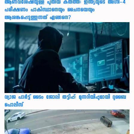
ആണവശേഷിയുള്ള പുതിയ കരുത്ത്: ഇന്ത്യയുടെ അഗ്നി-4
പരീക്ഷണം പാകിസ്ഥാനെയും ചൈനയെയും
ആശങ്കപ്പെടുത്തുന്നത് എങ്ങനെ?
വ്യാജ പാർട്ട് ടൈം ജോലി തട്ടിപ്പ്: മുന്നറിയിപ്പുമായി ദുബൈ
പൊലീസ്