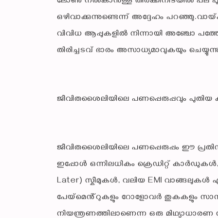
ലോൺ നൽകാനുള്ള തിരക്കിനിടയിൽ പല പു
ഒഴിവാക്കുന്നുണ്ടെന്ന് അദ്ദേഹം പറഞ്ഞു.വാ
വിവിധ ആപ്പുകളിൽ നിന്നായി അഞ്ചോ പത
തിരിച്ചടവ് ഭാരം അസാധ്യമാവുകയും ചെയ്യുന്ന
ജീവിതശൈലിയിലെ പണപ്പെരുപ്പവും പുതിയ 
ജീവിതശൈലിയിലെ പണപ്പെരുപ്പം ഈ പ്രതിസന
ഇപ്പോൾ ഒന്നിലധികം ക്രെഡിറ്റ് കാർഡുകൾ
Later) സ്കീമുകൾ, വലിയ EMI വാങ്ങലുകൾ എ
പേയ്‌മെൻ്റുകളും റോളോവർ തുകകളും സാമ്പ
നിയന്ത്രണത്തിലാണെന്ന ഒരു മിഥ്യാധാരണ സ