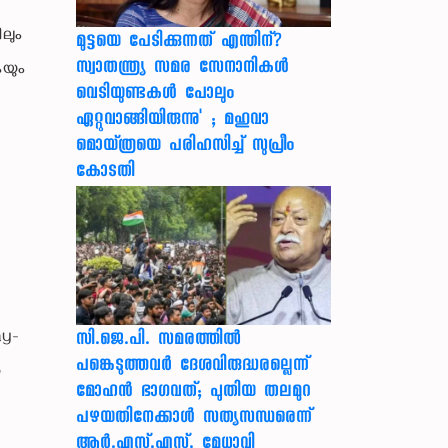
ലും
മുട്ടയെ പേടിക്കുന്നത് എന്തിന്?
സ്വാതന്ത്ര്യ സമര സേനാനികൾ
യും
വെടിയുണ്ടകൾ പോലും
ഏറ്റുവാങ്ങിയിരുന്നു' ; മഹുവാ
മൊയ്ത്രയെ പരിഹസിച്ച് സുപ്രീം
കോടതി
ay-
സി.ജെ.പി. സമരത്തിൽ
പങ്കെടുത്തവർ ദേശവിരുദ്ധരല്ലെന്ന്
ഞ
മോഹൻ ഭാഗവത്; പുതിയ തലമുറ
പഴയതിനേക്കാൾ സത്യസന്ധരെന്ന്
ആർ.എസ്.എസ്. മേധാവി