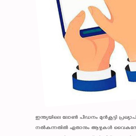
ഇന്ത്യയിലെ ലോൺ പീഡനം മുൻകൂട്ടി പ്രഖ്യാപി
നൽകുന്നതിൽ ഏതാനും ആഴ്ചകൾ വൈകുമ്