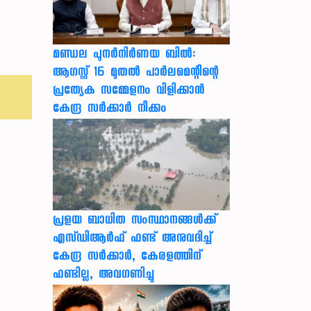
മണ്ഡല പുനർനിർണയ ബിൽ:
ആഗസ്റ്റ് 16 മുതൽ പാർലമെന്റിന്റെ
പ്രത്യേക സമ്മേളനം വിളിക്കാൻ
കേന്ദ്ര സർക്കാർ നീക്കം
പ്രളയ ബാധിത സംസ്ഥാനങ്ങൾക്ക്
എസ്ഡിആർഫ് ഫണ്ട് അനുവദിച്ച്
കേന്ദ്ര സര്‍ക്കാര്‍, കേരളത്തിന്
ഫണ്ടില്ല, അവഗണിച്ചു