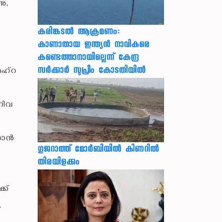
നു,
കരിങ്കടൽ ആക്രമണം:
കാണാതായ ഇന്ത്യൻ നാവികരെ
കണ്ടെത്താനായില്ലെന്ന് കേന്ദ്ര
സർക്കാർ സുപ്രീം കോടതിയിൽ
െഹ്റ
നിവ
്കാൻ
ഗുജറാത്ത് മോർബിയിൽ കിണറിൽ
തിരയിളക്കം
്ക്
.