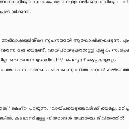
െക്കുറിച്ചോ സഹായം തേടാനുള്ള വഴികളെക്കുറിച്ചോ വല
രവേശിക്കുന്നു.
ുവരുന്ന അഭിലാഷത്തിൻ്റെ സൂചനയായി ആഘോഷിക്കപ്പെടുന്നു. 
്ചുവരുന്ന ഒരു ഭയമുണ്ട്. വായ്പയെടുക്കാനുള്ള എളുപ്പം സംര
നില്ല. ഒരു തവണ മുടങ്ങിയ EMI പെട്ടെന്ന് ആഴ്ചകളോളം
ാമൂഹിക അപമാനത്തിലേക്കും ചില കേസുകളിൽ മാറ്റാൻ കഴിയാത്
ുത്," മെഹ്റ പറയുന്നു. "വായ്പയെടുത്തവർക്ക് ഭയമല്ല, മറിച്ച
ങ്കിൽ, കടലാസിലുള്ള നിയമങ്ങൾ യഥാർത്ഥ ജീവിതത്തിൽ