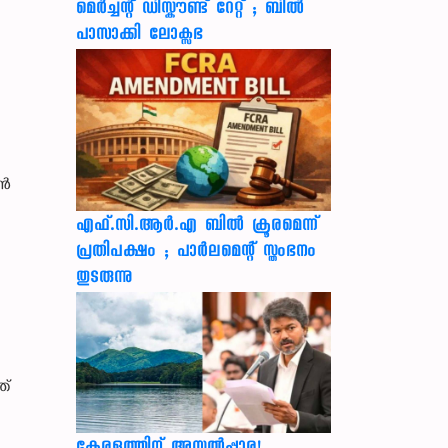
മെർച്ചന്റ് ഡിസ്കൗണ്ട് റേറ്റ് ; ബിൽ
പാസാക്കി ലോക്സഭ
ാൻ
എഫ്.സി.ആർ.എ ബിൽ ക്രൂരമെന്ന്
പ്രതിപക്ഷം ; പാർലമെന്റ് സ്തംഭനം
തുടരുന്നു
ത്