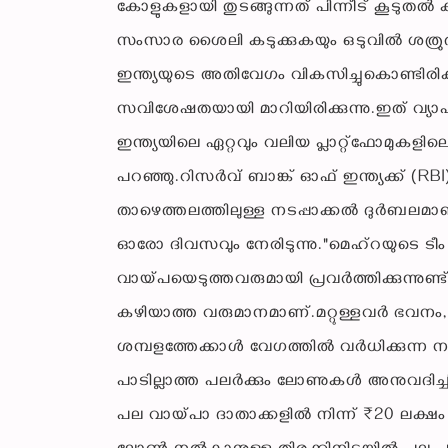
കോളുകളായി തുടങ്ങുന്നത് പിന്നീട് കൂടുതൽ കട
സംസാര ശൈലി കടുക്കുകയും ഒടുവിൽ ശത്രുതയ
ഇന്ത്യയുടെ അതിവേഗം വികസിച്ചുകൊണ്ടിരിക്കു
സവിശേഷതയായി മാറിയിരിക്കുന്നു.ഇത് വ്യാ
ഇന്ത്യയിലെ ഏറ്റവും വലിയ പ്ലാറ്റ്‌ഫോമു
പറഞ്ഞു.റിസർവ് ബാങ്ക് ഓഫ് ഇന്ത്യക്ക് (RB
താഴെത്തലത്തിലുള്ള നടപ്പാക്കൽ ദുർബലമാണ
ഓരോ ദിവസവും നേരിടുന്നു."മെഹ്റയുടെ ടീം
വായ്പയെടുത്തവരുമായി പ്രവർത്തിക്കുന്നുണ്ട്
കഴിയാത്ത വരുമാനമാണ്.മറ്റുള്ളവർ ഭവ
ശമ്പളത്തേക്കാൾ വേഗത്തിൽ വർധിക്കുന്
പാടില്ലാത്ത പലർക്കും ലോണുകൾ അനുവദിച്ചി
പല വായ്പാ ദാതാക്കളിൽ നിന്ന് ₹20 ലക്ഷം