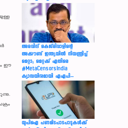
യുള്ള
വർ
അരവിന്ദ് കെജ്‌രിവാളിന്റെ
അക്കൗണ്ട് ഇന്ത്യയിൽ നിയന്ത്രിച്ച്
മെറ്റാ; മെറ്റക്ക് എതിരെ
ഴും ഈ
#MetaCensorsIndia
ക്യാമ്പയിനുമായി എഎപി…
ന്നു.
ക്രം
യുപിഐ പണമിടപാടപാടുകൾക്ക്