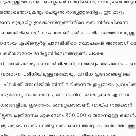
ുപ്പമുള്ളതാകുന്നു. കോളുകൾ വർധിക്കുന്നു, നമ്പറുകൾ മാറുന്
ോടെയാവുകയും ചെയ്യുന്നു.രാജ്യത്തുടനീളം, ഈ മാറ്റം
ന്ന ക്രെഡിറ്റ് ഇക്കോസിസ്റ്റത്തിൻ്റെ ഒരു നിർവചിക്കുന്ന
പകമായിരിക്കുന്നു," കടം, ലോൺ തർക്ക പരിഹാരത്തിനായുള്ള
കളിലൊന്നായ എക്സ്പെർട്ട് പാനലിൻ്റെ സ്ഥാപകൻ അനുരാഗ് മ
I) കർശനമായ മാർഗ്ഗനിർദ്ദേശങ്ങളുണ്ട്, പക്ഷേ
്. വായ്പയെടുക്കുന്നവർ ഭീഷണി, സമ്മർദ്ദം, അപമാനം എന്
 വരുമാന പരിധിയിലുള്ളവരുമായും വിവിധ പ്രദേശങ്ങളിലെ
. ചിലർക്ക് ജോലിയിൽ നിന്ന് ലഭിക്കുന്നത് തുച്ഛമായ, പ്രവചിക
നം, ആരോഗ്യ സംരക്ഷണം, ദൈനംദിന ചെലവുകൾ എന്നിവ
ന നഗരങ്ങളിലെ ഇടത്തരം ശമ്പളക്കാരാണ്. വായ്പ നൽകാൻ
ട്ടുണ്ട്.പ്രതിമാസം ഏകദേശം ₹30,000 വരുമാനമുള്ള ഒരാൾക
 രൂപയുടെ വായ്പ ലഭിച്ച ഒരു കേസ് അദ്ദേഹം ഓർത്തെടുത്തു