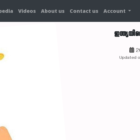
pedia
Videos
About us
Contact us
Account
ഇന്ത്യ
2
Updated 