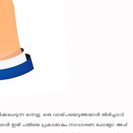
ക്കപ്പെടുന്ന ഒന്നല്ല. ഒരു വായ്പയെടുത്തയാൾ തിരിച്ചടവ്
പോൾ ഇത് പതിയെ പ്രകടമാകും.സാധാരണ ഫോളോ-അപ്പ്