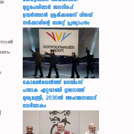
കേരളത്തിന് അ‌യൽപ്പാര!
ിയ
മുല്ലപ്പെരിയാർ ജലനിരപ്പ്
ഉയർത്താൻ ശ്രമിക്കുമെന്ന് വിജയ്
സർക്കാരിന്റെ ബജറ്റ് പ്രഖ്യാപനം
എന്നാൽ
ക്ഷണം
ത
കോമൺവെൽത്ത് ഗെയിംസ്
പതാക ഏറ്റുവാങ്ങി ഗുജറാത്ത്
മുഖ്യമന്ത്രി; 2030ൽ അഹമ്മദാബാദ്
വേദിയാകും
്