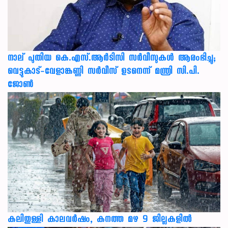
നാല് പുതിയ കെ.എസ്.ആർടിസി സർവീസുകൾ ആരംഭിച്ചു;
വെട്ടുകാട്-വേളാങ്കണ്ണി സർവീസ് ഉടനെന്ന് മന്ത്രി സി.പി.
ജോൺ
കലിതുള്ളി കാലവർഷം, കനത്ത മഴ 9 ജില്ലകളിൽ