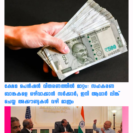
ക്ഷേമ പെൻഷൻ വിതരണത്തിൽ മാറ്റം: സഹകരണ
ബാങ്കുകളെ ഒഴിവാക്കാൻ സർക്കാർ; ഇനി ആധാർ ലിങ്ക്
ചെയ്ത അക്കൗണ്ടുകൾ വഴി മാത്രം