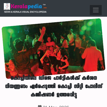
കൊച്ചിയിലെ ഡിജെ പാർട്ടികൾക്ക് കർശന
നിയന്ത്രണം ഏർപ്പെടുത്തി കൊച്ചി സിറ്റി പോലീസ്
കമ്മീഷണർ ഉത്തരവിട്ടു