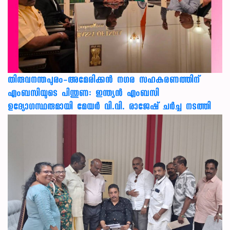
തിരുവനന്തപുരം-അമേരിക്കന്‍ നഗര സഹകരണത്തിന്
എംബസിയുടെ പിന്തുണ: ഇന്ത്യന്‍ എംബസി
ഉദ്യോഗസ്ഥരുമായി മേയര്‍ വി.വി. രാജേഷ് ചര്‍ച്ച നടത്തി