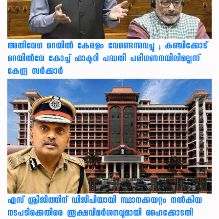
അതിവേഗ റെയിൽ കേരളം വേണ്ടെന്നുവച്ചു ; കഞ്ചിക്കോട്
റെയിൽവേ കോച്ച് ഫാക്ടറി പദ്ധതി പരിഗണനയിലില്ലെന്ന്
കേന്ദ്ര സർക്കാർ
എസ് ശ്രീജിത്തിന് ഡിജിപിയായി സ്ഥാനക്കയറ്റം നൽകിയ
നടപടിക്കെതിരെ രൂക്ഷവിമർശനവുമായി ഹൈക്കോടതി