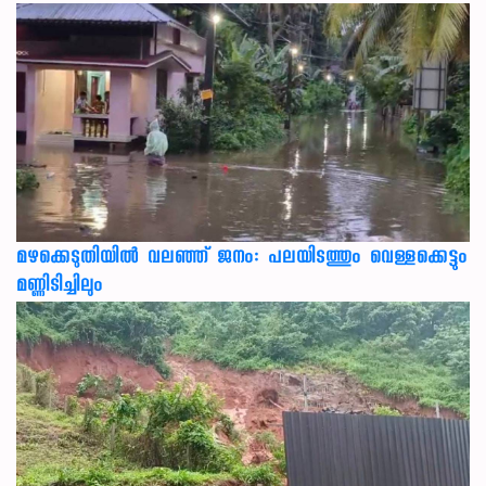
മഴക്കെടുതിയിൽ വലഞ്ഞ് ജനം: പലയിടത്തും വെള്ളക്കെട്ടും
മണ്ണിടിച്ചിലും