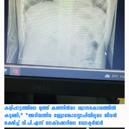
കളിപ്പാട്ടത്തിലെ മുത്ത് കുഞ്ഞിന്‍റെ ശ്വാസകോശത്തിൽ
കുടുങ്ങി;* *അടിയന്തിര ബ്രോങ്കോസ്കോപ്പിയിലൂടെ ജീവൻ
രക്ഷ‍ിച്ച് വി.പി.എസ് ലേക്‌ഷോറിലെ ഡോക്ടർമാർ