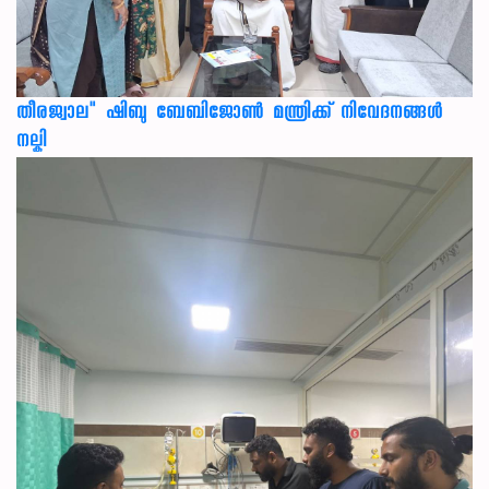
തീരജ്വാല" ഷിബു ബേബിജോൺ മന്ത്രിക്ക് നിവേദനങ്ങള്‍
നല്കി