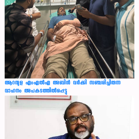
ആറന്മുള എംഎൽഎ അബിൻ വർക്കി സഞ്ചരിച്ചിരുന്ന
വാഹനം അപകടത്തിൽപ്പെട്ടു