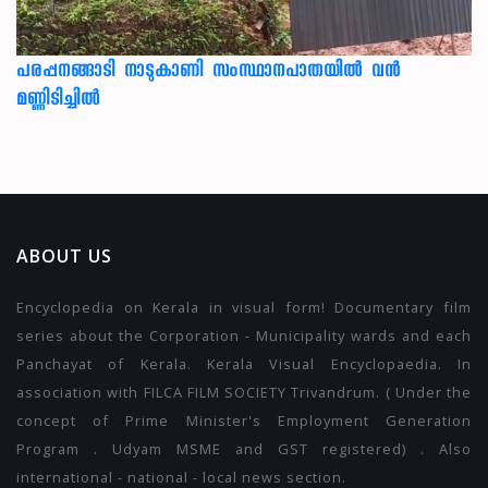
പരപ്പനങ്ങാടി നാടുകാണി സംസ്ഥാനപാതയില്‍ വന്‍
മണ്ണിടിച്ചില്‍
ABOUT US
Encyclopedia on Kerala in visual form! Documentary film
series about the Corporation - Municipality wards and each
Panchayat of Kerala. Kerala Visual Encyclopaedia. In
association with FILCA FILM SOCIETY Trivandrum. ( Under the
concept of Prime Minister's Employment Generation
Program . Udyam MSME and GST registered) . Also
international - national - local news section.