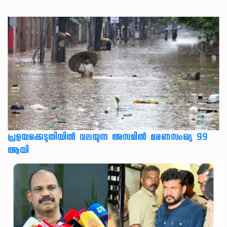
പ്രളയക്കെടുതിയില്‍ വലയുന്ന അസമില്‍ മരണസംഖ്യ 99
ആയി