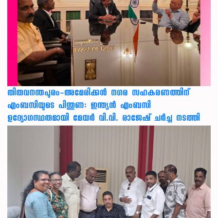
തിരുവനന്തപുരം-അമേരിക്കന്‍ നഗര സഹകരണത്തിന്
എംബസിയുടെ പിന്തുണ: ഇന്ത്യന്‍ എംബസി
ഉദ്യോഗസ്ഥരുമായി മേയര്‍ വി.വി. രാജേഷ് ചര്‍ച്ച നടത്തി