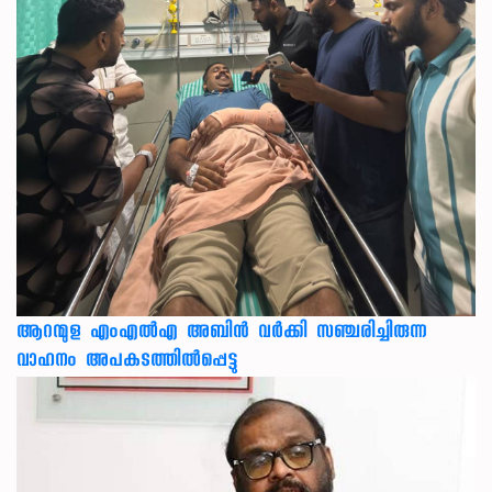
ആറന്മുള എംഎൽഎ അബിൻ വർക്കി സഞ്ചരിച്ചിരുന്ന
വാഹനം അപകടത്തിൽപ്പെട്ടു