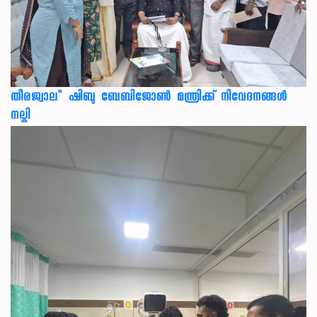
തീരജ്വാല" ഷിബു ബേബിജോൺ മന്ത്രിക്ക് നിവേദനങ്ങള്‍
നല്കി