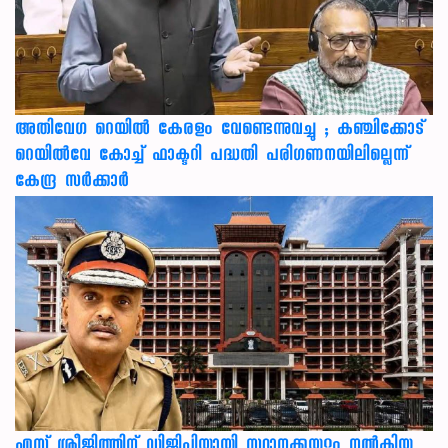
അതിവേഗ റെയിൽ കേരളം വേണ്ടെന്നുവച്ചു ; കഞ്ചിക്കോട്
റെയിൽവേ കോച്ച് ഫാക്ടറി പദ്ധതി പരിഗണനയിലില്ലെന്ന്
കേന്ദ്ര സർക്കാർ
എസ് ശ്രീജിത്തിന് ഡിജിപിയായി സ്ഥാനക്കയറ്റം നൽകിയ