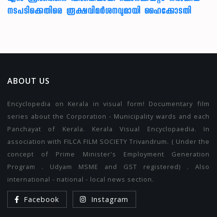
നടപടിക്കെതിരെ രൂക്ഷവിമർശനവുമായി ഹൈക്കോടതി
ABOUT US
Encyclopedia on Kerala in visual form! Documentary film
series about the Corporation - Municipality wards and each
Panchayat of Kerala. Kerala Visual Encyclopaedia. In
association with FILCA FILM SOCIETY Trivandrum. ( Under the
concept of Prime Minister's Employment Generation
Program . Udyam MSME and GST registered) . Also
international - national - local news section.
Facebook
Instagram