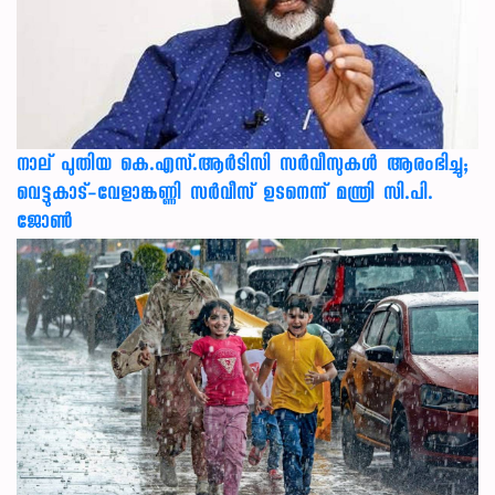
നാല് പുതിയ കെ.എസ്.ആർടിസി സർവീസുകൾ ആരംഭിച്ചു;
വെട്ടുകാട്-വേളാങ്കണ്ണി സർവീസ് ഉടനെന്ന് മന്ത്രി സി.പി.
ജോൺ