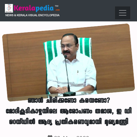
ഞാൻ ചിരിക്കണോ കരയണോ?
മോദികൂടികാഴ്ചയിലെ ആരോപണം തമാശ, ഇ ഡി
റെയ്‌ഡിൽ ആദ്യ പ്രതികരണവുമായി മുഖ്യമന്ത്രി