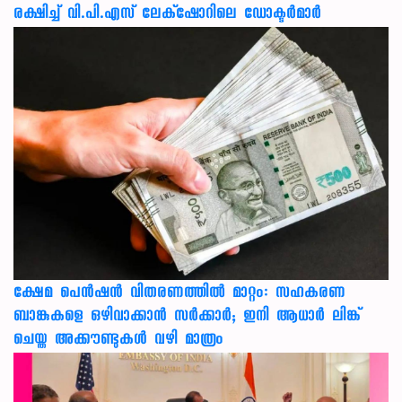
രക്ഷ‍ിച്ച് വി.പി.എസ് ലേക്‌ഷോറിലെ ഡോക്ടർമാർ
ക്ഷേമ പെൻഷൻ വിതരണത്തിൽ മാറ്റം: സഹകരണ
ബാങ്കുകളെ ഒഴിവാക്കാൻ സർക്കാർ; ഇനി ആധാർ ലിങ്ക്
ചെയ്ത അക്കൗണ്ടുകൾ വഴി മാത്രം