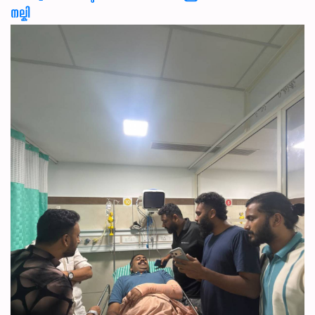
നല്കി