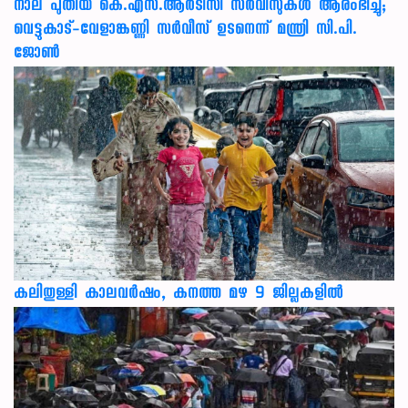
നാല് പുതിയ കെ.എസ്.ആർടിസി സർവീസുകൾ ആരംഭിച്ചു;
വെട്ടുകാട്-വേളാങ്കണ്ണി സർവീസ് ഉടനെന്ന് മന്ത്രി സി.പി.
ജോൺ
കലിതുള്ളി കാലവർഷം, കനത്ത മഴ 9 ജില്ലകളിൽ