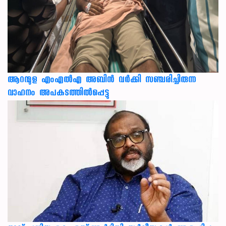
ആറന്മുള എംഎൽഎ അബിൻ വർക്കി സഞ്ചരിച്ചിരുന്ന
വാഹനം അപകടത്തിൽപ്പെട്ടു