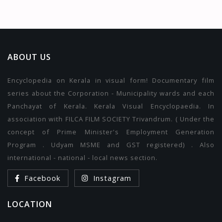
ABOUT US
Encyclopedia on Kerala in visual form! Documentary film
series about the Corporation - Municipality wards and each
Panchayat of Kerala. Kerala Visual Encyclopaedia. In
association with FILCA FILM SOCIETY Trivandrum. ( Under the
concept of Prime Minister's Employment Generation
Program . Udyam MSME and GST registered) . Also
international - national - local news section.
Facebook
Instagram
LOCATION