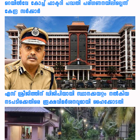
റെയിൽവേ കോച്ച് ഫാക്ടറി പദ്ധതി പരിഗണനയിലില്ലെന്ന്
കേന്ദ്ര സർക്കാർ
എസ് ശ്രീജിത്തിന് ഡിജിപിയായി സ്ഥാനക്കയറ്റം നൽകിയ
നടപടിക്കെതിരെ രൂക്ഷവിമർശനവുമായി ഹൈക്കോടതി