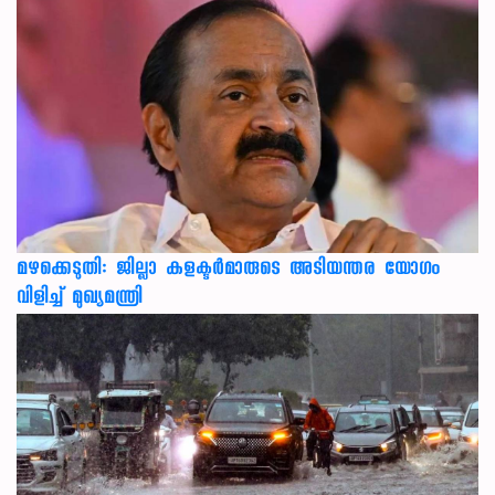
മഴക്കെടുതി: ജില്ലാ കളക്ടർമാരുടെ അടിയന്തര യോഗം
വിളിച്ച് മുഖ്യമന്ത്രി