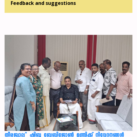
Feedback and suggestions
തീരജ്വാല" ഷിബു ബേബിജോൺ മന്ത്രിക്ക് നിവേദനങ്ങള്‍