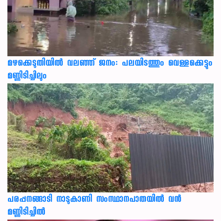
മഴക്കെടുതിയിൽ വലഞ്ഞ് ജനം: പലയിടത്തും വെള്ളക്കെട്ടും
മണ്ണിടിച്ചിലും
പരപ്പനങ്ങാടി നാടുകാണി സംസ്ഥാനപാതയില്‍ വന്‍
മണ്ണിടിച്ചില്‍