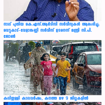
നാല് പുതിയ കെ.എസ്.ആർടിസി സർവീസുകൾ ആരംഭിച്ചു;
വെട്ടുകാട്-വേളാങ്കണ്ണി സർവീസ് ഉടനെന്ന് മന്ത്രി സി.പി.
ജോൺ
കലിതുള്ളി കാലവർഷം, കനത്ത മഴ 9 ജില്ലകളിൽ