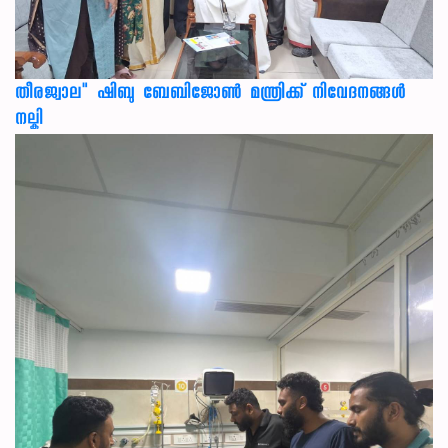
തീരജ്വാല" ഷിബു ബേബിജോൺ മന്ത്രിക്ക് നിവേദനങ്ങള്‍
നല്കി