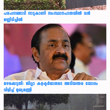
പരപ്പനങ്ങാടി നാടുകാണി സംസ്ഥാനപാതയില്‍ വന്‍
മണ്ണിടിച്ചില്‍
മഴക്കെടുതി: ജില്ലാ കളക്ടർമാരുടെ അടിയന്തര യോഗം
വിളിച്ച് മുഖ്യമന്ത്രി