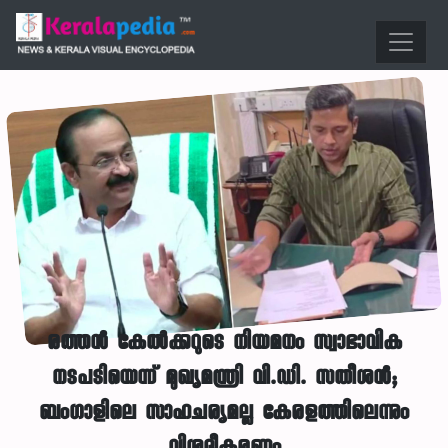
രത്തൻ കേൽക്കറുടെ നിയമനം സ്വാഭാവിക
നടപടിയെന്ന് മുഖ്യമന്ത്രി വി.ഡി. സതീശൻ;
ബംഗാളിലെ സാഹചര്യമല്ല കേരളത്തിലെന്നും