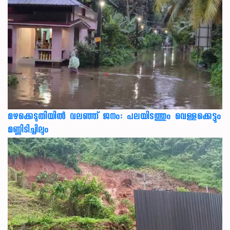
മഴക്കെടുതിയിൽ വലഞ്ഞ് ജനം: പലയിടത്തും വെള്ളക്കെട്ടും
മണ്ണിടിച്ചിലും