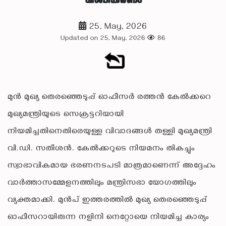
വിശദീകരണം
25, May, 2026
Updated on 25, May, 2026
86
മുൻ മുഖ്യ തെരഞ്ഞെടുപ്പ് ഓഫീസർ രത്തൻ കേൽക്കറെ
മുഖ്യമന്ത്രിയുടെ സെക്രട്ടറിയായി
നിയമിച്ചതിനെതിരെയുള്ള വിവാദങ്ങൾ തള്ളി മുഖ്യമന്ത്രി
വി.ഡി. സതീശൻ. കേൽക്കറുടെ നിയമനം തികച്ചും
സ്വാഭാവികമായ ഭരണനടപടി മാത്രമാണെന്ന് അദ്ദേഹം
വാർത്താസമ്മേളനത്തിലും മന്ത്രിസഭാ യോഗത്തിലും
വ്യക്തമാക്കി. മുൻപ് ഇത്തരത്തിൽ മുഖ്യ തെരഞ്ഞെടുപ്പ്
ഓഫീസറായിരുന്ന നളിനി നെറ്റോയെ നിയമിച്ച കാര്യം