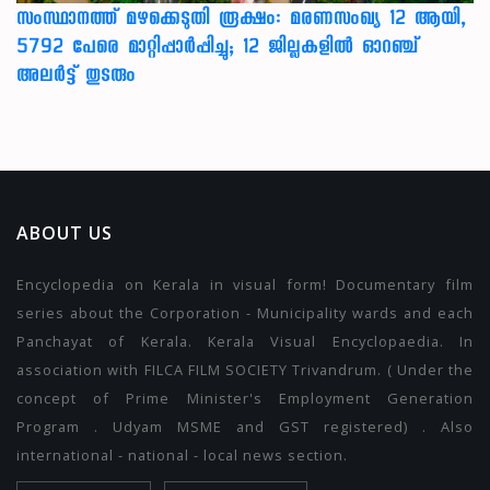
സംസ്ഥാനത്ത് മഴക്കെടുതി രൂക്ഷം: മരണസംഖ്യ 12 ആയി,
5792 പേരെ മാറ്റിപ്പാർപ്പിച്ചു; 12 ജില്ലകളിൽ ഓറഞ്ച്
അലർട്ട് തുടരും
ABOUT US
Encyclopedia on Kerala in visual form! Documentary film
series about the Corporation - Municipality wards and each
Panchayat of Kerala. Kerala Visual Encyclopaedia. In
association with FILCA FILM SOCIETY Trivandrum. ( Under the
concept of Prime Minister's Employment Generation
Program . Udyam MSME and GST registered) . Also
international - national - local news section.