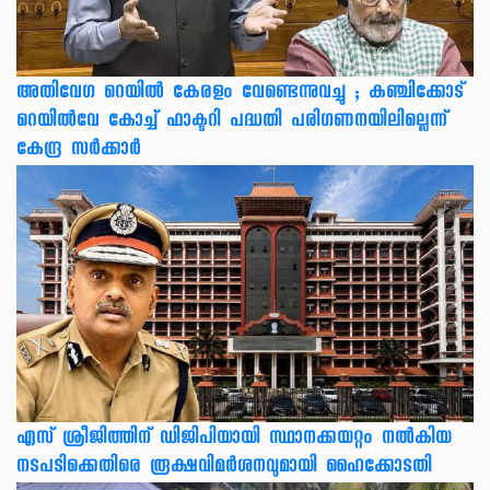
അതിവേഗ റെയിൽ കേരളം വേണ്ടെന്നുവച്ചു ; കഞ്ചിക്കോട്
റെയിൽവേ കോച്ച് ഫാക്ടറി പദ്ധതി പരിഗണനയിലില്ലെന്ന്
കേന്ദ്ര സർക്കാർ
എസ് ശ്രീജിത്തിന് ഡിജിപിയായി സ്ഥാനക്കയറ്റം നൽകിയ
നടപടിക്കെതിരെ രൂക്ഷവിമർശനവുമായി ഹൈക്കോടതി