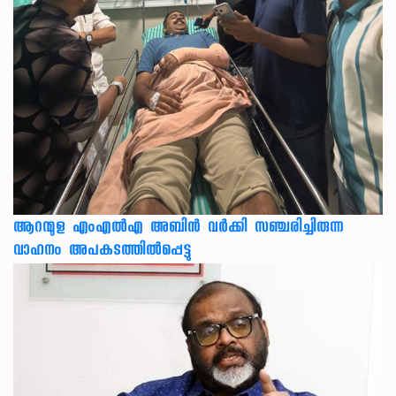
ആറന്മുള എംഎൽഎ അബിൻ വർക്കി സഞ്ചരിച്ചിരുന്ന
വാഹനം അപകടത്തിൽപ്പെട്ടു