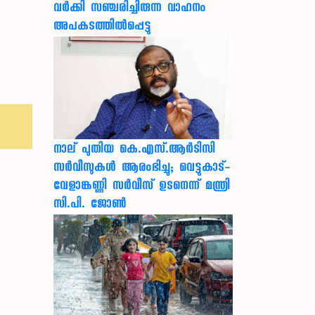
വർക്കി സഞ്ചരിച്ചിരുന്ന വാഹനം
അപകടത്തിൽപ്പെട്ടു
നാല് പുതിയ കെ.എസ്.ആർടിസി
സർവീസുകൾ ആരംഭിച്ചു; വെട്ടുകാട്-
വേളാങ്കണ്ണി സർവീസ് ഉടനെന്ന് മന്ത്രി
സി.പി. ജോൺ