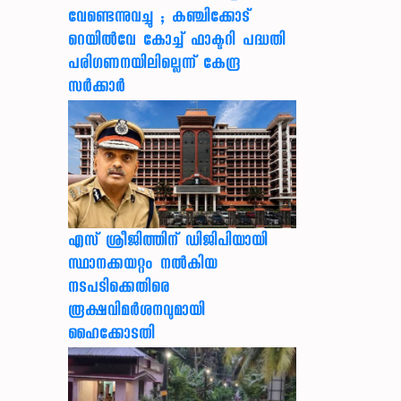
വേണ്ടെന്നുവച്ചു ; കഞ്ചിക്കോട്
റെയിൽവേ കോച്ച് ഫാക്ടറി പദ്ധതി
പരിഗണനയിലില്ലെന്ന് കേന്ദ്ര
സർക്കാർ
എസ് ശ്രീജിത്തിന് ഡിജിപിയായി
സ്ഥാനക്കയറ്റം നൽകിയ
നടപടിക്കെതിരെ
രൂക്ഷവിമർശനവുമായി
ഹൈക്കോടതി