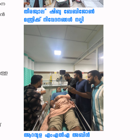
ിനെ
തീരജ്വാല" ഷിബു ബേബിജോൺ
കാൻ
മന്ത്രിക്ക് നിവേദനങ്ങള്‍ നല്കി
ുള്ള
്
ആറന്മുള എംഎൽഎ അബിൻ