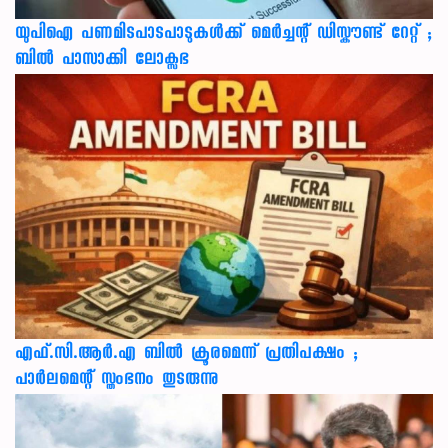
യുപിഐ പണമിടപാടപാടുകൾക്ക് മെർച്ചന്റ് ഡിസ്കൗണ്ട് റേറ്റ് ;
ബിൽ പാസാക്കി ലോക്സഭ
എഫ്.സി.ആർ.എ ബിൽ ക്രൂരമെന്ന് പ്രതിപക്ഷം ;
പാർലമെന്റ് സ്തംഭനം തുടരുന്നു