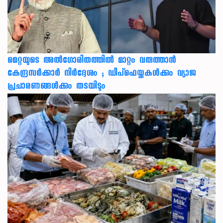
മെറ്റയുടെ അൽഗോരിതത്തിൽ മാറ്റം വരുത്താൻ
കേന്ദ്രസർക്കാർ നിർദ്ദേശം ; ഡീപ്‌ഫെയ്ക്കുകൾക്കും വ്യാജ
പ്രചാരണങ്ങൾക്കും തടയിടും