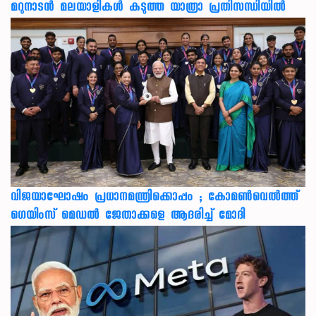
മറുനാടൻ മലയാളികൾ കടുത്ത യാത്രാ പ്രതിസന്ധിയിൽ
വിജയാഘോഷം പ്രധാനമന്ത്രിക്കൊപ്പം ; കോമൺവെൽത്ത്
ഗെയിംസ് മെഡൽ ജേതാക്കളെ ആദരിച്ച് മോദി