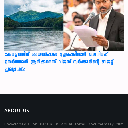
കേരളത്തിന് അ‌യൽപ്പാര! മുല്ലപ്പെരിയാർ ജലനിരപ്പ്
ഉയർത്താൻ ശ്രമിക്കുമെന്ന് വിജയ് സർക്കാരിന്റെ ബജറ്റ്
പ്രഖ്യാപനം
ABOUT US
Encyclopedia on Kerala in visual form! Documentary film