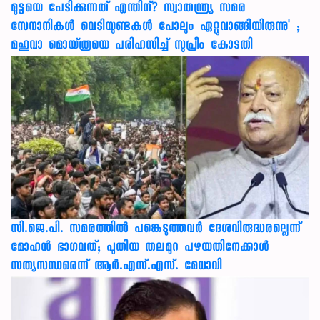
മുട്ടയെ പേടിക്കുന്നത് എന്തിന്? സ്വാതന്ത്ര്യ സമര
സേനാനികൾ വെടിയുണ്ടകൾ പോലും ഏറ്റുവാങ്ങിയിരുന്നു' ;
മഹുവാ മൊയ്ത്രയെ പരിഹസിച്ച് സുപ്രീം കോടതി
സി.ജെ.പി. സമരത്തിൽ പങ്കെടുത്തവർ ദേശവിരുദ്ധരല്ലെന്ന്
മോഹൻ ഭാഗവത്; പുതിയ തലമുറ പഴയതിനേക്കാൾ
സത്യസന്ധരെന്ന് ആർ.എസ്.എസ്. മേധാവി