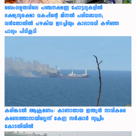
ബെംഗളൂരുവിലെ പഞ്ചനക്ഷത്ര ഹോട്ടലുകളിൽ
ഭക്ഷ്യസുരക്ഷാ വകുപ്പിന്റെ മിന്നൽ പരിശോധന;
വൻതോതിൽ പഴകിയ ഇറച്ചിയും കാലാവധി കഴിഞ്ഞ
പാലും പിടികൂടി
കരിങ്കടൽ ആക്രമണം: കാണാതായ ഇന്ത്യൻ നാവികരെ
കണ്ടെത്താനായില്ലെന്ന് കേന്ദ്ര സർക്കാർ സുപ്രീം
കോടതിയിൽ