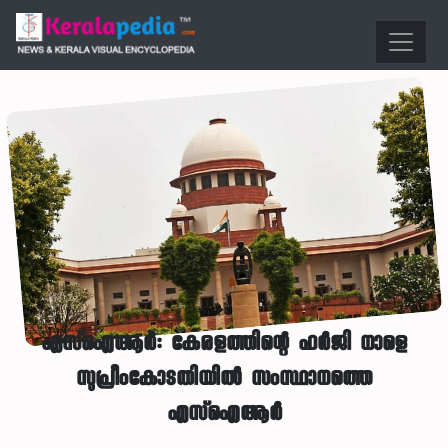
എസ്ഐആർ: കേരളത്തിന്റെ ഹർജി നാളെ
സുപ്രീംകോടതിയിൽ സംസ്ഥാനത്തെ
എസ്ഐആർ