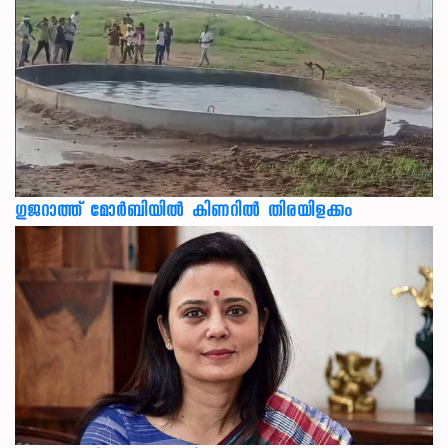
ഗുജറാത്ത് മോർബിയിൽ കിണറിൽ തിരയിളക്കം