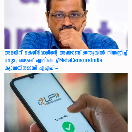
അരവിന്ദ് കെജ്‌രിവാളിന്റെ അക്കൗണ്ട് ഇന്ത്യയിൽ നിയന്ത്രിച്ച്
മെറ്റാ; മെറ്റക്ക് എതിരെ #MetaCensorsIndia
ക്യാമ്പയിനുമായി എഎപി…