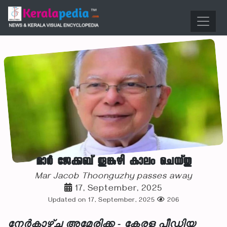
മാര്‍ ജേക്കബ് തൂങ്കുഴി കാലം ചെയ്തു
Mar Jacob Thoonguzhy passes away
17, September, 2025
Updated on 17, September, 2025
206
നേർകാഴ്ച അമേരിക്ക - കേരള പീഡിയ