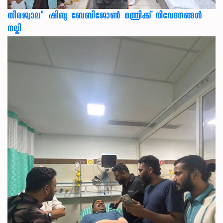
തീരജ്വാല" ഷിബു ബേബിജോൺ മന്ത്രിക്ക് നിവേദനങ്ങള്‍
നല്കി