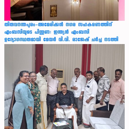
തിരുവനന്തപുരം-അമേരിക്കന്‍ നഗര സഹകരണത്തിന്
എംബസിയുടെ പിന്തുണ: ഇന്ത്യന്‍ എംബസി
ഉദ്യോഗസ്ഥരുമായി മേയര്‍ വി.വി. രാജേഷ് ചര്‍ച്ച നടത്തി