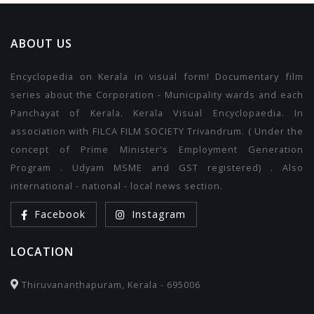
ABOUT US
Encyclopedia on Kerala in visual form! Documentary film
series about the Corporation - Municipality wards and each
Panchayat of Kerala. Kerala Visual Encyclopaedia. In
association with FILCA FILM SOCIETY Trivandrum. ( Under the
concept of Prime Minister's Employment Generation
Program . Udyam MSME and GST registered) . Also
international - national - local news section.
Facebook
Instagram
LOCATION
Thiruvananthapuram, Kerala - 695006