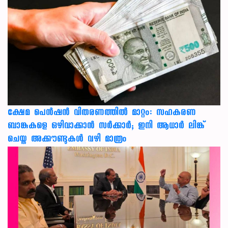
ക്ഷേമ പെൻഷൻ വിതരണത്തിൽ മാറ്റം: സഹകരണ
ബാങ്കുകളെ ഒഴിവാക്കാൻ സർക്കാർ; ഇനി ആധാർ ലിങ്ക്
ചെയ്ത അക്കൗണ്ടുകൾ വഴി മാത്രം