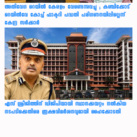
അതിവേഗ റെയിൽ കേരളം വേണ്ടെന്നുവച്ചു ; കഞ്ചിക്കോട്
റെയിൽവേ കോച്ച് ഫാക്ടറി പദ്ധതി പരിഗണനയിലില്ലെന്ന്
കേന്ദ്ര സർക്കാർ
എസ് ശ്രീജിത്തിന് ഡിജിപിയായി സ്ഥാനക്കയറ്റം നൽകിയ
നടപടിക്കെതിരെ രൂക്ഷവിമർശനവുമായി ഹൈക്കോടതി