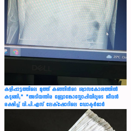
കളിപ്പാട്ടത്തിലെ മുത്ത് കുഞ്ഞിന്‍റെ ശ്വാസകോശത്തിൽ
കുടുങ്ങി;* *അടിയന്തിര ബ്രോങ്കോസ്കോപ്പിയിലൂടെ ജീവൻ
രക്ഷ‍ിച്ച് വി.പി.എസ് ലേക്‌ഷോറിലെ ഡോക്ടർമാർ