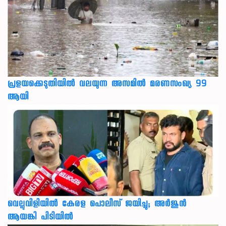
പ്രളയക്കെടുതിയില്‍ വലയുന്ന അസമില്‍ മരണസംഖ്യ 99
ആയി
വെല്ലുവിളിയിൽ കേരള പൊലീസ് ജയിച്ചു; അർജുൻ
ആയങ്കി പിടിയിൽ