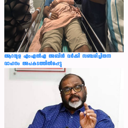
ആറന്മുള എംഎൽഎ അബിൻ വർക്കി സഞ്ചരിച്ചിരുന്ന
വാഹനം അപകടത്തിൽപ്പെട്ടു