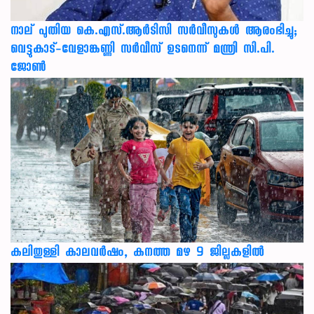
നാല് പുതിയ കെ.എസ്.ആർടിസി സർവീസുകൾ ആരംഭിച്ചു;
വെട്ടുകാട്-വേളാങ്കണ്ണി സർവീസ് ഉടനെന്ന് മന്ത്രി സി.പി.
ജോൺ
കലിതുള്ളി കാലവർഷം, കനത്ത മഴ 9 ജില്ലകളിൽ