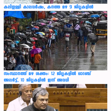
കലിതുള്ളി കാലവർഷം, കനത്ത മഴ 9 ജില്ലകളിൽ
സംസ്ഥാനത്ത് മഴ ശക്തം: 12 ജില്ലകളിൽ ഓറഞ്ച്
അലർട്ട്, 10 ജില്ലകളിൽ ഇന്ന് അവധി