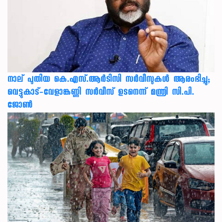
നാല് പുതിയ കെ.എസ്.ആർടിസി സർവീസുകൾ ആരംഭിച്ചു;
വെട്ടുകാട്-വേളാങ്കണ്ണി സർവീസ് ഉടനെന്ന് മന്ത്രി സി.പി.
ജോൺ