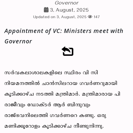
Governor
3, August, 2025
Updated on 3, August, 2025
147
Appointment of VC: Ministers meet with
Governor
സർവകലാശാലകളിലെ സ്ഥിരം വി സി
നിയമനത്തിൽ ചാൻസിലറായ ഗവർണറുമായി
കൂടിക്കാഴ്ച നടത്തി മന്ത്രിമാർ. മന്ത്രിമാരായ പി
രാജീവും ഡോക്ടർ ആർ ബിന്ദുവും
രാജ്ഭവനിലെത്തി ഗവർണറെ കണ്ടു. ഒരു
മണിക്കൂറോളം കൂടിക്കാഴ്ച നീണ്ടുനിന്നു.