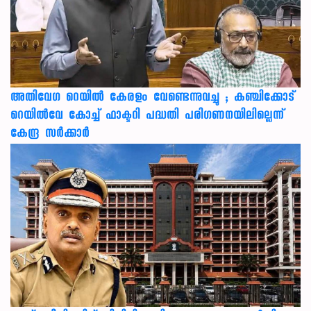
അതിവേഗ റെയിൽ കേരളം വേണ്ടെന്നുവച്ചു ; കഞ്ചിക്കോട്
റെയിൽവേ കോച്ച് ഫാക്ടറി പദ്ധതി പരിഗണനയിലില്ലെന്ന്
കേന്ദ്ര സർക്കാർ