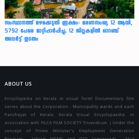
സംസ്ഥാനത്ത് മഴക്കെടുതി രൂക്ഷം: മരണസംഖ്യ 12 ആയി,
5792 പേരെ മാറ്റിപ്പാർപ്പിച്ചു; 12 ജില്ലകളിൽ ഓറഞ്ച്
അലർട്ട് തുടരും
ABOUT US
Encyclopedia on Kerala in visual form! Documentary film
series about the Corporation - Municipality wards and each
Panchayat of Kerala. Kerala Visual Encyclopaedia. In
association with FILCA FILM SOCIETY Trivandrum. ( Under the
concept of Prime Minister's Employment Generation
Program . Udyam MSME and GST registered) . Also