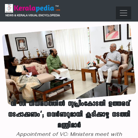
‘വി സി നിയമനത്തിൽ സുപ്രീംകോടതി ഉത്തരവ്
നടപ്പാക്കണം’; ഗവർണറുമായി കൂടിക്കാഴ്ച നടത്തി
മന്ത്രിമാർ
Appointment of VC: Ministers meet with