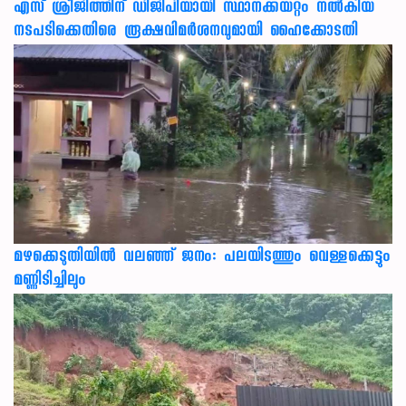
എസ് ശ്രീജിത്തിന് ഡിജിപിയായി സ്ഥാനക്കയറ്റം നൽകിയ
നടപടിക്കെതിരെ രൂക്ഷവിമർശനവുമായി ഹൈക്കോടതി
മഴക്കെടുതിയിൽ വലഞ്ഞ് ജനം: പലയിടത്തും വെള്ളക്കെട്ടും
മണ്ണിടിച്ചിലും