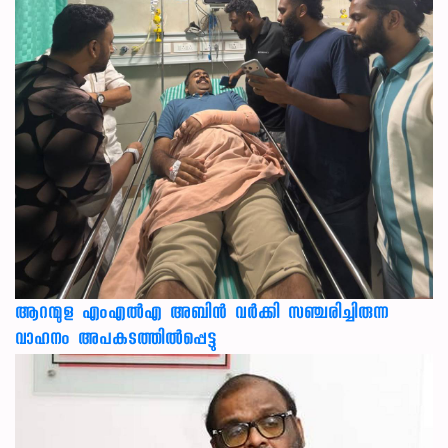
ആറന്മുള എംഎൽഎ അബിൻ വർക്കി സഞ്ചരിച്ചിരുന്ന
വാഹനം അപകടത്തിൽപ്പെട്ടു