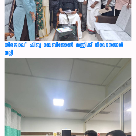
തീരജ്വാല" ഷിബു ബേബിജോൺ മന്ത്രിക്ക് നിവേദനങ്ങള്‍
നല്കി