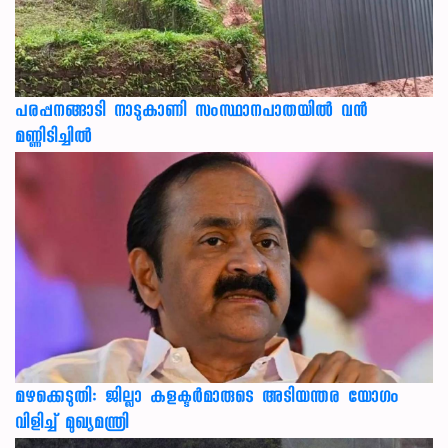
പരപ്പനങ്ങാടി നാടുകാണി സംസ്ഥാനപാതയില്‍ വന്‍
മണ്ണിടിച്ചില്‍
മഴക്കെടുതി: ജില്ലാ കളക്ടർമാരുടെ അടിയന്തര യോഗം
വിളിച്ച് മുഖ്യമന്ത്രി