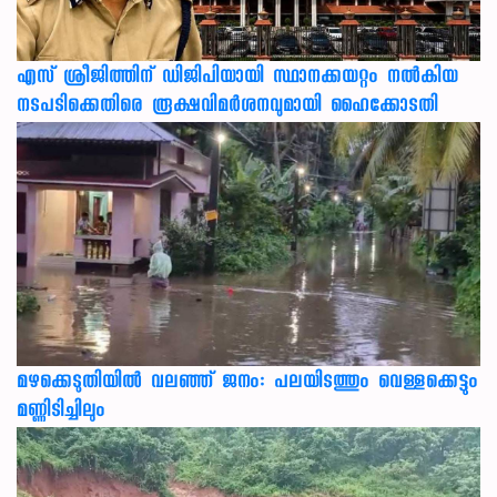
എസ് ശ്രീജിത്തിന് ഡിജിപിയായി സ്ഥാനക്കയറ്റം നൽകിയ
നടപടിക്കെതിരെ രൂക്ഷവിമർശനവുമായി ഹൈക്കോടതി
മഴക്കെടുതിയിൽ വലഞ്ഞ് ജനം: പലയിടത്തും വെള്ളക്കെട്ടും
മണ്ണിടിച്ചിലും