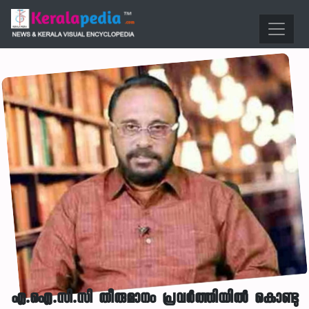
എ.ഐ.സി.സി തീരുമാനം പ്രവർത്തിയിൽ കൊണ്ടു