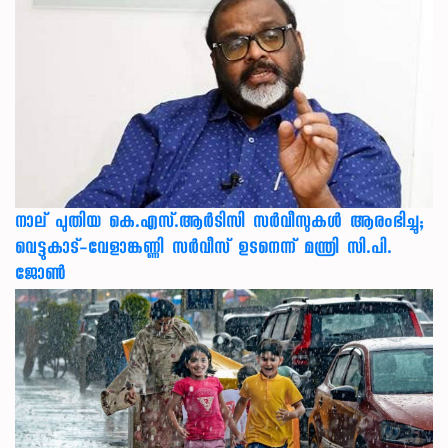
നാല് പുതിയ കെ.എസ്.ആർടിസി സർവീസുകൾ ആരംഭിച്ചു;
വെട്ടുകാട്-വേളാങ്കണ്ണി സർവീസ് ഉടനെന്ന് മന്ത്രി സി.പി.
ജോൺ