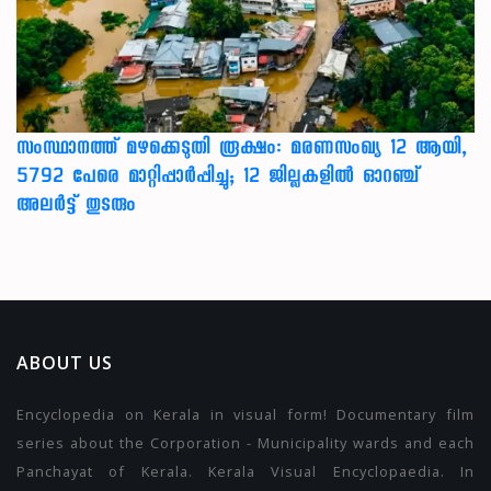
സംസ്ഥാനത്ത് മഴക്കെടുതി രൂക്ഷം: മരണസംഖ്യ 12 ആയി,
5792 പേരെ മാറ്റിപ്പാർപ്പിച്ചു; 12 ജില്ലകളിൽ ഓറഞ്ച്
അലർട്ട് തുടരും
ABOUT US
Encyclopedia on Kerala in visual form! Documentary film
series about the Corporation - Municipality wards and each
Panchayat of Kerala. Kerala Visual Encyclopaedia. In