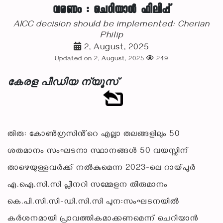
വരണം : ചെറിയാൻ ഫിലിപ്പ്
AICC decision should be implemented: Cherian
Philip
2, August, 2025
Updated on 2, August, 2025
249
കേരള പീഡിയ ന്യൂസ്
തിരു: കോൺഗ്രസിൻ്റെ എല്ലാ തലങ്ങളിലും 50
ശതമാനം സംഘടനാ സ്ഥാനങ്ങൾ 50 വയസ്സിന്
താഴെയുള്ളവർക്ക് നൽകുമെന്ന 2023-ലെ റായ്പൂർ
എ.ഐ.സി.സി പ്ലീനറി സമ്മേളന തീരുമാനം
കെ.പി.സി.സി-ഡി.സി.സി പുന:സംഘടനയിൽ
കർശനമായി പ്രാവത്തികമാക്കണമെന്ന് ചെറിയാൻ