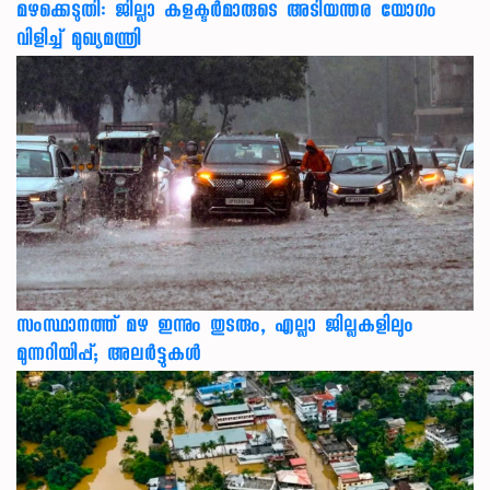
മഴക്കെടുതി: ജില്ലാ കളക്ടർമാരുടെ അടിയന്തര യോഗം
വിളിച്ച് മുഖ്യമന്ത്രി
സംസ്ഥാനത്ത് മഴ ഇന്നും തുടരും, എല്ലാ ജില്ലകളിലും
മുന്നറിയിപ്പ്; അലർട്ടുകൾ