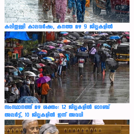
കലിതുള്ളി കാലവർഷം, കനത്ത മഴ 9 ജില്ലകളിൽ
സംസ്ഥാനത്ത് മഴ ശക്തം: 12 ജില്ലകളിൽ ഓറഞ്ച്
അലർട്ട്, 10 ജില്ലകളിൽ ഇന്ന് അവധി