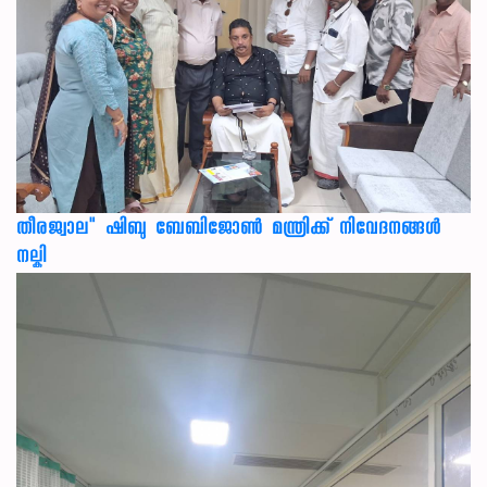
തീരജ്വാല" ഷിബു ബേബിജോൺ മന്ത്രിക്ക് നിവേദനങ്ങള്‍
നല്കി