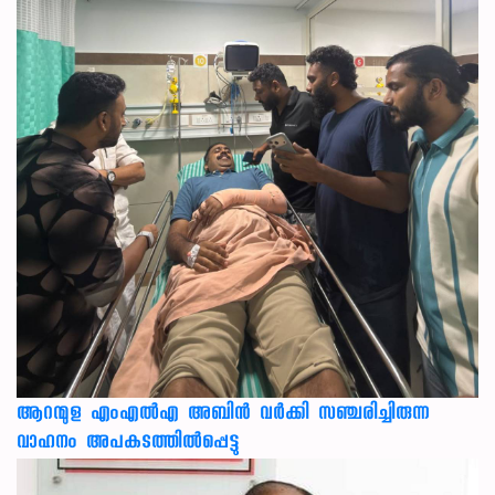
ആറന്മുള എംഎൽഎ അബിൻ വർക്കി സഞ്ചരിച്ചിരുന്ന
വാഹനം അപകടത്തിൽപ്പെട്ടു