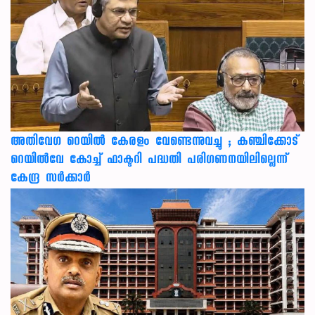
അതിവേഗ റെയിൽ കേരളം വേണ്ടെന്നുവച്ചു ; കഞ്ചിക്കോട്
റെയിൽവേ കോച്ച് ഫാക്ടറി പദ്ധതി പരിഗണനയിലില്ലെന്ന്
കേന്ദ്ര സർക്കാർ