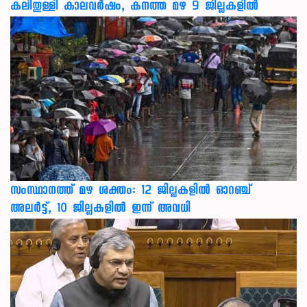
കലിതുള്ളി കാലവർഷം, കനത്ത മഴ 9 ജില്ലകളിൽ
സംസ്ഥാനത്ത് മഴ ശക്തം: 12 ജില്ലകളിൽ ഓറഞ്ച്
അലർട്ട്, 10 ജില്ലകളിൽ ഇന്ന് അവധി