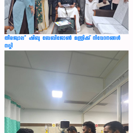
തീരജ്വാല" ഷിബു ബേബിജോൺ മന്ത്രിക്ക് നിവേദനങ്ങള്‍
നല്കി