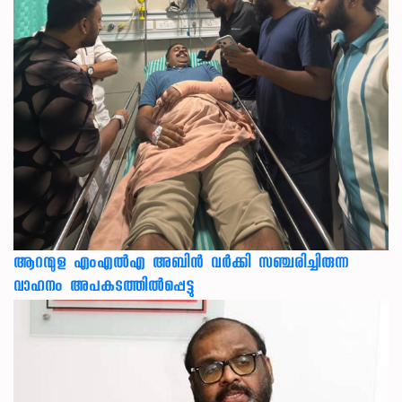
ആറന്മുള എംഎൽഎ അബിൻ വർക്കി സഞ്ചരിച്ചിരുന്ന
വാഹനം അപകടത്തിൽപ്പെട്ടു