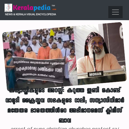
കന്യാസ്ത്രീകളുടെ അറസ്റ്റ്: കറുത്ത തുണി കൊണ്ട്
വാമൂടി ക്രൈസ്തവ സഭകളുടെ റാലി; സന്യാസിനിമാർ
മതേതര ഭാരതത്തിന്‍റെ അഭിമാനമെന്ന് ക്ലിമീസ്
ബാവ