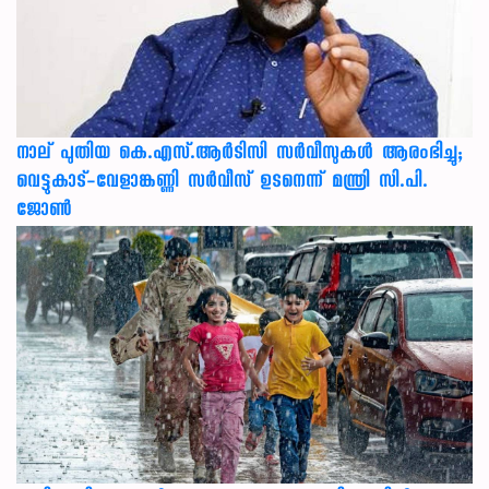
നാല് പുതിയ കെ.എസ്.ആർടിസി സർവീസുകൾ ആരംഭിച്ചു;
വെട്ടുകാട്-വേളാങ്കണ്ണി സർവീസ് ഉടനെന്ന് മന്ത്രി സി.പി.
ജോൺ