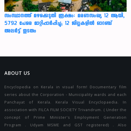
സംസ്ഥാനത്ത് മഴക്കെടുതി രൂക്ഷം: മരണസംഖ്യ 12 ആയി,
5792 പേരെ മാറ്റിപ്പാർപ്പിച്ചു; 12 ജില്ലകളിൽ ഓറഞ്ച്
അലർട്ട് തുടരും
ABOUT US
Encyclopedia on Kerala in visual form! Documentary film
series about the Corporation - Municipality wards and each
Panchayat of Kerala. Kerala Visual Encyclopaedia. In
association with FILCA FILM SOCIETY Trivandrum. ( Under the
concept of Prime Minister's Employment Generation
Program . Udyam MSME and GST registered) . Also