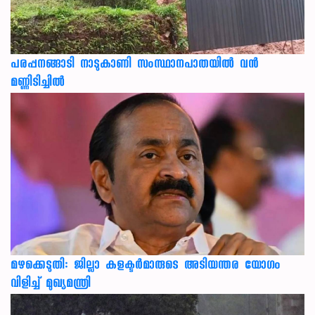
പരപ്പനങ്ങാടി നാടുകാണി സംസ്ഥാനപാതയില്‍ വന്‍
മണ്ണിടിച്ചില്‍
മഴക്കെടുതി: ജില്ലാ കളക്ടർമാരുടെ അടിയന്തര യോഗം
വിളിച്ച് മുഖ്യമന്ത്രി