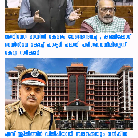
അതിവേഗ റെയിൽ കേരളം വേണ്ടെന്നുവച്ചു ; കഞ്ചിക്കോട്
റെയിൽവേ കോച്ച് ഫാക്ടറി പദ്ധതി പരിഗണനയിലില്ലെന്ന്
കേന്ദ്ര സർക്കാർ
എസ് ശ്രീജിത്തിന് ഡിജിപിയായി സ്ഥാനക്കയറ്റം നൽകിയ