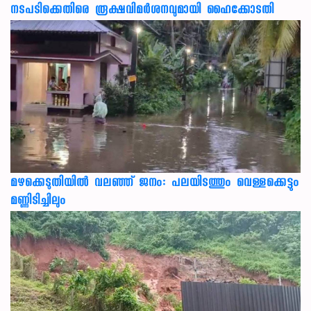
നടപടിക്കെതിരെ രൂക്ഷവിമർശനവുമായി ഹൈക്കോടതി
മഴക്കെടുതിയിൽ വലഞ്ഞ് ജനം: പലയിടത്തും വെള്ളക്കെട്ടും
മണ്ണിടിച്ചിലും