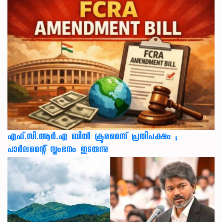
എഫ്.സി.ആർ.എ ബിൽ ക്രൂരമെന്ന് പ്രതിപക്ഷം ;
പാർലമെന്റ് സ്തംഭനം തുടരുന്നു