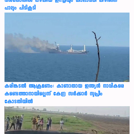
വൻതോതിൽ പഴകിയ ഇറച്ചിയും കാലാവധി കഴിഞ്ഞ
പാലും പിടികൂടി
കരിങ്കടൽ ആക്രമണം: കാണാതായ ഇന്ത്യൻ നാവികരെ
കണ്ടെത്താനായില്ലെന്ന് കേന്ദ്ര സർക്കാർ സുപ്രീം
കോടതിയിൽ