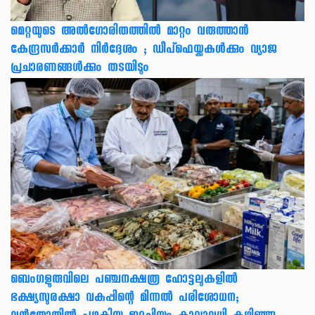
മെറ്റയുടെ അൽഗോരിതത്തിൽ മാറ്റം വരുത്താൻ
കേന്ദ്രസർക്കാർ നിർദ്ദേശം ; ഡീപ്‌ഫെയ്ക്കുകൾക്കും വ്യാജ
പ്രചാരണങ്ങൾക്കും തടയിടും
ബെംഗളൂരുവിലെ പഞ്ചനക്ഷത്ര ഹോട്ടലുകളിൽ
ഭക്ഷ്യസുരക്ഷാ വകുപ്പിന്റെ മിന്നൽ പരിശോധന;