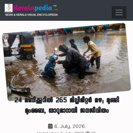
24 മണിക്കൂറിൽ 265 മില്ലിമീറ്റർ മഴ; മുങ്ങി
മുംബൈ, താറുമാറായി ജനജീവിതം
6, July, 2026