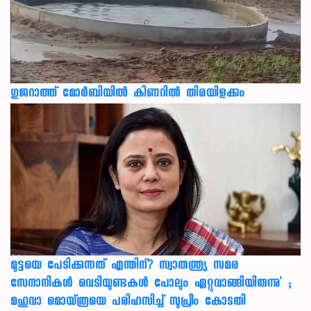
ഗുജറാത്ത് മോർബിയിൽ കിണറിൽ തിരയിളക്കം
മുട്ടയെ പേടിക്കുന്നത് എന്തിന്? സ്വാതന്ത്ര്യ സമര
സേനാനികൾ വെടിയുണ്ടകൾ പോലും ഏറ്റുവാങ്ങിയിരുന്നു' ;
മഹുവാ മൊയ്ത്രയെ പരിഹസിച്ച് സുപ്രീം കോടതി