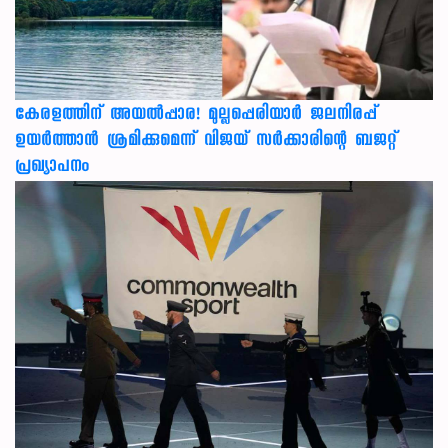
കേരളത്തിന് അ‌യൽപ്പാര! മുല്ലപ്പെരിയാർ ജലനിരപ്പ്
ഉയർത്താൻ ശ്രമിക്കുമെന്ന് വിജയ് സർക്കാരിന്റെ ബജറ്റ്
പ്രഖ്യാപനം