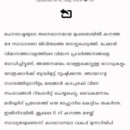
Updated on 6, July, 2026
55
മഹാരാഷ്ട്രയുടെ തലസ്ഥാനമായ മുംബൈയിൽ കനത്ത
മഴ സാധാരണ ജീവിതത്തെ തടസ്സപ്പെടുത്തി. പേമാരി
വിമാനത്താവളത്തിലെ വിമാന പ്രവർത്തനങ്ങളെ
ബാധിച്ചിട്ടുണ്ട്, അതേസമയം വെള്ളക്കെട്ടുള്ള റോഡുകളും
യാത്രക്കാർക്ക് ബുദ്ധിമുട്ട് സൃഷ്ടിക്കുന്നു. ഞായറാഴ്ച
നഗരത്തിലുടനീളം മരങ്ങൾ കടപുഴകി വീണ
സംഭവങ്ങൾ റിപ്പോർട്ട് ചെയ്യപ്പെട്ടു, വൈകുന്നേരം
മൻഖുർദ് പ്രദേശത്ത് ഒരു ബഹുനില കെട്ടിടം തകർന്നു.
ഇതിനിടയിൽ, ജൂലൈ 6 ന് കനത്ത മഴയ്ക്ക്
സാധ്യതയുണ്ടെന്ന് കാലാവസ്ഥാ വകുപ്പ് മുന്നറിയിപ്പ്