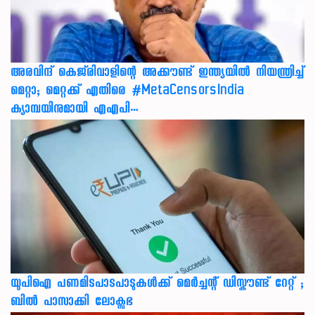
അരവിന്ദ് കെജ്‌രിവാളിന്റെ അക്കൗണ്ട് ഇന്ത്യയിൽ നിയന്ത്രിച്ച്
മെറ്റാ; മെറ്റക്ക് എതിരെ #MetaCensorsIndia
ക്യാമ്പയിനുമായി എഎപി…
യുപിഐ പണമിടപാടപാടുകൾക്ക് മെർച്ചന്റ് ഡിസ്കൗണ്ട് റേറ്റ് ;
ബിൽ പാസാക്കി ലോക്സഭ