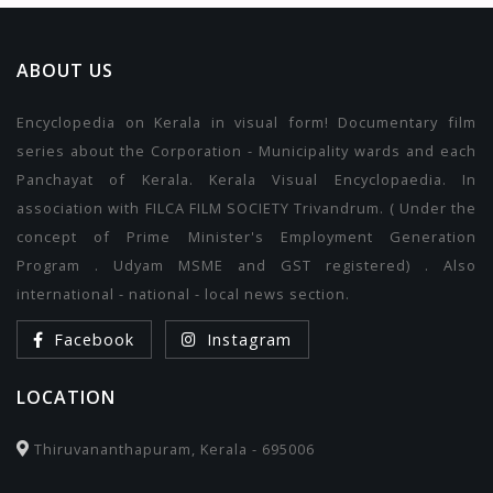
ABOUT US
Encyclopedia on Kerala in visual form! Documentary film
series about the Corporation - Municipality wards and each
Panchayat of Kerala. Kerala Visual Encyclopaedia. In
association with FILCA FILM SOCIETY Trivandrum. ( Under the
concept of Prime Minister's Employment Generation
Program . Udyam MSME and GST registered) . Also
international - national - local news section.
Facebook
Instagram
LOCATION
Thiruvananthapuram, Kerala - 695006