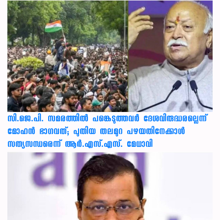
സി.ജെ.പി. സമരത്തിൽ പങ്കെടുത്തവർ ദേശവിരുദ്ധരല്ലെന്ന്
മോഹൻ ഭാഗവത്; പുതിയ തലമുറ പഴയതിനേക്കാൾ
സത്യസന്ധരെന്ന് ആർ.എസ്.എസ്. മേധാവി