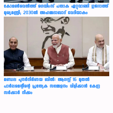
കോമൺവെൽത്ത് ഗെയിംസ് പതാക ഏറ്റുവാങ്ങി ഗുജറാത്ത്
മുഖ്യമന്ത്രി; 2030ൽ അഹമ്മദാബാദ് വേദിയാകും
മണ്ഡല പുനർനിർണയ ബിൽ: ആഗസ്റ്റ് 16 മുതൽ
പാർലമെന്റിന്റെ പ്രത്യേക സമ്മേളനം വിളിക്കാൻ കേന്ദ്ര
സർക്കാർ നീക്കം