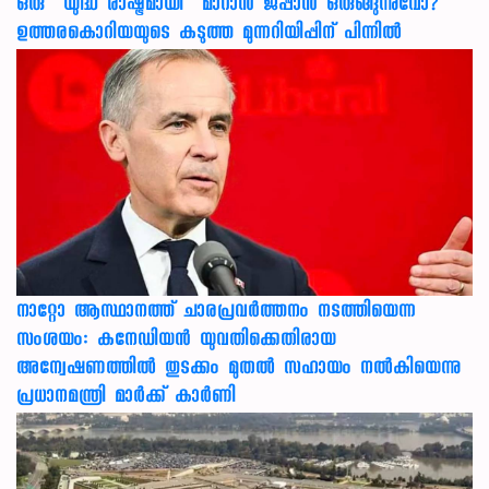
ഒരു “യുദ്ധ രാഷ്ട്രമായി” മാറാൻ ജപ്പാൻ ഒരുങ്ങുന്നുവോ?
ഉത്തരകൊറിയയുടെ കടുത്ത മുന്നറിയിപ്പിന് പിന്നിൽ
നാറ്റോ ആസ്ഥാനത്ത് ചാരപ്രവര്‍ത്തനം നടത്തിയെന്ന
സംശയം: കനേഡിയന്‍ യുവതിക്കെതിരായ
അന്വേഷണത്തില്‍ തുടക്കം മുതല്‍ സഹായം നല്‍കിയെന്നു
പ്രധാനമന്ത്രി മാര്‍ക്ക് കാര്‍ണി