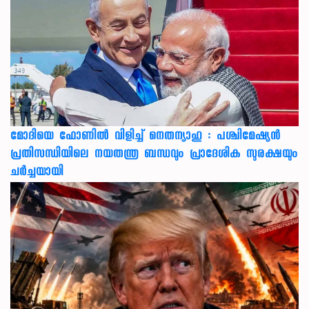
മോദിയെ ഫോണിൽ വിളിച്ച് നെതന്യാഹു : പശ്ചിമേഷ്യൻ
പ്രതിസന്ധിയിലെ നയതന്ത്ര ബന്ധവും പ്രാദേശിക സുരക്ഷയും
ചർച്ചയായി