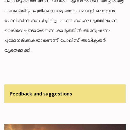
കണ്ടെടുത്തതായാണ് വിവരം. എന്നാൽ ശനിയാഴ്ച രാത്രി
വൈകിയിട്ടും പ്രതികളെ ആരെയും അറസ്റ്റ് ചെയ്യാൻ
പോലീസിന് സാധിച്ചിട്ടില്ല. എന്ത് സാഹചര്യത്തിലാണ്
വെടിവെപ്പുണ്ടായതെന്ന കാര്യത്തിൽ അന്വേഷണം
പുരോഗമിക്കുകയാണെന്ന് പോലീസ് അധികൃതർ
വ്യക്തമാക്കി.
Feedback and suggestions