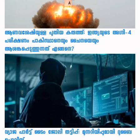
ആണവശേഷിയുള്ള പുതിയ കരുത്ത്: ഇന്ത്യയുടെ അഗ്നി-4
പരീക്ഷണം പാകിസ്ഥാനെയും ചൈനയെയും
ആശങ്കപ്പെടുത്തുന്നത് എങ്ങനെ?
വ്യാജ പാർട്ട് ടൈം ജോലി തട്ടിപ്പ്: മുന്നറിയിപ്പുമായി ദുബൈ