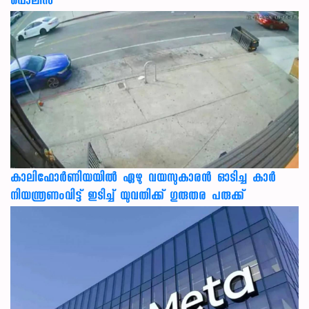
പൊലീസ്
കാലിഫോര്‍ണിയയില്‍ ഏഴു വയസുകാരന്‍ ഓടിച്ച കാര്‍
നിയന്ത്രണംവിട്ട് ഇടിച്ച് യുവതിക്ക് ഗുരുതര പരുക്ക്