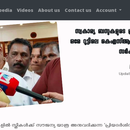
pedia
Videos
About us
Contact us
Account
സ്വകാര്യ ബസുകളുടെ പ്ര
ഒരേ റൂട്ടിലെ കെഎസ്ആ
സർക
Updat
്ത്രീകൾക്ക് സൗജന്യ യാത്ര അനുവദിക്കുന്ന 'പ്രിയദർശിന