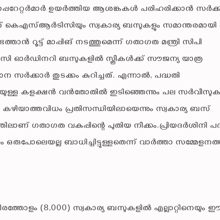
സ് ഓപ്പറേറ്റർമാർ ഉയർത്തിയ ആശങ്കകൾ പരിഹരിക്കാൻ സർക്
ത് കെഎസ്ആർടിസിയും സ്വകാര്യ ബസുകളും സമാന്തരമായി
ാൻ റൂട്ട് മാപ്പിങ് നടത്തുമെന്ന് ഗതാഗത മന്ത്രി സിപി
ഓർഡിനറി ബസുകളിൽ സ്ത്രീകൾക്ക് സൗജന്യ യാത്ര
്ഥാന സർക്കാർ തുടക്കം കുറിച്ചത്. എന്നാൽ, പദ്ധതി
യുള്ള കളക്ഷൻ വൻതോതിൽ ഇടിഞ്ഞെന്നും പല സർവീസുക
 കഴിയാത്തവിധം പ്രതിസന്ധിയിലായെന്നും സ്വകാര്യ ബസ്
ലാണ് ഗതാഗത വകുപ്പിന്റെ പുതിയ നീക്കം.പ്രിയദർശിനി പദ
ഒരുപോലെയല്ല ബാധിച്ചിട്ടുള്ളതെന്ന് വാർത്താ സമ്മേളനത
ിരത്തോളം (8,000) സ്വകാര്യ ബസുകളിൽ എല്ലാറ്റിനെയും 