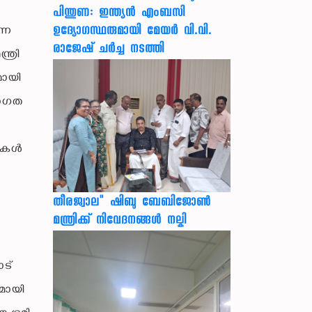
പിന്തുണ: ഇന്ത്യന്‍ എംബസി
ഉദ്യോഗസ്ഥരുമായി മേയര്‍ വി.വി.
്ന
രാജേഷ് ചര്‍ച്ച നടത്തി
ത്രി
മായി
താഗത
ഉടമകൾ
തീരജ്വാല" ഷിബു ബേബിജോൺ
മന്ത്രിക്ക് നിവേദനങ്ങള്‍ നല്കി
ാട്
മായി