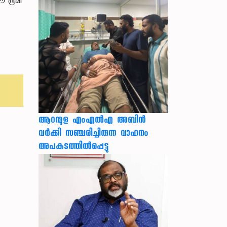
ഈ ഭൂമി
ആറന്മുള എംഎൽഎ അബിൻ
വർക്കി സഞ്ചരിച്ചിരുന്ന വാഹനം
അപകടത്തിൽപ്പെട്ടു