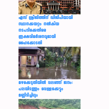
എസ് ശ്രീജിത്തിന് ഡിജിപിയായി
സ്ഥാനക്കയറ്റം നൽകിയ
നടപടിക്കെതിരെ
രൂക്ഷവിമർശനവുമായി
ഹൈക്കോടതി
മഴക്കെടുതിയിൽ വലഞ്ഞ് ജനം:
പലയിടത്തും വെള്ളക്കെട്ടും
മണ്ണിടിച്ചിലും