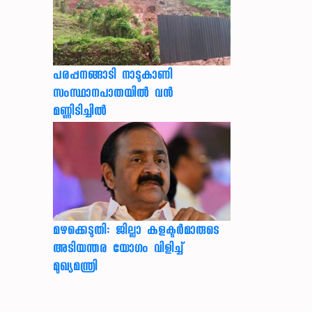
പരപ്പനങ്ങാടി നാടുകാണി
സംസ്ഥാനപാതയില്‍ വന്‍
മണ്ണിടിച്ചില്‍
മഴക്കെടുതി: ജില്ലാ കളക്ടർമാരുടെ
അടിയന്തര യോഗം വിളിച്ച്
മുഖ്യമന്ത്രി