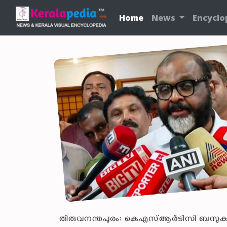
Home
News
Encyclo
തിരുവനന്തപുരം: കെഎസ്ആർടിസി ബസുകളിൽ സ