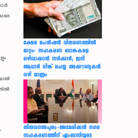
കാർ
 ഒരേ
ക്ഷേമ പെൻഷൻ വിതരണത്തിൽ
മാറ്റം: സഹകരണ ബാങ്കുകളെ
ളും
ഒഴിവാക്കാൻ സർക്കാർ; ഇനി
ആധാർ ലിങ്ക് ചെയ്ത അക്കൗണ്ടുകൾ
വഴി മാത്രം
്ധതി
്തിൽ
തിരുവനന്തപുരം-അമേരിക്കന്‍ നഗര
ഈ
സഹകരണത്തിന് എംബസിയുടെ