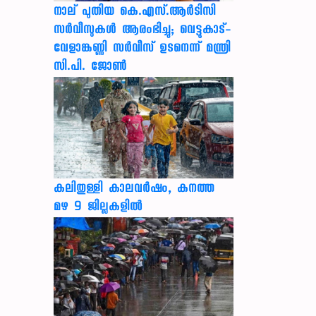
നാല് പുതിയ കെ.എസ്.ആർടിസി
സർവീസുകൾ ആരംഭിച്ചു; വെട്ടുകാട്-
വേളാങ്കണ്ണി സർവീസ് ഉടനെന്ന് മന്ത്രി
സി.പി. ജോൺ
കലിതുള്ളി കാലവർഷം, കനത്ത
മഴ 9 ജില്ലകളിൽ