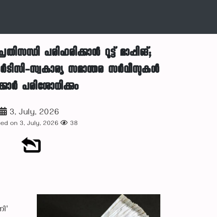
തിസന്ധി പരിഹരിക്കാൻ റൂട്ട് മാപ്പിങ്;
ർടിസി-സ്വകാര്യ സമാന്തര സർവീസുകൾ
്കാർ പരിശോധിക്കും
3, July, 2026
ed on 3, July, 2026
38
ി'