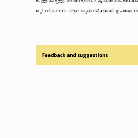
തള്ളിയിട്ടുള്ള മാലിന്യങ്ങൾ യുദ്ധകാലാടിസ
മറ്റ് വികസന ആവശ്യങ്ങൾക്കായി ഉപയോഗപ്പെടുത
Feedback and suggestions