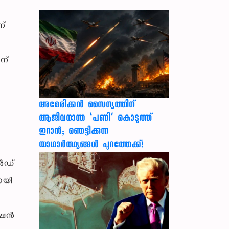
ന്
ന്
അമേരിക്കൻ സൈന്യത്തിന്
ആജീവനാന്ത ‘പണി’ കൊടുത്ത്
ഇറാൻ; ഞെട്ടിക്കുന്ന
യാഥാർത്ഥ്യങ്ങൾ പുറത്തേക്ക്!
ൻഡ്
ായി
യേഷൻ