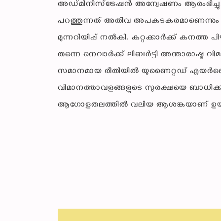
അഡ്മിനിസ്ട്രേഷൻ അന്വേഷണം ആരംഭിച്ച
പറത്തുന്നത് അതീവ അപകടകരമാണെന്നും
മുന്നറിയിപ്പ് നൽകി. കുറ്റക്കാർക്ക് കനത്ത 
തന്നെ നെവാർക്ക് ലിബർട്ടി അന്താരാഷ്ട്ര വ
സമാനമായ രീതിയിൽ യുണൈറ്റഡ് എയർലൈൻസ് വ
വിമാനത്താവളങ്ങളുടെ സുരക്ഷയെ ബാധിക
ആഗോളതലത്തിൽ വലിയ ആശങ്കയാണ് ഉയർത