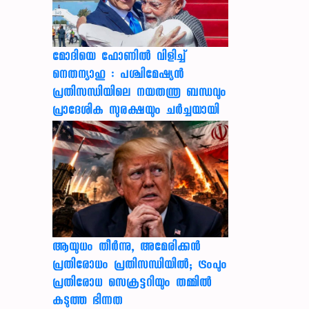
മോദിയെ ഫോണിൽ വിളിച്ച്
നെതന്യാഹു : പശ്ചിമേഷ്യൻ
പ്രതിസന്ധിയിലെ നയതന്ത്ര ബന്ധവും
പ്രാദേശിക സുരക്ഷയും ചർച്ചയായി
ആയുധം തീർന്നു, അമേരിക്കൻ
പ്രതിരോധം പ്രതിസന്ധിയിൽ; ട്രംപും
പ്രതിരോധ സെക്രട്ടറിയും തമ്മിൽ
കടുത്ത ഭിന്നത