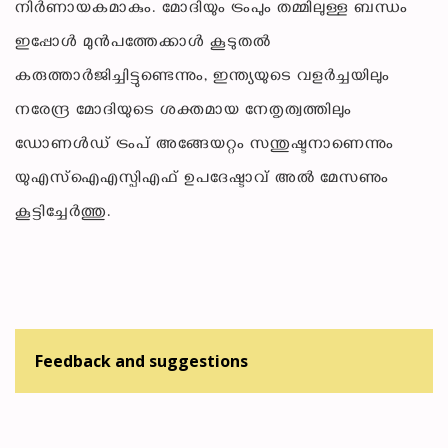
നിർണായകമാകും. മോദിയും ട്രംപും തമ്മിലുള്ള ബന്ധം
ഇപ്പോൾ മുൻപത്തേക്കാൾ കൂടുതൽ
കരുത്താർജിച്ചിട്ടുണ്ടെന്നും, ഇന്ത്യയുടെ വളർച്ചയിലും
നരേന്ദ്ര മോദിയുടെ ശക്തമായ നേതൃത്വത്തിലും
ഡോണൾഡ് ട്രംപ് അങ്ങേയറ്റം സന്തുഷ്ടനാണെന്നും
യുഎസ്ഐഎസ്പിഎഫ് ഉപദേഷ്ടാവ് അൽ മേസണും
കൂട്ടിച്ചേർത്തു.
Feedback and suggestions