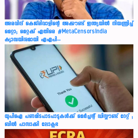
അരവിന്ദ് കെജ്‌രിവാളിന്റെ അക്കൗണ്ട് ഇന്ത്യയിൽ നിയന്ത്രിച്ച്
മെറ്റാ; മെറ്റക്ക് എതിരെ #MetaCensorsIndia
ക്യാമ്പയിനുമായി എഎപി…
യുപിഐ പണമിടപാടപാടുകൾക്ക് മെർച്ചന്റ് ഡിസ്കൗണ്ട് റേറ്റ് ;
ബിൽ പാസാക്കി ലോക്സഭ