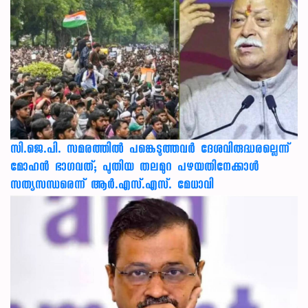
സി.ജെ.പി. സമരത്തിൽ പങ്കെടുത്തവർ ദേശവിരുദ്ധരല്ലെന്ന്
മോഹൻ ഭാഗവത്; പുതിയ തലമുറ പഴയതിനേക്കാൾ
സത്യസന്ധരെന്ന് ആർ.എസ്.എസ്. മേധാവി