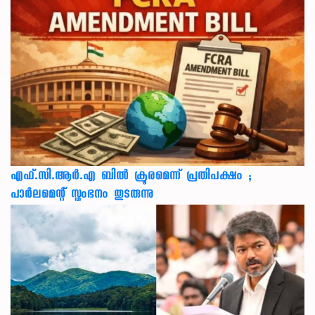
എഫ്.സി.ആർ.എ ബിൽ ക്രൂരമെന്ന് പ്രതിപക്ഷം ;
പാർലമെന്റ് സ്തംഭനം തുടരുന്നു