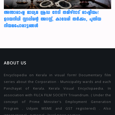
അന്താരാഷ്ട്ര മാധ്യമ ശ്രദ്ധ നേടി തമിഴ്‌നാട് രാഷ്ട്രീയം!
ഉദയനിധി സ്റ്റാലിന്റെ അറസ്റ്റ്, കാവേരി തർക്കം, പുതിയ
നിയമപോരാട്ടങ്ങൾ
ABOUT US
Encyclopedia on Kerala in visual form! Documentary film
series about the Corporation - Municipality wards and each
Panchayat of Kerala. Kerala Visual Encyclopaedia. In
association with FILCA FILM SOCIETY Trivandrum. ( Under the
concept of Prime Minister's Employment Generation
Program . Udyam MSME and GST registered) . Also