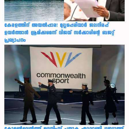
കേരളത്തിന് അ‌യൽപ്പാര! മുല്ലപ്പെരിയാർ ജലനിരപ്പ്
ഉയർത്താൻ ശ്രമിക്കുമെന്ന് വിജയ് സർക്കാരിന്റെ ബജറ്റ്
പ്രഖ്യാപനം