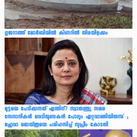
ഗുജറാത്ത് മോർബിയിൽ കിണറിൽ തിരയിളക്കം
മുട്ടയെ പേടിക്കുന്നത് എന്തിന്? സ്വാതന്ത്ര്യ സമര
സേനാനികൾ വെടിയുണ്ടകൾ പോലും ഏറ്റുവാങ്ങിയിരുന്നു' ;
മഹുവാ മൊയ്ത്രയെ പരിഹസിച്ച് സുപ്രീം കോടതി