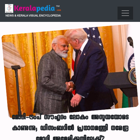
മോദി-ട്രംപ് സൗഹൃദം ലോകം അസൂയയോടെ
കാണുന്നു; ഡിസംബറിൽ പ്രധാനമന്ത്രി നരേന്ദ്ര
മോദി അമേരിക്കയിലേക്ക്?