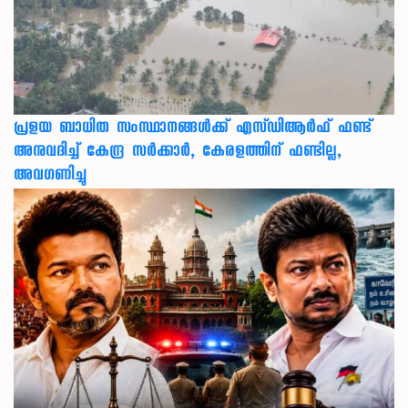
പ്രളയ ബാധിത സംസ്ഥാനങ്ങൾക്ക് എസ്ഡിആർഫ് ഫണ്ട്
അനുവദിച്ച് കേന്ദ്ര സര്‍ക്കാര്‍, കേരളത്തിന് ഫണ്ടില്ല,
അവഗണിച്ചു