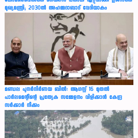
കോമൺവെൽത്ത് ഗെയിംസ് പതാക ഏറ്റുവാങ്ങി ഗുജറാത്ത്
മുഖ്യമന്ത്രി; 2030ൽ അഹമ്മദാബാദ് വേദിയാകും
മണ്ഡല പുനർനിർണയ ബിൽ: ആഗസ്റ്റ് 16 മുതൽ
പാർലമെന്റിന്റെ പ്രത്യേക സമ്മേളനം വിളിക്കാൻ കേന്ദ്ര
സർക്കാർ നീക്കം