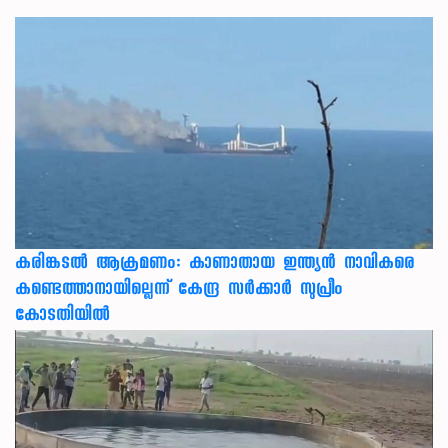
കരിങ്കടൽ ആക്രമണം: കാണാതായ ഇന്ത്യൻ നാവികരെ
കണ്ടെത്താനായില്ലെന്ന് കേന്ദ്ര സർക്കാർ സുപ്രീം
കോടതിയിൽ