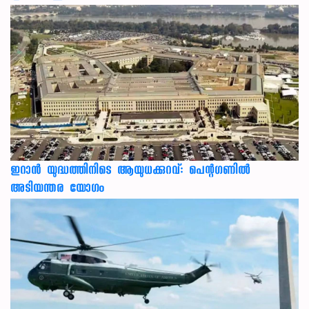
ഇറാന്‍ യുദ്ധത്തിനിടെ ആയുധക്കുറവ്: പെന്റഗണില്‍
അടിയന്തര യോഗം