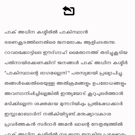
പാക് അധീന കശ്മീരിൽ പാകിസ്ഥാൻ
ഭരണകൂടത്തിനെതിരെ ജനരോഷം ആളിപ്പടരുന്നു.
റാവലക്കോട്ടിലെ ഈദ്ഗാഹ് മൈതാനത്ത് തടിച്ചുകൂടിയ
പതിനായിരക്കണക്കിന് ജനങ്ങൾ പാക് അധീന കശ്മീർ
"പാകിസ്ഥാന്റെ ഭാഗമല്ലെന്ന്" പരസ്യമായി പ്രഖ്യാപിച്ചു.
തങ്ങൾക്കെതിരെയുള്ള അതിക്രമങ്ങളും ഉപരോധങ്ങളും
അവസാനിപ്പിച്ചില്ലെങ്കിൽ ഇന്ത്യയോട് കൂറുപുലർത്താൻ
മടിക്കില്ലെന്ന ശക്തമായ മുന്നറിയിപ്പും പ്രതിഷേധക്കാർ
ഇസ്ലാമാബാദിന് നൽകിയിട്ടുണ്ട്.മനുഷ്യാവകാശ
പ്രവർത്തകൻ സർദാർ അമൻ ഖാന്റെ നേതൃത്വത്തിൽ