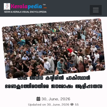
പാക് അധീന കശ്മീരിൽ പാകിസ്ഥാൻ
ഭരണകൂടത്തിനെതിരെ ജനരോഷം ആളിപ്പടരുന്നു
30, June, 2026
Updated on 30, June, 2026
55