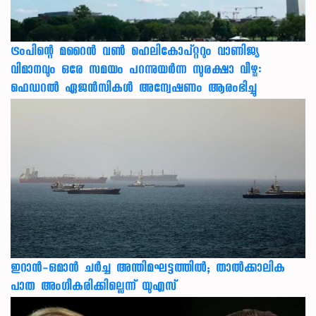
ട്രംപിന്റെ മറൈന്‍ വണ്‍ ഹെലികോപ്റ്ററും വാണിജ്യ
വിമാനവും ഒരേ സമയം പറന്നുയര്‍ന്ന സുരക്ഷാ വീഴ്ച:
ഫെഡറല്‍ ഏജന്‍സികള്‍ അന്വേഷണം ആരംഭിച്ചു
ഇറാന്‍-ഒമാന്‍ ചര്‍ച്ച അന്തിമഘട്ടത്തില്‍; താല്‍ക്കാലിക
പാത അംഗീകരിക്കില്ലെന്ന് യുഎസ്