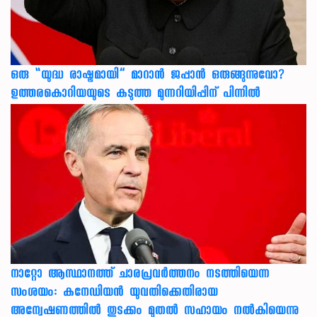
ഒരു “യുദ്ധ രാഷ്ട്രമായി” മാറാൻ ജപ്പാൻ ഒരുങ്ങുന്നുവോ?
ഉത്തരകൊറിയയുടെ കടുത്ത മുന്നറിയിപ്പിന് പിന്നിൽ
നാറ്റോ ആസ്ഥാനത്ത് ചാരപ്രവര്‍ത്തനം നടത്തിയെന്ന
സംശയം: കനേഡിയന്‍ യുവതിക്കെതിരായ
അന്വേഷണത്തില്‍ തുടക്കം മുതല്‍ സഹായം നല്‍കിയെന്നു