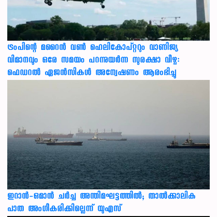
ട്രംപിന്റെ മറൈന്‍ വണ്‍ ഹെലികോപ്റ്ററും വാണിജ്യ
വിമാനവും ഒരേ സമയം പറന്നുയര്‍ന്ന സുരക്ഷാ വീഴ്ച:
ഫെഡറല്‍ ഏജന്‍സികള്‍ അന്വേഷണം ആരംഭിച്ചു
ഇറാന്‍-ഒമാന്‍ ചര്‍ച്ച അന്തിമഘട്ടത്തില്‍; താല്‍ക്കാലിക
പാത അംഗീകരിക്കില്ലെന്ന് യുഎസ്