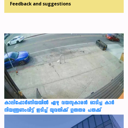
Feedback and suggestions
കാലിഫോര്‍ണിയയില്‍ ഏഴു വയസുകാരന്‍ ഓടിച്ച കാര്‍
നിയന്ത്രണംവിട്ട് ഇടിച്ച് യുവതിക്ക് ഗുരുതര പരുക്ക്