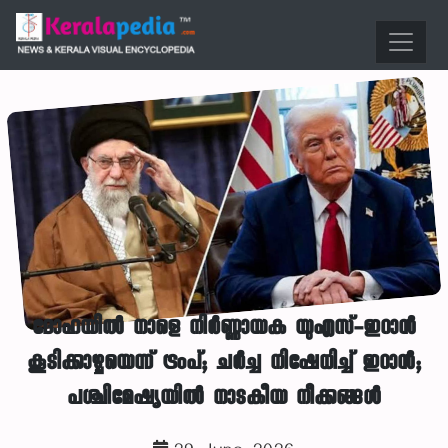
ദോഹയിൽ നാളെ നിർണ്ണായക യുഎസ്-ഇറാൻ
കൂടിക്കാഴ്ചയെന്ന് ട്രംപ്; ചർച്ച നിഷേധിച്ച് ഇറാൻ;
പശ്ചിമേഷ്യയിൽ നാടകീയ നീക്കങ്ങൾ