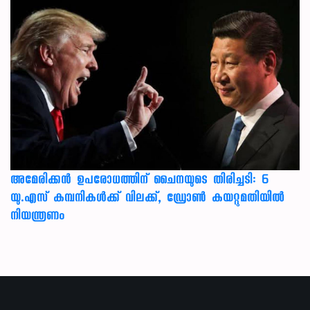
അമേരിക്കൻ ഉപരോധത്തിന് ചൈനയുടെ തിരിച്ചടി: 6
യു.എസ് കമ്പനികൾക്ക് വിലക്ക്, ഡ്രോൺ കയറ്റുമതിയിൽ
നിയന്ത്രണം