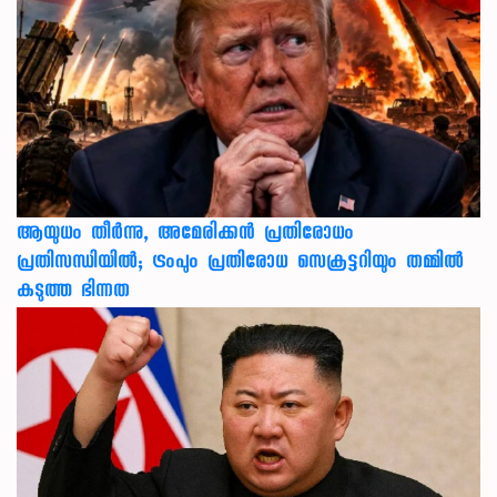
ആയുധം തീർന്നു, അമേരിക്കൻ പ്രതിരോധം
പ്രതിസന്ധിയിൽ; ട്രംപും പ്രതിരോധ സെക്രട്ടറിയും തമ്മിൽ
കടുത്ത ഭിന്നത