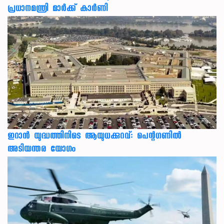
പ്രധാനമന്ത്രി മാര്‍ക്ക് കാര്‍ണി
ഇറാന്‍ യുദ്ധത്തിനിടെ ആയുധക്കുറവ്: പെന്റഗണില്‍
അടിയന്തര യോഗം