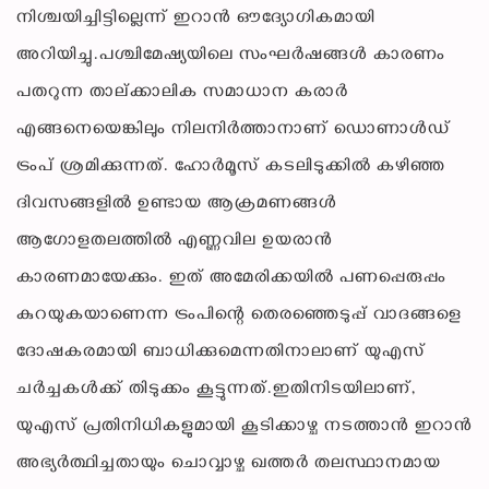
നിശ്ചയിച്ചിട്ടില്ലെന്ന് ഇറാൻ ഔദ്യോഗികമായി
അറിയിച്ചു.പശ്ചിമേഷ്യയിലെ സംഘർഷങ്ങൾ കാരണം
പതറുന്ന താല്ക്കാലിക സമാധാന കരാർ
എങ്ങനെയെങ്കിലും നിലനിർത്താനാണ് ഡൊണാൾഡ്
ട്രംപ് ശ്രമിക്കുന്നത്. ഹോർമൂസ് കടലിടുക്കിൽ കഴിഞ്ഞ
ദിവസങ്ങളിൽ ഉണ്ടായ ആക്രമണങ്ങൾ
ആഗോളതലത്തിൽ എണ്ണവില ഉയരാൻ
കാരണമായേക്കും. ഇത് അമേരിക്കയിൽ പണപ്പെരുപ്പം
കുറയുകയാണെന്ന ട്രംപിന്റെ തെരഞ്ഞെടുപ്പ് വാദങ്ങളെ
ദോഷകരമായി ബാധിക്കുമെന്നതിനാലാണ് യുഎസ്
ചർച്ചകൾക്ക് തിടുക്കം കൂട്ടുന്നത്.ഇതിനിടയിലാണ്,
യുഎസ് പ്രതിനിധികളുമായി കൂടിക്കാഴ്ച നടത്താൻ ഇറാൻ
അഭ്യർത്ഥിച്ചതായും ചൊവ്വാഴ്ച ഖത്തർ തലസ്ഥാനമായ