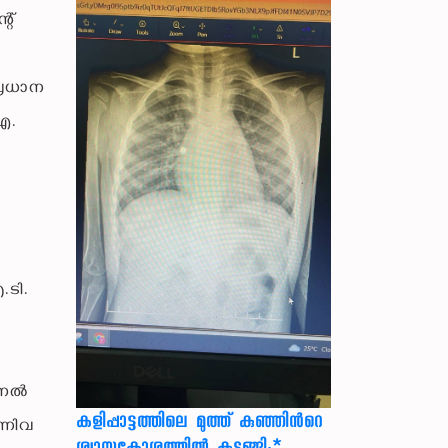
റ്
്രധാന
എ.
ടി.
ിമണൽ
കളിപ്പാട്ടത്തിലെ മുത്ത് കുഞ്ഞിന്‍റെ
്നിവ