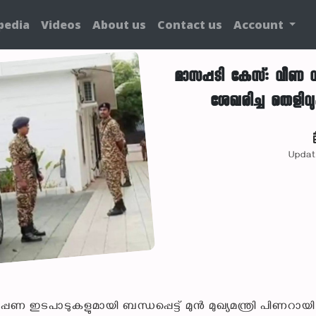
pedia
Videos
About us
Contact us
Account
മാസപ്പടി കേസ്: വീണ
ശേഖരിച്ച തെളിവ
Updat
ഇടപാടുകളുമായി ബന്ധപ്പെട്ട് മുൻ മുഖ്യമന്ത്രി പിണറായി