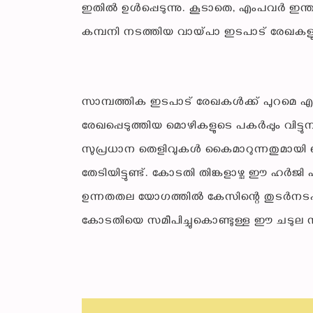
ഇതിൽ ഉൾപ്പെടുന്നു. കൂടാതെ, എംപവർ ഇന്ത
കമ്പനി നടത്തിയ വായ്പാ ഇടപാട് രേഖകളും ഇ.
സാമ്പത്തിക ഇടപാട് രേഖകൾക്ക് പുറമെ 
രേഖപ്പെടുത്തിയ മൊഴികളുടെ പകർപ്പും വി
സുപ്രധാന തെളിവുകൾ കൈമാറുന്നതുമായി 
തേടിയിട്ടുണ്ട്. കോടതി തിങ്കളാഴ്ച ഈ ഹർജ
ഉന്നതതല യോഗത്തിൽ കേസിന്റെ തുടർനടപടി
കോടതിയെ സമീപിച്ചുകൊണ്ടുള്ള ഈ ചടുല നീ