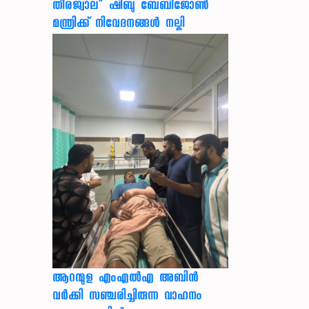
തീരജ്വാല" ഷിബു ബേബിജോൺ
മന്ത്രിക്ക് നിവേദനങ്ങള്‍ നല്കി
ആറന്മുള എംഎൽഎ അബിൻ
വർക്കി സഞ്ചരിച്ചിരുന്ന വാഹനം