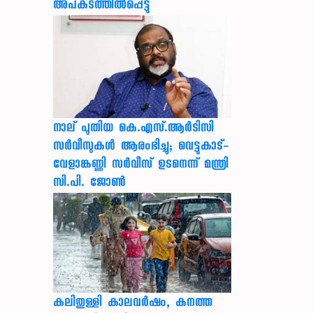
അപകടത്തിൽപ്പെട്ടു
നാല് പുതിയ കെ.എസ്.ആർടിസി
സർവീസുകൾ ആരംഭിച്ചു; വെട്ടുകാട്-
വേളാങ്കണ്ണി സർവീസ് ഉടനെന്ന് മന്ത്രി
സി.പി. ജോൺ
കലിതുള്ളി കാലവർഷം, കനത്ത