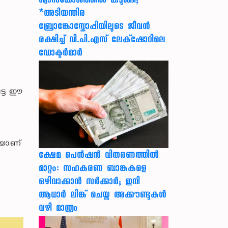
ശ്വാസകോശത്തിൽ കുടുങ്ങി;*
*അടിയന്തിര
ബ്രോങ്കോസ്കോപ്പിയിലൂടെ ജീവൻ
രക്ഷ‍ിച്ച് വി.പി.എസ് ലേക്‌ഷോറിലെ
ഡോക്ടർമാർ
ട്ട ഈ
െയാണ്
ക്ഷേമ പെൻഷൻ വിതരണത്തിൽ
മാറ്റം: സഹകരണ ബാങ്കുകളെ
ഒഴിവാക്കാൻ സർക്കാർ; ഇനി
ആധാർ ലിങ്ക് ചെയ്ത അക്കൗണ്ടുകൾ
വഴി മാത്രം