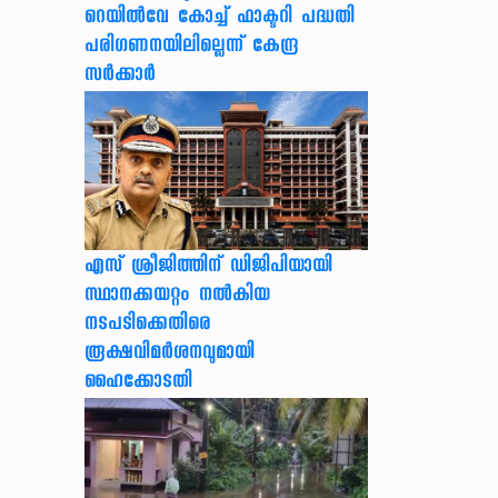
റെയിൽവേ കോച്ച് ഫാക്ടറി പദ്ധതി
പരിഗണനയിലില്ലെന്ന് കേന്ദ്ര
സർക്കാർ
എസ് ശ്രീജിത്തിന് ഡിജിപിയായി
സ്ഥാനക്കയറ്റം നൽകിയ
നടപടിക്കെതിരെ
രൂക്ഷവിമർശനവുമായി
ഹൈക്കോടതി