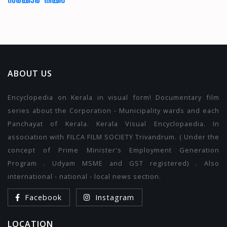
സർക്കാർ നീക്കം
ABOUT US
Encyclopedia on Kerala in visual form! Documentary film
series about the Corporation - Municipality wards and each
Panchayat of Kerala. Kerala Visual Encyclopaedia. In
association with FILCA FILM SOCIETY Trivandrum. ( Under the
concept of Prime Minister's Employment Generation
Program . Udyam MSME and GST registered) . Also
international - national - local news section.
Facebook
Instagram
LOCATION