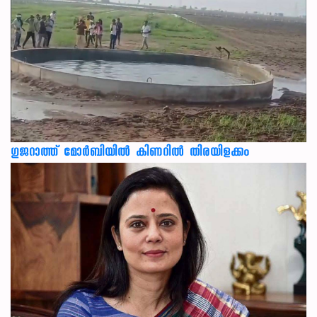
ഗുജറാത്ത് മോർബിയിൽ കിണറിൽ തിരയിളക്കം