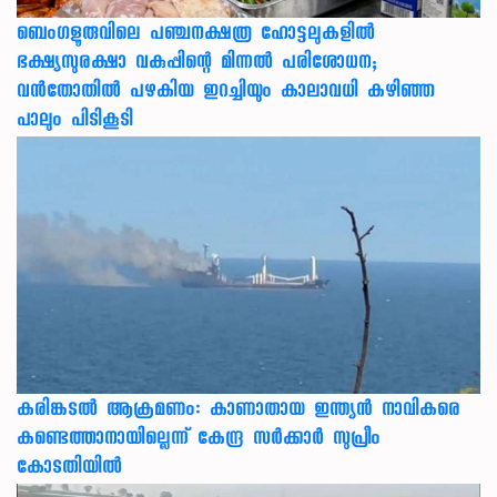
ബെംഗളൂരുവിലെ പഞ്ചനക്ഷത്ര ഹോട്ടലുകളിൽ
ഭക്ഷ്യസുരക്ഷാ വകുപ്പിന്റെ മിന്നൽ പരിശോധന;
വൻതോതിൽ പഴകിയ ഇറച്ചിയും കാലാവധി കഴിഞ്ഞ
പാലും പിടികൂടി
കരിങ്കടൽ ആക്രമണം: കാണാതായ ഇന്ത്യൻ നാവികരെ
കണ്ടെത്താനായില്ലെന്ന് കേന്ദ്ര സർക്കാർ സുപ്രീം
കോടതിയിൽ