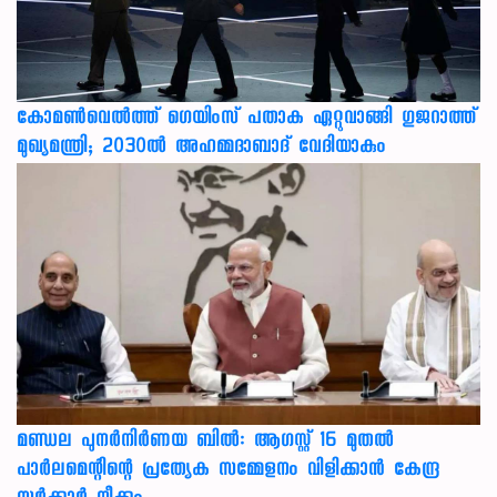
കോമൺവെൽത്ത് ഗെയിംസ് പതാക ഏറ്റുവാങ്ങി ഗുജറാത്ത്
മുഖ്യമന്ത്രി; 2030ൽ അഹമ്മദാബാദ് വേദിയാകും
മണ്ഡല പുനർനിർണയ ബിൽ: ആഗസ്റ്റ് 16 മുതൽ
പാർലമെന്റിന്റെ പ്രത്യേക സമ്മേളനം വിളിക്കാൻ കേന്ദ്ര