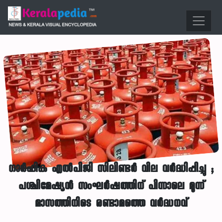
ഗാർഹിക എൽപിജി സിലിണ്ടർ വില വർദ്ധിപ്പിച്ചു ;
പശ്ചിമേഷ്യൻ സംഘർഷത്തിന് പിന്നാലെ മൂന്ന്
മാസത്തിനിടെ രണ്ടാമത്തെ വർദ്ധനവ്