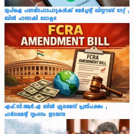
യുപിഐ പണമിടപാടപാടുകൾക്ക് മെർച്ചന്റ് ഡിസ്കൗണ്ട് റേറ്റ് ;
ബിൽ പാസാക്കി ലോക്സഭ
എഫ്.സി.ആർ.എ ബിൽ ക്രൂരമെന്ന് പ്രതിപക്ഷം ;
പാർലമെന്റ് സ്തംഭനം തുടരുന്നു