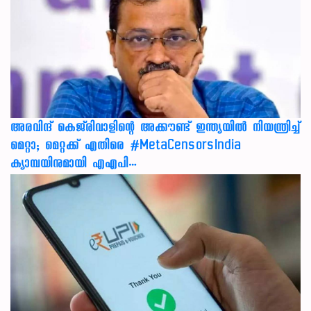
അരവിന്ദ് കെജ്‌രിവാളിന്റെ അക്കൗണ്ട് ഇന്ത്യയിൽ നിയന്ത്രിച്ച്
മെറ്റാ; മെറ്റക്ക് എതിരെ #MetaCensorsIndia
ക്യാമ്പയിനുമായി എഎപി…