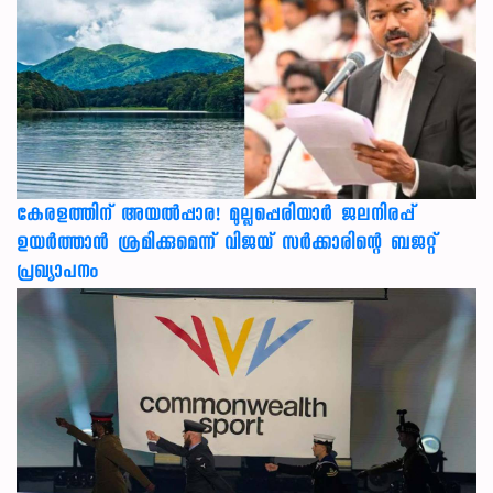
കേരളത്തിന് അ‌യൽപ്പാര! മുല്ലപ്പെരിയാർ ജലനിരപ്പ്
ഉയർത്താൻ ശ്രമിക്കുമെന്ന് വിജയ് സർക്കാരിന്റെ ബജറ്റ്
പ്രഖ്യാപനം