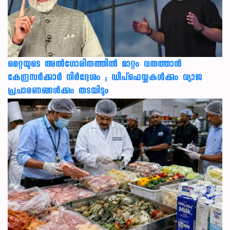
മെറ്റയുടെ അൽഗോരിതത്തിൽ മാറ്റം വരുത്താൻ
കേന്ദ്രസർക്കാർ നിർദ്ദേശം ; ഡീപ്‌ഫെയ്ക്കുകൾക്കും വ്യാജ
പ്രചാരണങ്ങൾക്കും തടയിടും