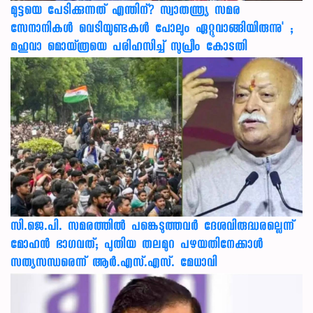
മുട്ടയെ പേടിക്കുന്നത് എന്തിന്? സ്വാതന്ത്ര്യ സമര
സേനാനികൾ വെടിയുണ്ടകൾ പോലും ഏറ്റുവാങ്ങിയിരുന്നു' ;
മഹുവാ മൊയ്ത്രയെ പരിഹസിച്ച് സുപ്രീം കോടതി
സി.ജെ.പി. സമരത്തിൽ പങ്കെടുത്തവർ ദേശവിരുദ്ധരല്ലെന്ന്
മോഹൻ ഭാഗവത്; പുതിയ തലമുറ പഴയതിനേക്കാൾ
സത്യസന്ധരെന്ന് ആർ.എസ്.എസ്. മേധാവി