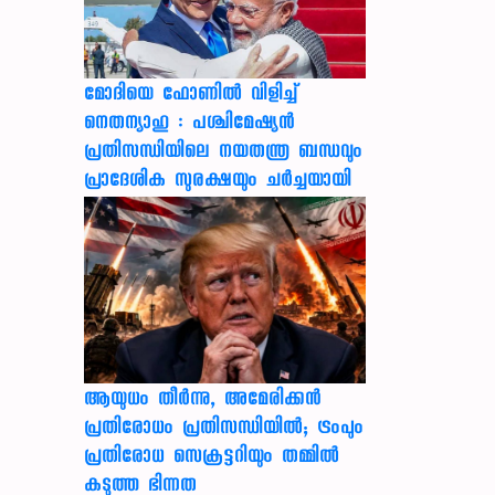
മോദിയെ ഫോണിൽ വിളിച്ച്
നെതന്യാഹു : പശ്ചിമേഷ്യൻ
പ്രതിസന്ധിയിലെ നയതന്ത്ര ബന്ധവും
പ്രാദേശിക സുരക്ഷയും ചർച്ചയായി
ആയുധം തീർന്നു, അമേരിക്കൻ
പ്രതിരോധം പ്രതിസന്ധിയിൽ; ട്രംപും
പ്രതിരോധ സെക്രട്ടറിയും തമ്മിൽ
കടുത്ത ഭിന്നത