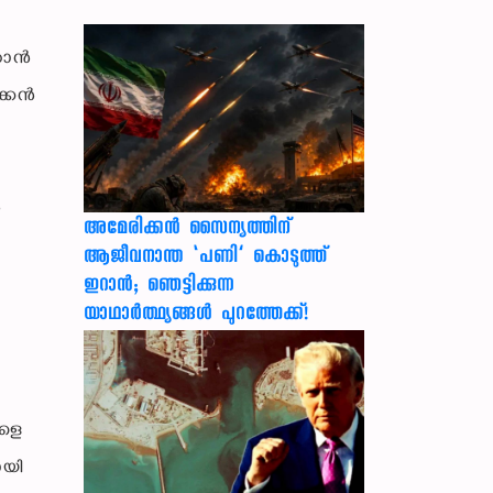
ഇറാൻ
ക്കൻ
െ
അമേരിക്കൻ സൈന്യത്തിന്
ആജീവനാന്ത ‘പണി’ കൊടുത്ത്
ഇറാൻ; ഞെട്ടിക്കുന്ന
യാഥാർത്ഥ്യങ്ങൾ പുറത്തേക്ക്!
ങളെ
ായി