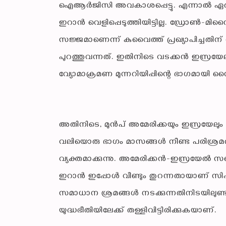
ഐആർജിസി അവകാശപ്പെട്ടു. എന്നാൽ ഏത് ര
ഇറാൻ വെളിപ്പെടുത്തിയിട്ടില്ല. ഡ്രോൺ
സജ്ജമാണെന്ന് കുവൈത്ത് പ്രഖ്യാപിച്ചത
പുറത്തുവന്നത്. ഇതിനിടെ വടക്കൻ ഇസ്രയേലി
വ്യോമാക്രമണ മുന്നറിയിപ്പിന്റെ ഭാഗമായി സൈ
അതിനിടെ, മുൻപ് അമേരിക്കയും ഇസ്രയേലു
വലിയൊരു ഭാഗം മാസങ്ങൾ നീണ്ട പരിശ്രമ
വ്യക്തമാക്കുന്നു. അമേരിക്കൻ-ഇസ്രയേ
ഇറാൻ ഇപ്പോൾ വീണ്ടും തുറന്നതായാണ് സിഎൻ
സമാധാന ശ്രമങ്ങൾ നടക്കുന്നതിനിടയിലുണ
യുദ്ധഭീതിയിലേക്ക് തള്ളിവിട്ടിരിക്കുകയാണ്.