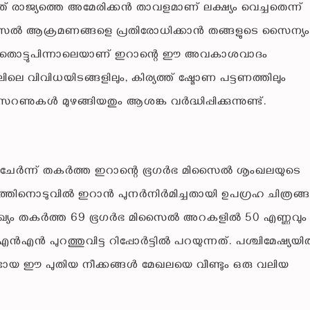
ാജ്യത്തെ അമേരിക്കൻ താവളമാണ് ലക്ഷ്യം വെച്ചതെന്ന്
-മിസൈൽ ആക്രമണങ്ങളെ പ്രതിരോധിക്കാൻ തങ്ങളുടെ സൈന്യം
ിന് തൊട്ടുപിന്നാലെയാണ് ഇറാന്റെ ഈ അവകാശവാദം
ലെ വിവിധയിടങ്ങളിലും, കിര്യത്ത് ഷ്മോണ പട്ടണത്തിലും
റണുകൾ മുഴങ്ങിയതും ആശങ്ക വർദ്ധിപ്പിക്കുന്നുണ്ട്.
ം ചേർന്ന് തകർത്ത ഇറാന്റെ ഭൂഗർഭ മിസൈൽ ശൃംഖലയുടെ
ത്തിനൊടുവിൽ ഇറാൻ പുനർനിർമിച്ചതായി ഉപഗ്രഹ ചിത്രങ്
ൽ സഖ്യം തകർത്ത 69 ഭൂഗർഭ മിസൈൽ അറകളിൽ 50 എണ്ണവും
എൻ പുറത്തുവിട്ട റിപ്പോർട്ടിൽ പറയുന്നത്. പശ്ചിമേഷ്യയ
്ടായ ഈ പുതിയ നീക്കങ്ങൾ മേഖലയെ വീണ്ടും ഒരു വലിയ