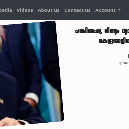
pedia
Videos
About us
Contact us
Account
പശ്ചിമേഷ്യ വീണ്ടും 
കേന്ദ്രങ്
Updat