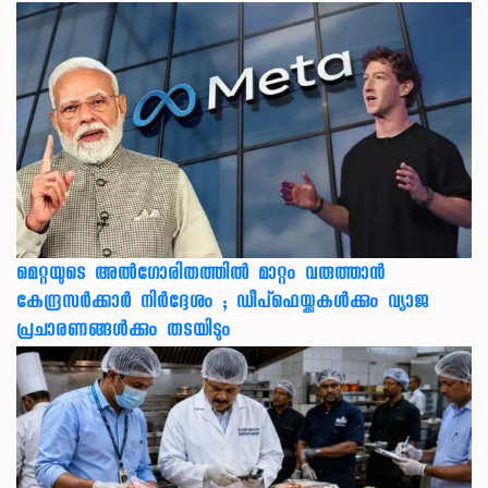
മെറ്റയുടെ അൽഗോരിതത്തിൽ മാറ്റം വരുത്താൻ
കേന്ദ്രസർക്കാർ നിർദ്ദേശം ; ഡീപ്‌ഫെയ്ക്കുകൾക്കും വ്യാജ
പ്രചാരണങ്ങൾക്കും തടയിടും