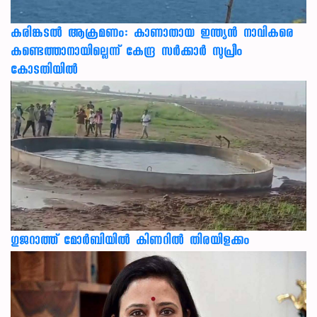
കരിങ്കടൽ ആക്രമണം: കാണാതായ ഇന്ത്യൻ നാവികരെ
കണ്ടെത്താനായില്ലെന്ന് കേന്ദ്ര സർക്കാർ സുപ്രീം
കോടതിയിൽ
ഗുജറാത്ത് മോർബിയിൽ കിണറിൽ തിരയിളക്കം