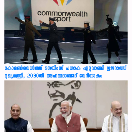
കോമൺവെൽത്ത് ഗെയിംസ് പതാക ഏറ്റുവാങ്ങി ഗുജറാത്ത്
മുഖ്യമന്ത്രി; 2030ൽ അഹമ്മദാബാദ് വേദിയാകും