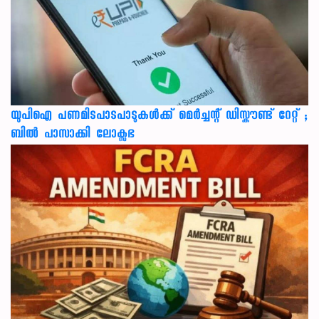
യുപിഐ പണമിടപാടപാടുകൾക്ക് മെർച്ചന്റ് ഡിസ്കൗണ്ട് റേറ്റ് ;
ബിൽ പാസാക്കി ലോക്സഭ