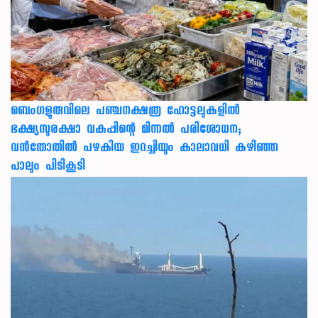
ബെംഗളൂരുവിലെ പഞ്ചനക്ഷത്ര ഹോട്ടലുകളിൽ
ഭക്ഷ്യസുരക്ഷാ വകുപ്പിന്റെ മിന്നൽ പരിശോധന;
വൻതോതിൽ പഴകിയ ഇറച്ചിയും കാലാവധി കഴിഞ്ഞ
പാലും പിടികൂടി