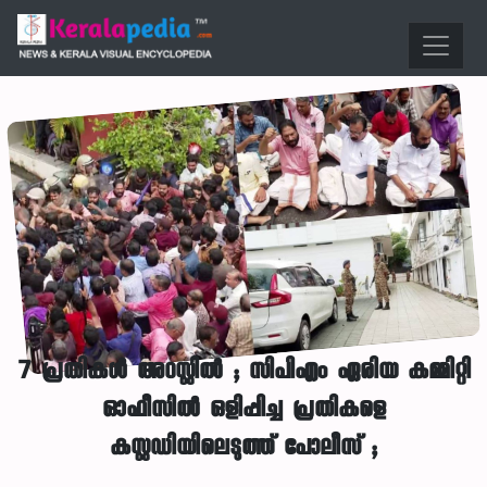
7 പ്രതികൾ അറസ്റ്റിൽ ; സിപിഎം ഏരിയ കമ്മിറ്റി
ഓഫീസിൽ ഒളിപ്പിച്ച പ്രതികളെ
കസ്റ്റഡിയിലെടുത്ത് പോലീസ് ;