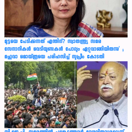
മുട്ടയെ പേടിക്കുന്നത് എന്തിന്? സ്വാതന്ത്ര്യ സമര
സേനാനികൾ വെടിയുണ്ടകൾ പോലും ഏറ്റുവാങ്ങിയിരുന്നു' ;
മഹുവാ മൊയ്ത്രയെ പരിഹസിച്ച് സുപ്രീം കോടതി