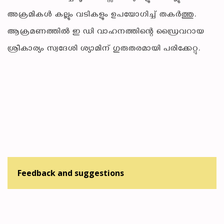
അക്രമികൾ കല്ലും വടികളും ഉപയോഗിച്ച് തകർത്തു.
ആക്രമണത്തിൽ ഇ ഡി വാഹനത്തിന്റെ ഡ്രൈവറായ
ശ്രീകാര്യം സ്വദേശി ശ്യാമിന് ഗുരുതരമായി പരിക്കേറ്റു.
Feedback and suggestions