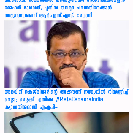
സി.ജെ.പി. സമരത്തിൽ പങ്കെടുത്തവർ ദേശവിരുദ്ധരല്ലെന്ന്
മോഹൻ ഭാഗവത്; പുതിയ തലമുറ പഴയതിനേക്കാൾ
സത്യസന്ധരെന്ന് ആർ.എസ്.എസ്. മേധാവി
അരവിന്ദ് കെജ്‌രിവാളിന്റെ അക്കൗണ്ട് ഇന്ത്യയിൽ നിയന്ത്രിച്ച്
മെറ്റാ; മെറ്റക്ക് എതിരെ #MetaCensorsIndia
ക്യാമ്പയിനുമായി എഎപി…