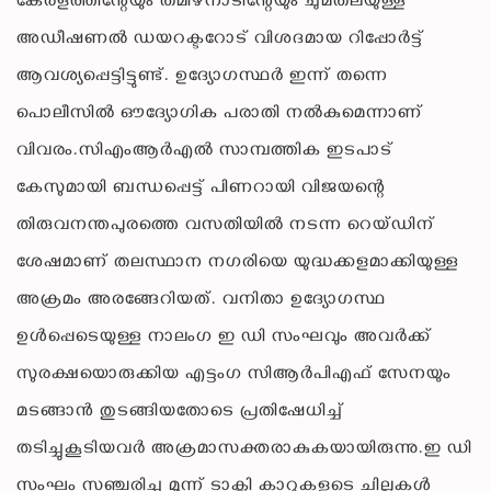
കേരളത്തിന്റേയും തമിഴ്നാടിന്റേയും ചുമതലയുള്ള
അഡീഷണൽ ഡയറക്ടറോട് വിശദമായ റിപ്പോർട്ട്
ആവശ്യപ്പെട്ടിട്ടുണ്ട്. ഉദ്യോഗസ്ഥർ ഇന്ന് തന്നെ
പൊലീസിൽ ഔദ്യോഗിക പരാതി നൽകുമെന്നാണ്
വിവരം.സിഎംആർഎൽ സാമ്പത്തിക ഇടപാട്
കേസുമായി ബന്ധപ്പെട്ട് പിണറായി വിജയന്റെ
തിരുവനന്തപുരത്തെ വസതിയിൽ നടന്ന റെയ്ഡിന്
ശേഷമാണ് തലസ്ഥാന നഗരിയെ യുദ്ധക്കളമാക്കിയുള്ള
അക്രമം അരങ്ങേറിയത്. വനിതാ ഉദ്യോഗസ്ഥ
ഉൾപ്പെടെയുള്ള നാലംഗ ഇ ഡി സംഘവും അവർക്ക്
സുരക്ഷയൊരുക്കിയ എട്ടംഗ സിആർപിഎഫ് സേനയും
മടങ്ങാൻ തുടങ്ങിയതോടെ പ്രതിഷേധിച്ച്
തടിച്ചുകൂടിയവർ അക്രമാസക്തരാകുകയായിരുന്നു.​ഇ ഡി
സംഘം സഞ്ചരിച്ച മൂന്ന് ടാക്സി കാറുകളുടെ ചില്ലുകൾ