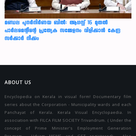
മണ്ഡല പുനർനിർണയ ബിൽ: ആഗസ്റ്റ് 16 മുതൽ
പാർലമെന്റിന്റെ പ്രത്യേക സമ്മേളനം വിളിക്കാൻ കേന്ദ്ര
സർക്കാർ നീക്കം
ABOUT US
Encyclopedia on Kerala in visual form! Documentary film
series about the Corporation - Municipality wards and each
Panchayat of Kerala. Kerala Visual Encyclopaedia. In
association with FILCA FILM SOCIETY Trivandrum. ( Under the
concept of Prime Minister's Employment Generation
Program . Udyam MSME and GST registered) . Also