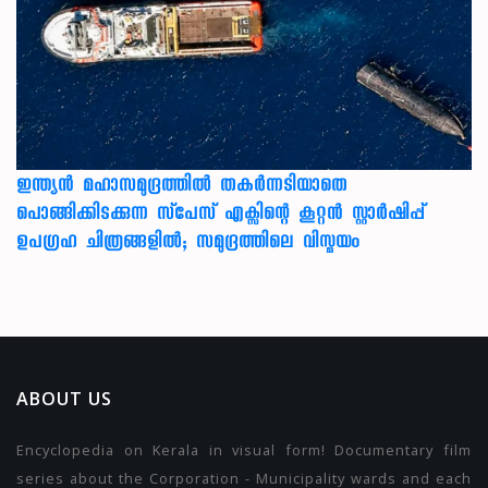
ഇന്ത്യൻ മഹാസമുദ്രത്തിൽ തകർന്നടിയാതെ
പൊങ്ങിക്കിടക്കുന്ന സ്‌പേസ് എക്സിന്റെ കൂറ്റൻ സ്റ്റാർഷിപ്പ്
ഉപഗ്രഹ ചിത്രങ്ങളിൽ; സമുദ്രത്തിലെ വിസ്മയം
ABOUT US
Encyclopedia on Kerala in visual form! Documentary film
series about the Corporation - Municipality wards and each