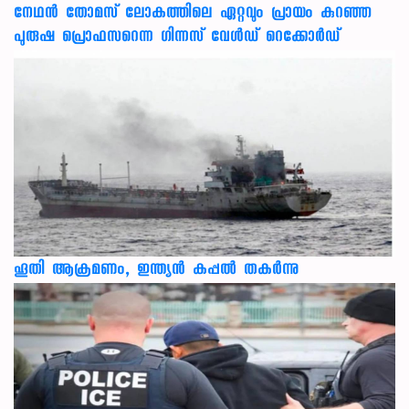
നേഥന്‍ തോമസ് ലോകത്തിലെ ഏറ്റവും പ്രായം കുറഞ്ഞ
പുരുഷ പ്രൊഫസറെന്ന ഗിന്നസ് വേള്‍ഡ് റെക്കോര്‍ഡ്
ഹൂതി ആക്രമണം, ഇന്ത്യൻ കപ്പൽ തകർന്നു