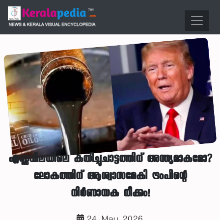
എണ്ണവിലയിലെ കുതിച്ചുചാട്ടത്തിന് അന്ത്യമാകുമോ?
ലോകത്തിന് ആശ്വാസമേകി ട്രംപിന്റെ
നിർണായക നീക്കം!