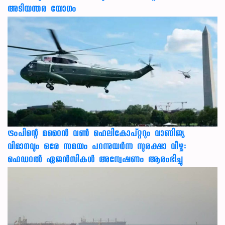
അടിയന്തര യോഗം
ട്രംപിന്റെ മറൈന്‍ വണ്‍ ഹെലികോപ്റ്ററും വാണിജ്യ
വിമാനവും ഒരേ സമയം പറന്നുയര്‍ന്ന സുരക്ഷാ വീഴ്ച:
ഫെഡറല്‍ ഏജന്‍സികള്‍ അന്വേഷണം ആരംഭിച്ചു