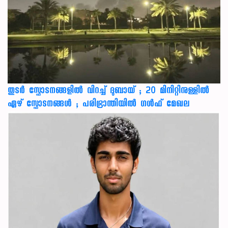
തുടർ സ്ഫോടനങ്ങളിൽ വിറച്ച് ദുബായ് ; 20 മിനിറ്റിനുള്ളിൽ
ഏഴ് സ്ഫോടനങ്ങൾ ; പരിഭ്രാന്തിയിൽ ഗൾഫ് മേഖല