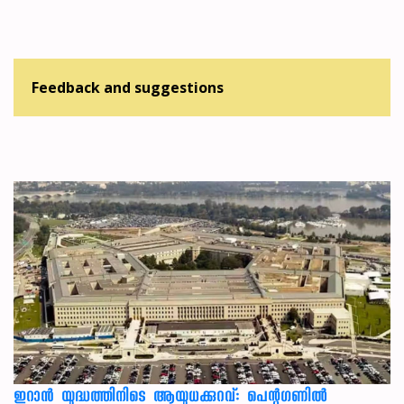
Feedback and suggestions
ഇറാന്‍ യുദ്ധത്തിനിടെ ആയുധക്കുറവ്: പെന്റഗണില്‍