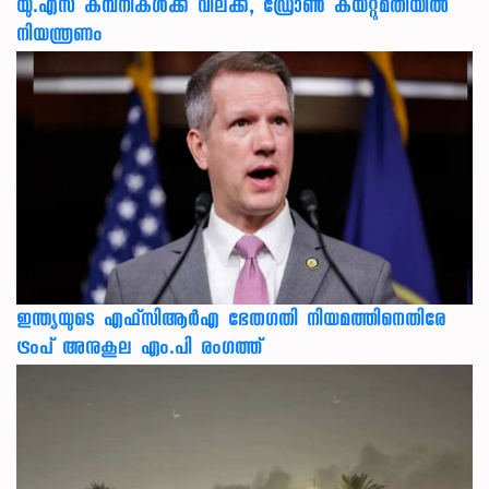
യു.എസ് കമ്പനികൾക്ക് വിലക്ക്, ഡ്രോൺ കയറ്റുമതിയിൽ
നിയന്ത്രണം
ഇന്ത്യയുടെ എഫ്‌സിആര്‍എ ഭേതഗതി നിയമത്തിനെതിരേ
ട്രംപ് അനുകൂല എം.പി രംഗത്ത്