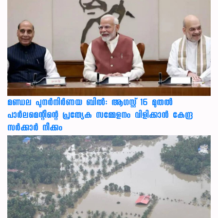
മണ്ഡല പുനർനിർണയ ബിൽ: ആഗസ്റ്റ് 16 മുതൽ
പാർലമെന്റിന്റെ പ്രത്യേക സമ്മേളനം വിളിക്കാൻ കേന്ദ്ര
സർക്കാർ നീക്കം