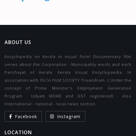
ABOUT US
Encyclopedia on Kerala in visual form! Documentary film
series about the Corporation - Municipality wards and each
Panchayat of Kerala. Kerala Visual Encyclopaedia. In
association with FILCA FILM SOCIETY Trivandrum. ( Under the
concept of Prime Minister's Employment Generation
Program . Udyam MSME and GST registered) . Also
international - national - local news section.
Facebook
Instagram
LOCATION