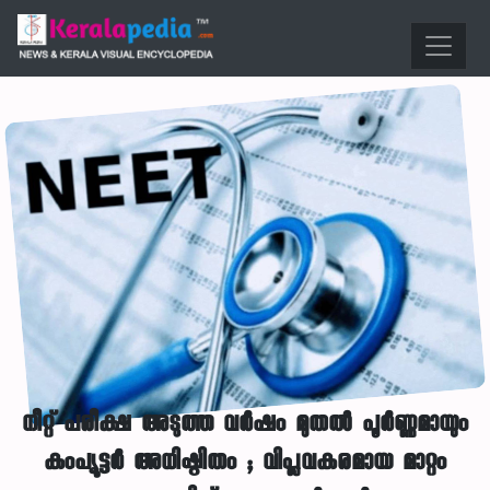
നീറ്റ് പരീക്ഷ അടുത്ത വർഷം മുതൽ പൂർണ്ണമായും
കംപ്യൂട്ടർ അധിഷ്ഠിതം ; വിപ്ലവകരമായ മാറ്റം