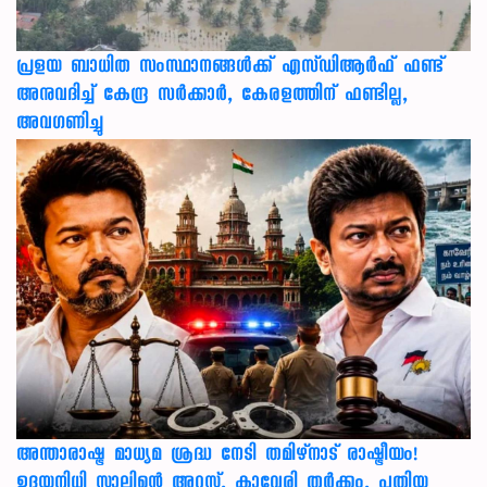
പ്രളയ ബാധിത സംസ്ഥാനങ്ങൾക്ക് എസ്ഡിആർഫ് ഫണ്ട്
അനുവദിച്ച് കേന്ദ്ര സര്‍ക്കാര്‍, കേരളത്തിന് ഫണ്ടില്ല,
അവഗണിച്ചു
അന്താരാഷ്ട്ര മാധ്യമ ശ്രദ്ധ നേടി തമിഴ്‌നാട് രാഷ്ട്രീയം!
ഉദയനിധി സ്റ്റാലിന്റെ അറസ്റ്റ്, കാവേരി തർക്കം, പുതിയ