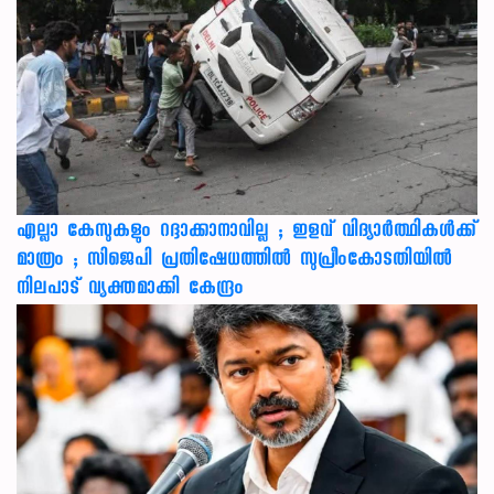
എല്ലാ കേസുകളും റദ്ദാക്കാനാവില്ല ; ഇളവ് വിദ്യാർത്ഥികൾക്ക്
മാത്രം ; സിജെപി പ്രതിഷേധത്തിൽ സുപ്രീംകോടതിയിൽ
നിലപാട് വ്യക്തമാക്കി കേന്ദ്രം