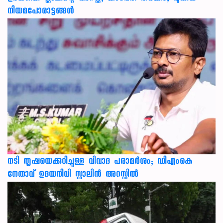
നിയമപോരാട്ടങ്ങൾ
നടി തൃഷയെക്കുറിച്ചുള്ള വിവാദ പരാമർശം; ഡിഎംകെ
നേതാവ് ഉദയനിധി സ്റ്റാലിൻ അറസ്റ്റിൽ