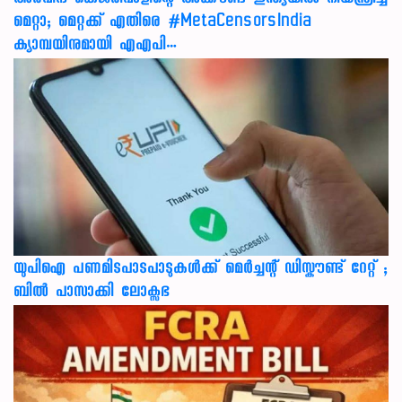
അരവിന്ദ് കെജ്‌രിവാളിന്റെ അക്കൗണ്ട് ഇന്ത്യയിൽ നിയന്ത്രിച്ച്
മെറ്റാ; മെറ്റക്ക് എതിരെ #MetaCensorsIndia
ക്യാമ്പയിനുമായി എഎപി…
യുപിഐ പണമിടപാടപാടുകൾക്ക് മെർച്ചന്റ് ഡിസ്കൗണ്ട് റേറ്റ് ;
ബിൽ പാസാക്കി ലോക്സഭ