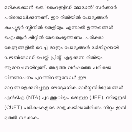
മറികടക്കാൻ ഒരു 'ഹൈബ്രിഡ് മോഡൽ' സർക്കാർ
പരിശോധിക്കുന്നുണ്ട്. ​ഈ രീതിയിൽ ചോദ്യങ്ങൾ
കംപ്യൂട്ടർ സ്ക്രീനിൽ തെളിയും, എന്നാൽ ഉത്തരങ്ങൾ
ഒഎംആർ ഷീറ്റിൽ രേഖപ്പെടുത്തണം. പരീക്ഷാ
കേന്ദ്രങ്ങളിൽ വെച്ച് മാത്രം ചോദ്യങ്ങൾ ഡിജിറ്റലായി
ഡൗൺലോഡ് ചെയ്ത് പ്രിന്റ് എടുക്കുന്ന രീതിയും
ആലോചനയിലുണ്ട്. അടുത്ത വർഷത്തെ പരീക്ഷാ
വിജ്ഞാപനം പുറത്തിറങ്ങുമ്പോൾ ഈ
മാറ്റങ്ങളെക്കുറിച്ചുള്ള ഔദ്യോഗിക മാർഗ്ഗനിർദ്ദേശങ്ങൾ
എൻടിഎ (NTA) പുറത്തുവിടും. ജെഇഇ (JEE), സിയുഇടി
(CUET) പരീക്ഷകളുടെ മാതൃകയിലായിരിക്കും നീറ്റും ഇനി
മുതൽ നടക്കുക.