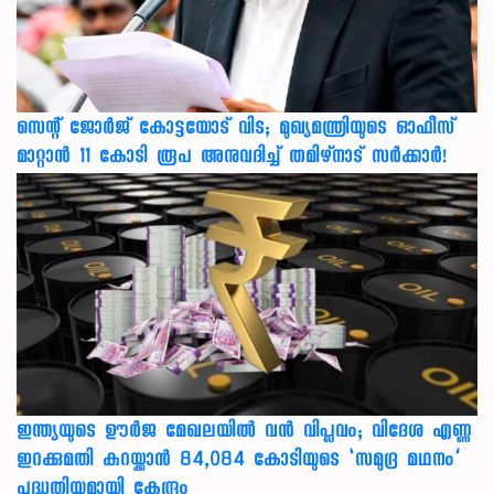
സെന്റ് ജോർജ് കോട്ടയോട് വിട; മുഖ്യമന്ത്രിയുടെ ഓഫീസ്
മാറ്റാൻ 11 കോടി രൂപ അനുവദിച്ച് തമിഴ്നാട് സർക്കാർ!
ഇന്ത്യയുടെ ഊർജ മേഖലയിൽ വൻ വിപ്ലവം; വിദേശ എണ്ണ
ഇറക്കുമതി കുറയ്ക്കാൻ 84,084 കോടിയുടെ ‘സമുദ്ര മഥനം’
പദ്ധതിയുമായി കേന്ദ്രം