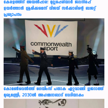
കേരളത്തിന് അ‌യൽപ്പാര! മുല്ലപ്പെരിയാർ ജലനിരപ്പ്
ഉയർത്താൻ ശ്രമിക്കുമെന്ന് വിജയ് സർക്കാരിന്റെ ബജറ്റ്
പ്രഖ്യാപനം
കോമൺവെൽത്ത് ഗെയിംസ് പതാക ഏറ്റുവാങ്ങി ഗുജറാത്ത്
മുഖ്യമന്ത്രി; 2030ൽ അഹമ്മദാബാദ് വേദിയാകും