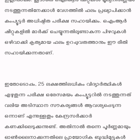
ഇല്ലാതാകും. കൂടാതെ ഒഎംആർ ഷീറ്റുകൾ മൂല്യനിർണ്ണയം
നടത്തുന്നതിനേക്കാൾ വേഗത്തിൽ ഫലം പ്രഖ്യാപിക്കാൻ
കംപ്യൂട്ടർ അധിഷ്ഠിത പരീക്ഷ സഹായിക്കും. ഒഎംആർ
ഷീറ്റുകളിൽ മാർക്ക് ചെയ്യുന്നതിലുണ്ടാകുന്ന പിഴവുകൾ
ഒഴിവാക്കി കൃത്യമായ ഫലം ഉറപ്പുവരുത്താനും ഈ രീതി
സഹായിക്കുന്നതാണ്.
ഇതോടൊപ്പം, 25 ലക്ഷത്തിലധികം വിദ്യാർത്ഥികൾ
എഴുതുന്ന പരീക്ഷ ഒരേസമയം കംപ്യൂട്ടറിൽ നടത്തുന്നത്
വലിയ അടിസ്ഥാന സൗകര്യങ്ങൾ ആവശ്യപ്പെടുന്ന
ഒന്നാണ് എന്നുള്ളതും കേന്ദ്രസർക്കാർ
കണക്കിലെടുക്കുന്നുണ്ട്. അതിനാൽ തന്നെ പൂർണ്ണമായും
ഓൺലൈനാക്കുന്നതിലെ പ്രായോഗിക ബുദ്ധിമുട്ടുകൾ