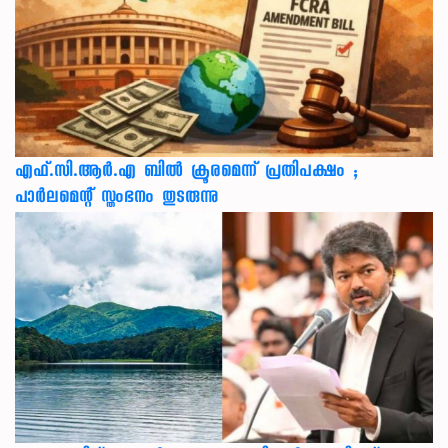
എഫ്.സി.ആർ.എ ബിൽ ക്രൂരമെന്ന് പ്രതിപക്ഷം ;
പാർലമെന്റ് സ്തംഭനം തുടരുന്നു