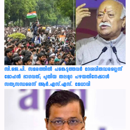
സി.ജെ.പി. സമരത്തിൽ പങ്കെടുത്തവർ ദേശവിരുദ്ധരല്ലെന്ന്
മോഹൻ ഭാഗവത്; പുതിയ തലമുറ പഴയതിനേക്കാൾ
സത്യസന്ധരെന്ന് ആർ.എസ്.എസ്. മേധാവി