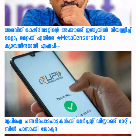
അരവിന്ദ് കെജ്‌രിവാളിന്റെ അക്കൗണ്ട് ഇന്ത്യയിൽ നിയന്ത്രിച്ച്
മെറ്റാ; മെറ്റക്ക് എതിരെ #MetaCensorsIndia
ക്യാമ്പയിനുമായി എഎപി…
യുപിഐ പണമിടപാടപാടുകൾക്ക് മെർച്ചന്റ് ഡിസ്കൗണ്ട് റേറ്റ് ;
ബിൽ പാസാക്കി ലോക്സഭ