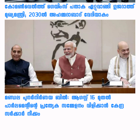
കോമൺവെൽത്ത് ഗെയിംസ് പതാക ഏറ്റുവാങ്ങി ഗുജറാത്ത്
മുഖ്യമന്ത്രി; 2030ൽ അഹമ്മദാബാദ് വേദിയാകും
മണ്ഡല പുനർനിർണയ ബിൽ: ആഗസ്റ്റ് 16 മുതൽ
പാർലമെന്റിന്റെ പ്രത്യേക സമ്മേളനം വിളിക്കാൻ കേന്ദ്ര
സർക്കാർ നീക്കം