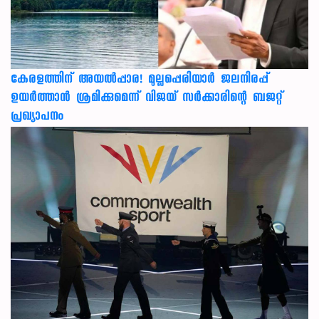
കേരളത്തിന് അ‌യൽപ്പാര! മുല്ലപ്പെരിയാർ ജലനിരപ്പ്
ഉയർത്താൻ ശ്രമിക്കുമെന്ന് വിജയ് സർക്കാരിന്റെ ബജറ്റ്
പ്രഖ്യാപനം