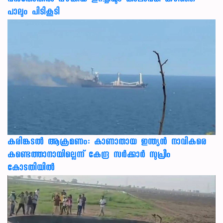
വൻതോതിൽ പഴകിയ ഇറച്ചിയും കാലാവധി കഴിഞ്ഞ
പാലും പിടികൂടി
കരിങ്കടൽ ആക്രമണം: കാണാതായ ഇന്ത്യൻ നാവികരെ
കണ്ടെത്താനായില്ലെന്ന് കേന്ദ്ര സർക്കാർ സുപ്രീം
കോടതിയിൽ