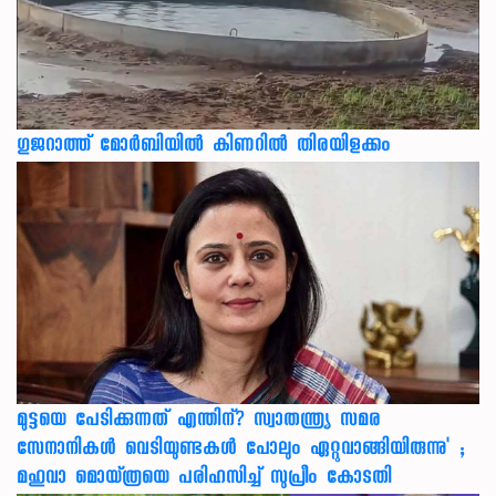
ഗുജറാത്ത് മോർബിയിൽ കിണറിൽ തിരയിളക്കം
മുട്ടയെ പേടിക്കുന്നത് എന്തിന്? സ്വാതന്ത്ര്യ സമര
സേനാനികൾ വെടിയുണ്ടകൾ പോലും ഏറ്റുവാങ്ങിയിരുന്നു' ;
മഹുവാ മൊയ്ത്രയെ പരിഹസിച്ച് സുപ്രീം കോടതി