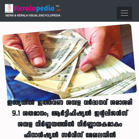
ഇന്ത്യയിൽ ഇത്തവണ ശമ്പള വർദ്ധനവ് ശരാശരി
9.1 ശതമാനം; ആർട്ടിഫിഷ്യൽ ഇന്റലിജൻസ്
ശമ്പള നിർണ്ണയത്തിൽ നിർണ്ണായകമാകും
ഫിനാൻഷ്യൽ സർവീസ് മേഖലയിൽ