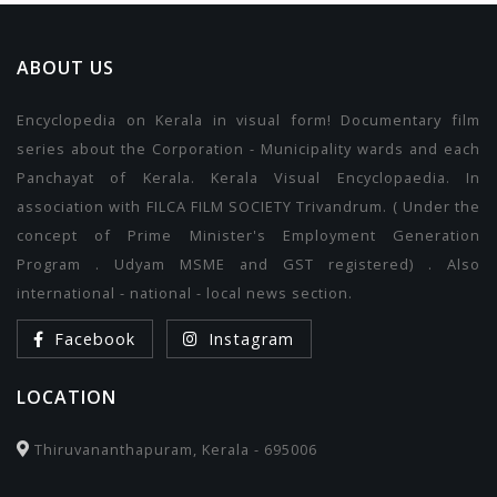
ABOUT US
Encyclopedia on Kerala in visual form! Documentary film
series about the Corporation - Municipality wards and each
Panchayat of Kerala. Kerala Visual Encyclopaedia. In
association with FILCA FILM SOCIETY Trivandrum. ( Under the
concept of Prime Minister's Employment Generation
Program . Udyam MSME and GST registered) . Also
international - national - local news section.
Facebook
Instagram
LOCATION
Thiruvananthapuram, Kerala - 695006