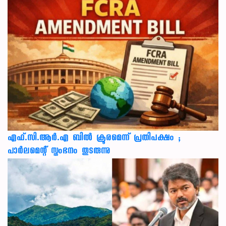
എഫ്.സി.ആർ.എ ബിൽ ക്രൂരമെന്ന് പ്രതിപക്ഷം ;
പാർലമെന്റ് സ്തംഭനം തുടരുന്നു