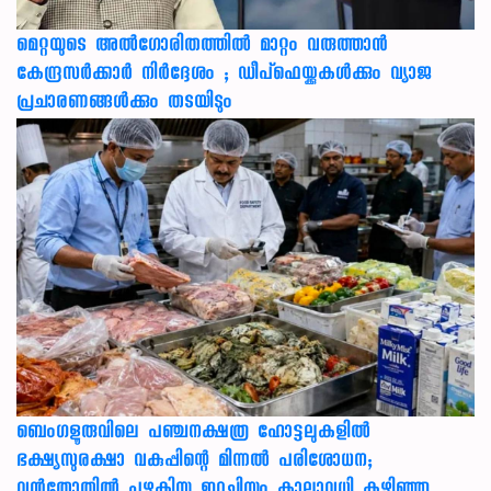
മെറ്റയുടെ അൽഗോരിതത്തിൽ മാറ്റം വരുത്താൻ
കേന്ദ്രസർക്കാർ നിർദ്ദേശം ; ഡീപ്‌ഫെയ്ക്കുകൾക്കും വ്യാജ
പ്രചാരണങ്ങൾക്കും തടയിടും
ബെംഗളൂരുവിലെ പഞ്ചനക്ഷത്ര ഹോട്ടലുകളിൽ
ഭക്ഷ്യസുരക്ഷാ വകുപ്പിന്റെ മിന്നൽ പരിശോധന;