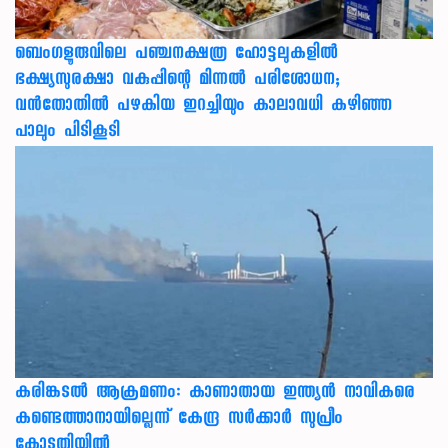
ബെംഗളൂരുവിലെ പഞ്ചനക്ഷത്ര ഹോട്ടലുകളിൽ
ഭക്ഷ്യസുരക്ഷാ വകുപ്പിന്റെ മിന്നൽ പരിശോധന;
വൻതോതിൽ പഴകിയ ഇറച്ചിയും കാലാവധി കഴിഞ്ഞ
പാലും പിടികൂടി
കരിങ്കടൽ ആക്രമണം: കാണാതായ ഇന്ത്യൻ നാവികരെ
കണ്ടെത്താനായില്ലെന്ന് കേന്ദ്ര സർക്കാർ സുപ്രീം
കോടതിയിൽ