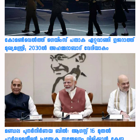
കോമൺവെൽത്ത് ഗെയിംസ് പതാക ഏറ്റുവാങ്ങി ഗുജറാത്ത്
മുഖ്യമന്ത്രി; 2030ൽ അഹമ്മദാബാദ് വേദിയാകും
മണ്ഡല പുനർനിർണയ ബിൽ: ആഗസ്റ്റ് 16 മുതൽ
പാർലമെന്റിന്റെ പ്രത്യേക സമ്മേളനം വിളിക്കാൻ കേന്ദ്ര