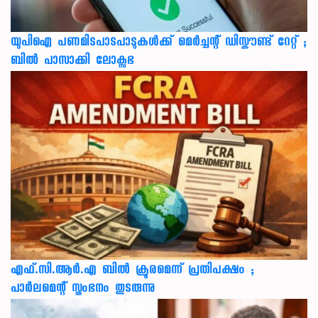
യുപിഐ പണമിടപാടപാടുകൾക്ക് മെർച്ചന്റ് ഡിസ്കൗണ്ട് റേറ്റ് ;
ബിൽ പാസാക്കി ലോക്സഭ
എഫ്.സി.ആർ.എ ബിൽ ക്രൂരമെന്ന് പ്രതിപക്ഷം ;
പാർലമെന്റ് സ്തംഭനം തുടരുന്നു