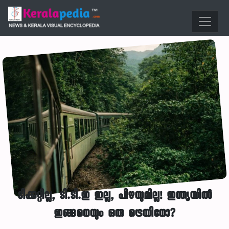
ടിക്കറ്റില്ല, ടി.ടി.ഇ ഇല്ല, പിഴയുമില്ല! ഇന്ത്യയിൽ
ഇങ്ങനെയും ഒരു ട്രെയിനോ?