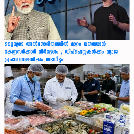
മെറ്റയുടെ അൽഗോരിതത്തിൽ മാറ്റം വരുത്താൻ
കേന്ദ്രസർക്കാർ നിർദ്ദേശം ; ഡീപ്‌ഫെയ്ക്കുകൾക്കും വ്യാജ
പ്രചാരണങ്ങൾക്കും തടയിടും