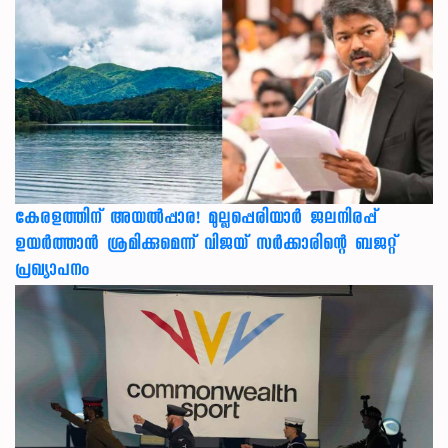
കേരളത്തിന് അ‌യൽപ്പാര! മുല്ലപ്പെരിയാർ ജലനിരപ്പ്
ഉയർത്താൻ ശ്രമിക്കുമെന്ന് വിജയ് സർക്കാരിന്റെ ബജറ്റ്
പ്രഖ്യാപനം