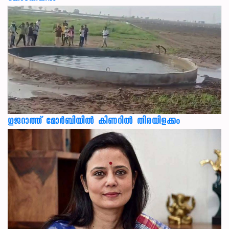
ഗുജറാത്ത് മോർബിയിൽ കിണറിൽ തിരയിളക്കം