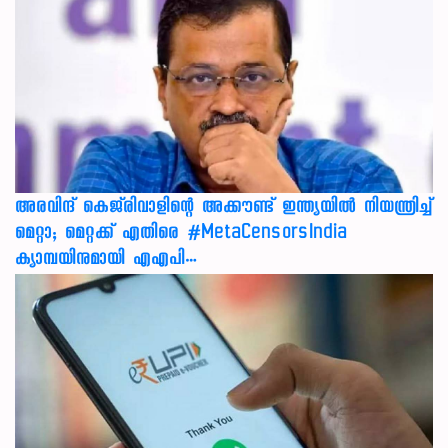
അരവിന്ദ് കെജ്‌രിവാളിന്റെ അക്കൗണ്ട് ഇന്ത്യയിൽ നിയന്ത്രിച്ച്
മെറ്റാ; മെറ്റക്ക് എതിരെ #MetaCensorsIndia
ക്യാമ്പയിനുമായി എഎപി…