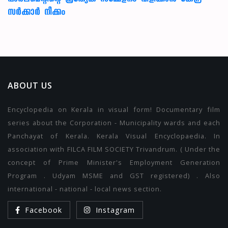
സർക്കാർ നീക്കം
ABOUT US
Encyclopedia on Kerala in visual form! Documentary film
series about the Corporation - Municipality wards and each
Panchayat of Kerala. Kerala Visual Encyclopaedia. In
association with FILCA FILM SOCIETY Trivandrum. ( Under the
concept of Prime Minister's Employment Generation
Program . Udyam MSME and GST registered) . Also
international - national - local news section.
Facebook
Instagram