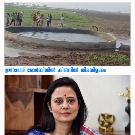
ഗുജറാത്ത് മോർബിയിൽ കിണറിൽ തിരയിളക്കം