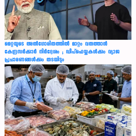
മെറ്റയുടെ അൽഗോരിതത്തിൽ മാറ്റം വരുത്താൻ
കേന്ദ്രസർക്കാർ നിർദ്ദേശം ; ഡീപ്‌ഫെയ്ക്കുകൾക്കും വ്യാജ
പ്രചാരണങ്ങൾക്കും തടയിടും