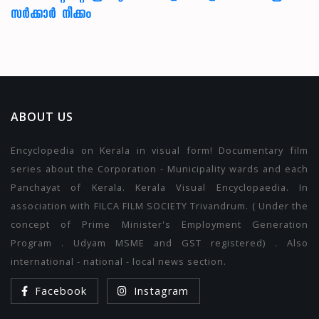
സർക്കാർ നീക്കം
ABOUT US
Encyclopedia on Kerala in visual form! Documentary film
series about the Corporation - Municipality wards and each
Panchayat of Kerala. Kerala Visual Encyclopaedia. In
association with FILCA FILM SOCIETY Trivandrum. ( Under the
concept of Prime Minister's Employment Generation
Program . Udyam MSME and GST registered) . Also
international - national - local news section.
Facebook
Instagram