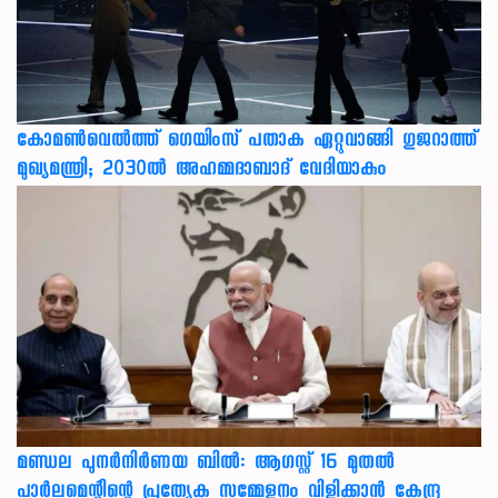
കോമൺവെൽത്ത് ഗെയിംസ് പതാക ഏറ്റുവാങ്ങി ഗുജറാത്ത്
മുഖ്യമന്ത്രി; 2030ൽ അഹമ്മദാബാദ് വേദിയാകും
മണ്ഡല പുനർനിർണയ ബിൽ: ആഗസ്റ്റ് 16 മുതൽ
പാർലമെന്റിന്റെ പ്രത്യേക സമ്മേളനം വിളിക്കാൻ കേന്ദ്ര