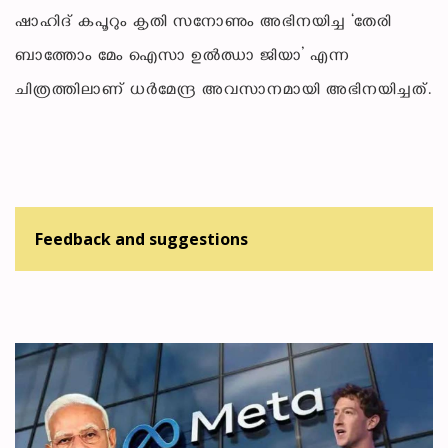
ഷാഹിദ് കപൂറും കൃതി സനോണും അഭിനയിച്ച ‘തേരി
ബാത്തോം മേം ഐസാ ഉല്‍ഝാ ജിയാ’ എന്ന
ചിത്രത്തിലാണ് ധര്‍മേന്ദ്ര അവസാനമായി അഭിനയിച്ചത്.
Feedback and suggestions