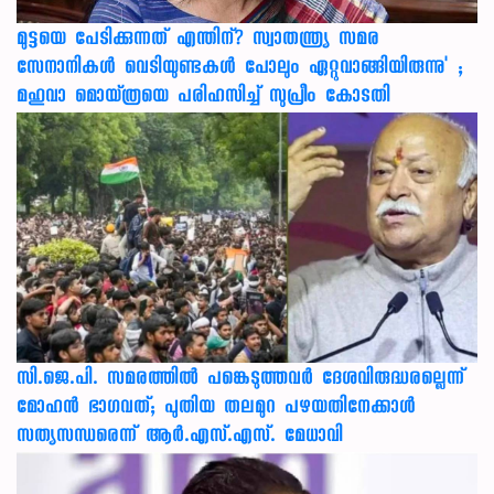
മുട്ടയെ പേടിക്കുന്നത് എന്തിന്? സ്വാതന്ത്ര്യ സമര
സേനാനികൾ വെടിയുണ്ടകൾ പോലും ഏറ്റുവാങ്ങിയിരുന്നു' ;
മഹുവാ മൊയ്ത്രയെ പരിഹസിച്ച് സുപ്രീം കോടതി
സി.ജെ.പി. സമരത്തിൽ പങ്കെടുത്തവർ ദേശവിരുദ്ധരല്ലെന്ന്
മോഹൻ ഭാഗവത്; പുതിയ തലമുറ പഴയതിനേക്കാൾ
സത്യസന്ധരെന്ന് ആർ.എസ്.എസ്. മേധാവി