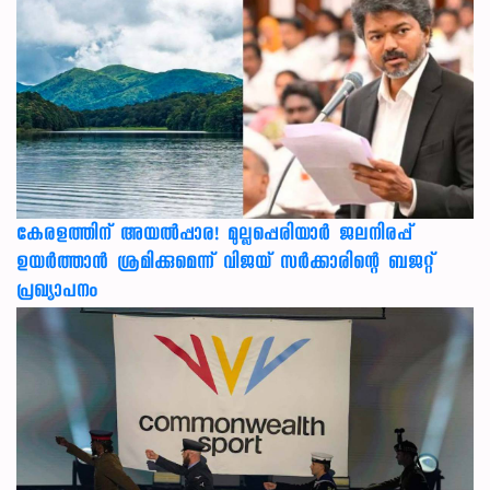
കേരളത്തിന് അ‌യൽപ്പാര! മുല്ലപ്പെരിയാർ ജലനിരപ്പ്
ഉയർത്താൻ ശ്രമിക്കുമെന്ന് വിജയ് സർക്കാരിന്റെ ബജറ്റ്
പ്രഖ്യാപനം