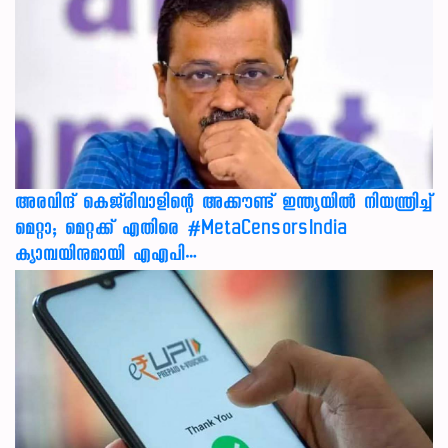
അരവിന്ദ് കെജ്‌രിവാളിന്റെ അക്കൗണ്ട് ഇന്ത്യയിൽ നിയന്ത്രിച്ച്
മെറ്റാ; മെറ്റക്ക് എതിരെ #MetaCensorsIndia
ക്യാമ്പയിനുമായി എഎപി…