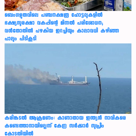
ബെംഗളൂരുവിലെ പഞ്ചനക്ഷത്ര ഹോട്ടലുകളിൽ
ഭക്ഷ്യസുരക്ഷാ വകുപ്പിന്റെ മിന്നൽ പരിശോധന;
വൻതോതിൽ പഴകിയ ഇറച്ചിയും കാലാവധി കഴിഞ്ഞ
പാലും പിടികൂടി
കരിങ്കടൽ ആക്രമണം: കാണാതായ ഇന്ത്യൻ നാവികരെ
കണ്ടെത്താനായില്ലെന്ന് കേന്ദ്ര സർക്കാർ സുപ്രീം
കോടതിയിൽ