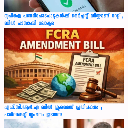
യുപിഐ പണമിടപാടപാടുകൾക്ക് മെർച്ചന്റ് ഡിസ്കൗണ്ട് റേറ്റ് ;
ബിൽ പാസാക്കി ലോക്സഭ
എഫ്.സി.ആർ.എ ബിൽ ക്രൂരമെന്ന് പ്രതിപക്ഷം ;
പാർലമെന്റ് സ്തംഭനം തുടരുന്നു