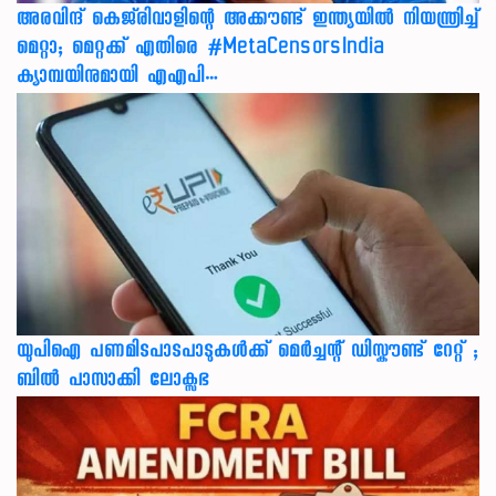
അരവിന്ദ് കെജ്‌രിവാളിന്റെ അക്കൗണ്ട് ഇന്ത്യയിൽ നിയന്ത്രിച്ച്
മെറ്റാ; മെറ്റക്ക് എതിരെ #MetaCensorsIndia
ക്യാമ്പയിനുമായി എഎപി…
യുപിഐ പണമിടപാടപാടുകൾക്ക് മെർച്ചന്റ് ഡിസ്കൗണ്ട് റേറ്റ് ;
ബിൽ പാസാക്കി ലോക്സഭ