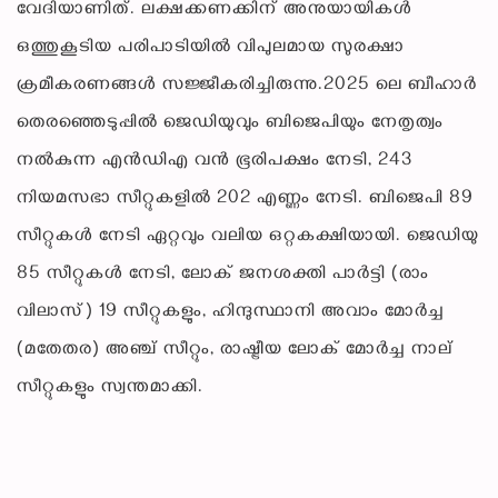
വേദിയാണിത്. ലക്ഷക്കണക്കിന് അനുയായികൾ
ഒത്തുകൂടിയ പരിപാടിയിൽ വിപുലമായ സുരക്ഷാ
ക്രമീകരണങ്ങൾ സജ്ജീകരിച്ചിരുന്നു.2025 ലെ ബീഹാർ
തെരഞ്ഞെടുപ്പിൽ ജെഡിയുവും ബിജെപിയും നേതൃത്വം
നൽകുന്ന എൻഡിഎ വൻ ഭൂരിപക്ഷം നേടി, 243
നിയമസഭാ സീറ്റുകളിൽ 202 എണ്ണം നേടി. ബിജെപി 89
സീറ്റുകൾ നേടി ഏറ്റവും വലിയ ഒറ്റകക്ഷിയായി. ജെഡിയു
85 സീറ്റുകൾ നേടി, ലോക് ജനശക്തി പാർട്ടി (രാം
വിലാസ്) 19 സീറ്റുകളും, ഹിന്ദുസ്ഥാനി അവാം മോർച്ച
(മതേതര) അഞ്ച് സീറ്റും, രാഷ്ട്രീയ ലോക് മോർച്ച നാല്
സീറ്റുകളും സ്വന്തമാക്കി.