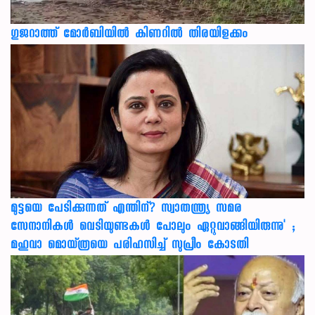
ഗുജറാത്ത് മോർബിയിൽ കിണറിൽ തിരയിളക്കം
മുട്ടയെ പേടിക്കുന്നത് എന്തിന്? സ്വാതന്ത്ര്യ സമര
സേനാനികൾ വെടിയുണ്ടകൾ പോലും ഏറ്റുവാങ്ങിയിരുന്നു' ;
മഹുവാ മൊയ്ത്രയെ പരിഹസിച്ച് സുപ്രീം കോടതി