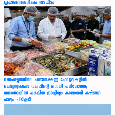
പ്രചാരണങ്ങൾക്കും തടയിടും
ബെംഗളൂരുവിലെ പഞ്ചനക്ഷത്ര ഹോട്ടലുകളിൽ
ഭക്ഷ്യസുരക്ഷാ വകുപ്പിന്റെ മിന്നൽ പരിശോധന;
വൻതോതിൽ പഴകിയ ഇറച്ചിയും കാലാവധി കഴിഞ്ഞ
പാലും പിടികൂടി