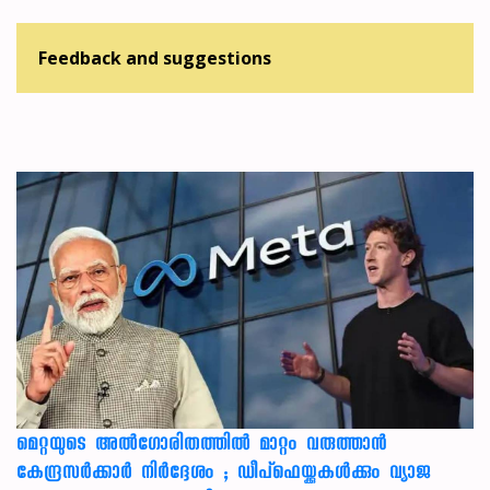
Feedback and suggestions
മെറ്റയുടെ അൽഗോരിതത്തിൽ മാറ്റം വരുത്താൻ
കേന്ദ്രസർക്കാർ നിർദ്ദേശം ; ഡീപ്‌ഫെയ്ക്കുകൾക്കും വ്യാജ