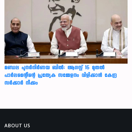
മണ്ഡല പുനർനിർണയ ബിൽ: ആഗസ്റ്റ് 16 മുതൽ
പാർലമെന്റിന്റെ പ്രത്യേക സമ്മേളനം വിളിക്കാൻ കേന്ദ്ര
സർക്കാർ നീക്കം
ABOUT US