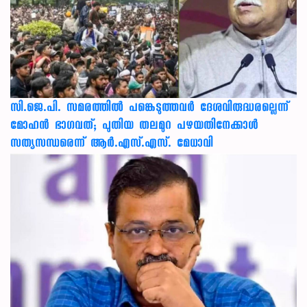
സി.ജെ.പി. സമരത്തിൽ പങ്കെടുത്തവർ ദേശവിരുദ്ധരല്ലെന്ന്
മോഹൻ ഭാഗവത്; പുതിയ തലമുറ പഴയതിനേക്കാൾ
സത്യസന്ധരെന്ന് ആർ.എസ്.എസ്. മേധാവി