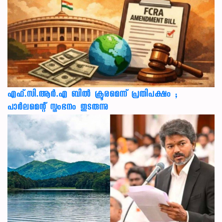
എഫ്.സി.ആർ.എ ബിൽ ക്രൂരമെന്ന് പ്രതിപക്ഷം ;
പാർലമെന്റ് സ്തംഭനം തുടരുന്നു