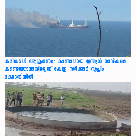
കരിങ്കടൽ ആക്രമണം: കാണാതായ ഇന്ത്യൻ നാവികരെ
കണ്ടെത്താനായില്ലെന്ന് കേന്ദ്ര സർക്കാർ സുപ്രീം
കോടതിയിൽ