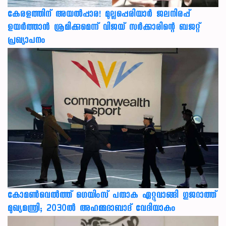
കേരളത്തിന് അ‌യൽപ്പാര! മുല്ലപ്പെരിയാർ ജലനിരപ്പ്
ഉയർത്താൻ ശ്രമിക്കുമെന്ന് വിജയ് സർക്കാരിന്റെ ബജറ്റ്
പ്രഖ്യാപനം
കോമൺവെൽത്ത് ഗെയിംസ് പതാക ഏറ്റുവാങ്ങി ഗുജറാത്ത്
മുഖ്യമന്ത്രി; 2030ൽ അഹമ്മദാബാദ് വേദിയാകും