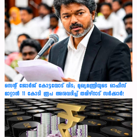
സെന്റ് ജോർജ് കോട്ടയോട് വിട; മുഖ്യമന്ത്രിയുടെ ഓഫീസ്
മാറ്റാൻ 11 കോടി രൂപ അനുവദിച്ച് തമിഴ്നാട് സർക്കാർ!