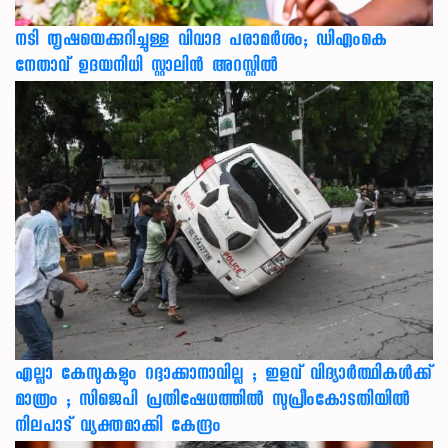
നടി തൃഷയെക്കുറിച്ചുള്ള വിവാദ പരാമർശം; ഡിഎംകെ
നേതാവ് ഉദയനിധി സ്റ്റാലിൻ അറസ്റ്റിൽ
എല്ലാ കേസുകളും റദ്ദാക്കാനാവില്ല ; ഇളവ് വിദ്യാർത്ഥികൾക്ക്
മാത്രം ; സിജെപി പ്രതിഷേധത്തിൽ സുപ്രീംകോടതിയിൽ
നിലപാട് വ്യക്തമാക്കി കേന്ദ്രം