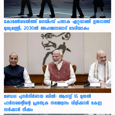
കോമൺവെൽത്ത് ഗെയിംസ് പതാക ഏറ്റുവാങ്ങി ഗുജറാത്ത്
മുഖ്യമന്ത്രി; 2030ൽ അഹമ്മദാബാദ് വേദിയാകും
മണ്ഡല പുനർനിർണയ ബിൽ: ആഗസ്റ്റ് 16 മുതൽ
പാർലമെന്റിന്റെ പ്രത്യേക സമ്മേളനം വിളിക്കാൻ കേന്ദ്ര
സർക്കാർ നീക്കം