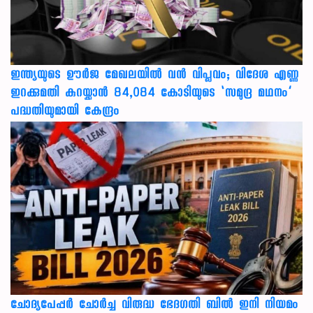
ഇന്ത്യയുടെ ഊർജ മേഖലയിൽ വൻ വിപ്ലവം; വിദേശ എണ്ണ
ഇറക്കുമതി കുറയ്ക്കാൻ 84,084 കോടിയുടെ ‘സമുദ്ര മഥനം’
പദ്ധതിയുമായി കേന്ദ്രം
ചോദ്യപേപ്പർ ചോർച്ച വിരുദ്ധ ഭേദഗതി ബിൽ ഇനി നിയമം