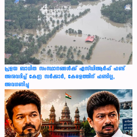
പ്രളയ ബാധിത സംസ്ഥാനങ്ങൾക്ക് എസ്ഡിആർഫ് ഫണ്ട്
അനുവദിച്ച് കേന്ദ്ര സര്‍ക്കാര്‍, കേരളത്തിന് ഫണ്ടില്ല,
അവഗണിച്ചു