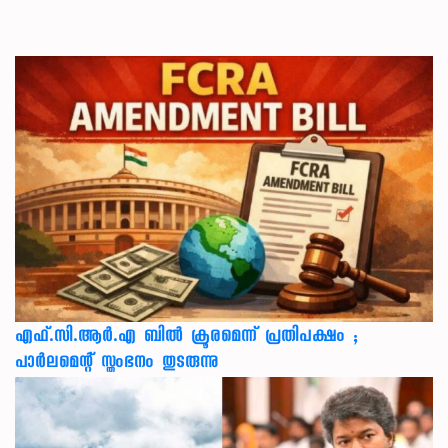
എഫ്.സി.ആർ.എ ബിൽ ക്രൂരമെന്ന് പ്രതിപക്ഷം ;
പാർലമെന്റ് സ്തംഭനം തുടരുന്നു