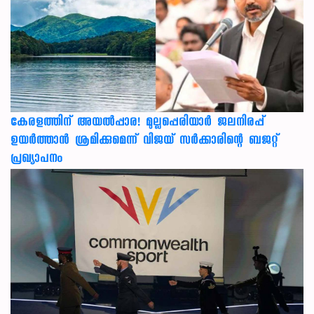
കേരളത്തിന് അ‌യൽപ്പാര! മുല്ലപ്പെരിയാർ ജലനിരപ്പ്
ഉയർത്താൻ ശ്രമിക്കുമെന്ന് വിജയ് സർക്കാരിന്റെ ബജറ്റ്
പ്രഖ്യാപനം