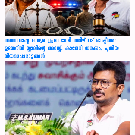
അന്താരാഷ്ട്ര മാധ്യമ ശ്രദ്ധ നേടി തമിഴ്‌നാട് രാഷ്ട്രീയം!
ഉദയനിധി സ്റ്റാലിന്റെ അറസ്റ്റ്, കാവേരി തർക്കം, പുതിയ
നിയമപോരാട്ടങ്ങൾ