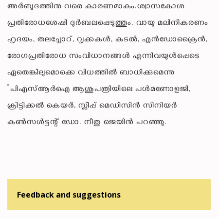
അര്‍ബുദത്തിനു വരെ കാരണമാകും.ശ്വാസകോശ
പ്രതിരോധശേഷി ദുര്‍ബലപ്പെടുത്തും. വായു മലിനീകരണം
ഹൃദയം, തലച്ചോറ്, വൃക്കകള്‍, കുടല്‍, എന്‍ഡോക്രൈന്‍,
രോഗപ്രതിരോധ സംവിധാനങ്ങള്‍ എന്നിവയുള്‍പ്പെടെ
ഏതെങ്കിലുമൊക്കെ വിധത്തില്‍ ബാധിക്കുമെന്നു
”പിഎസ്ആര്‍ഐ ആശുപത്രിയിലെ പള്‍മണോളജി,
ക്രിട്ടിക്കല്‍ കെയര്‍, സ്ലീപ്പ് മെഡിസിന്‍ സീനിയര്‍
കണ്‍സള്‍ട്ടന്റ് ഡോ. നീതു ജെയിന്‍ പറഞ്ഞു.
Feedback and suggestions