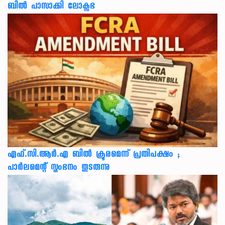
ബിൽ പാസാക്കി ലോക്സഭ
എഫ്.സി.ആർ.എ ബിൽ ക്രൂരമെന്ന് പ്രതിപക്ഷം ;
പാർലമെന്റ് സ്തംഭനം തുടരുന്നു