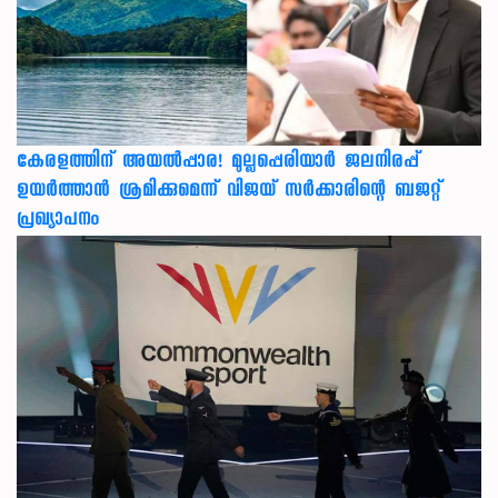
കേരളത്തിന് അ‌യൽപ്പാര! മുല്ലപ്പെരിയാർ ജലനിരപ്പ്
ഉയർത്താൻ ശ്രമിക്കുമെന്ന് വിജയ് സർക്കാരിന്റെ ബജറ്റ്
പ്രഖ്യാപനം