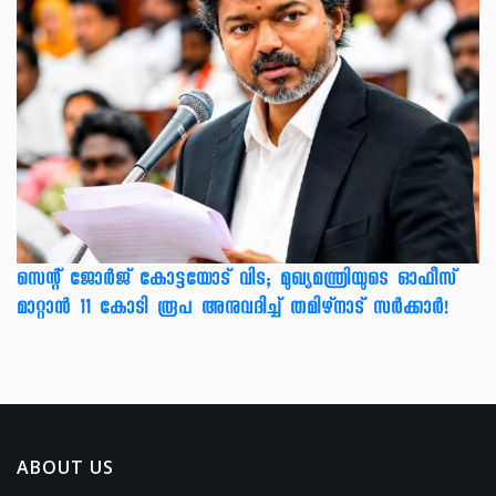
സെന്റ് ജോർജ് കോട്ടയോട് വിട; മുഖ്യമന്ത്രിയുടെ ഓഫീസ്
മാറ്റാൻ 11 കോടി രൂപ അനുവദിച്ച് തമിഴ്നാട് സർക്കാർ!
ABOUT US