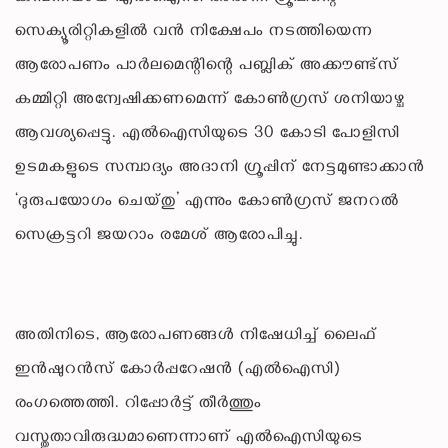
സെക്യൂരിറ്റികളിൽ വൻ നിക്ഷേപം നടത്തിയെന്ന
ആരോപണം പാർലമെന്റിന്റെ പബ്ലിക് അക്കൗണ്ട്‌സ്
കമ്മിറ്റി അന്വേഷിക്കണമെന്ന് കോൺഗ്രസ് ശനിയാഴ്ച
ആവശ്യപ്പെട്ടു. എൽഐസിയുടെ 30 കോടി പോളിസി
ഉടമകളുടെ സമ്പാദ്യം അദാനി ഗ്രൂപ്പിന് നേട്ടമുണ്ടാക്കാൻ
‘ദുരുപയോഗം ചെയ്തു’ എന്നും കോൺഗ്രസ് ജനറൽ
സെക്രട്ടറി ജയറാം രമേശ് ആരോപിച്ചു.
അതിനിടെ, ആരോപണങ്ങൾ നിഷേധിച്ച് ലൈഫ്
ഇൻഷുറൻസ് കോർപ്പറേഷൻ (എൽഐസി)
രംഗത്തെത്തി. റിപ്പോർട്ട് തീർത്തും
വസ്തുതാവിരുദ്ധമാണെന്നാണ് എൽഐസിയുടെ