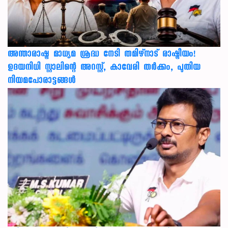
അന്താരാഷ്ട്ര മാധ്യമ ശ്രദ്ധ നേടി തമിഴ്‌നാട് രാഷ്ട്രീയം!
ഉദയനിധി സ്റ്റാലിന്റെ അറസ്റ്റ്, കാവേരി തർക്കം, പുതിയ
നിയമപോരാട്ടങ്ങൾ