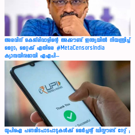
അരവിന്ദ് കെജ്‌രിവാളിന്റെ അക്കൗണ്ട് ഇന്ത്യയിൽ നിയന്ത്രിച്ച്
മെറ്റാ; മെറ്റക്ക് എതിരെ #MetaCensorsIndia
ക്യാമ്പയിനുമായി എഎപി…
യുപിഐ പണമിടപാടപാടുകൾക്ക് മെർച്ചന്റ് ഡിസ്കൗണ്ട് റേറ്റ് ;