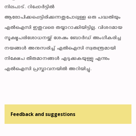
നിലപാട്. റിപ്പോർട്ടിൽ
ആരോപിക്കപ്പെട്ടിരിക്കുന്നതുപോലുള്ള ഒരു പദ്ധതിയും
എൽഐസി ഇതുവരെ തയ്യാറാക്കിയിട്ടില്ല. വിശദമായ
സൂക്ഷ്മപരിശോധനയ്ക്ക് ശേഷം ബോർഡ് അംഗീകരിച്ച
നയങ്ങൾ അനുസരിച്ച് എൽഐസി സ്വതന്ത്രമായി
നിക്ഷേപ തീരുമാനങ്ങൾ എടുക്കുകയുള്ളു എന്നും
എൽഐസി പ്രസ്താവനയിൽ അറിയിച്ചു.
Feedback and suggestions