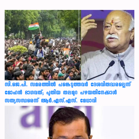
സി.ജെ.പി. സമരത്തിൽ പങ്കെടുത്തവർ ദേശവിരുദ്ധരല്ലെന്ന്
മോഹൻ ഭാഗവത്; പുതിയ തലമുറ പഴയതിനേക്കാൾ
സത്യസന്ധരെന്ന് ആർ.എസ്.എസ്. മേധാവി