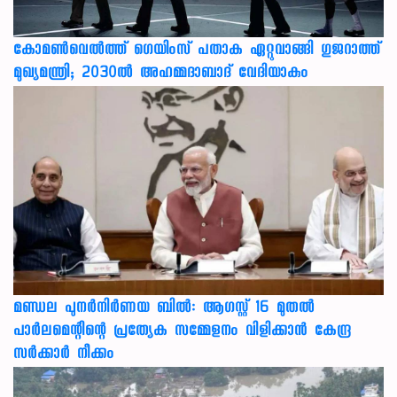
കോമൺവെൽത്ത് ഗെയിംസ് പതാക ഏറ്റുവാങ്ങി ഗുജറാത്ത്
മുഖ്യമന്ത്രി; 2030ൽ അഹമ്മദാബാദ് വേദിയാകും
മണ്ഡല പുനർനിർണയ ബിൽ: ആഗസ്റ്റ് 16 മുതൽ
പാർലമെന്റിന്റെ പ്രത്യേക സമ്മേളനം വിളിക്കാൻ കേന്ദ്ര
സർക്കാർ നീക്കം