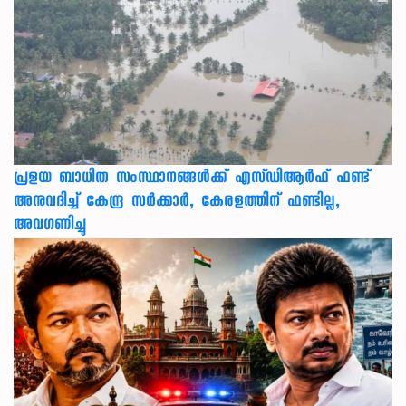
പ്രളയ ബാധിത സംസ്ഥാനങ്ങൾക്ക് എസ്ഡിആർഫ് ഫണ്ട്
അനുവദിച്ച് കേന്ദ്ര സര്‍ക്കാര്‍, കേരളത്തിന് ഫണ്ടില്ല,
അവഗണിച്ചു