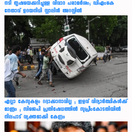
നടി തൃഷയെക്കുറിച്ചുള്ള വിവാദ പരാമർശം; ഡിഎംകെ
നേതാവ് ഉദയനിധി സ്റ്റാലിൻ അറസ്റ്റിൽ
എല്ലാ കേസുകളും റദ്ദാക്കാനാവില്ല ; ഇളവ് വിദ്യാർത്ഥികൾക്ക്
മാത്രം ; സിജെപി പ്രതിഷേധത്തിൽ സുപ്രീംകോടതിയിൽ
നിലപാട് വ്യക്തമാക്കി കേന്ദ്രം