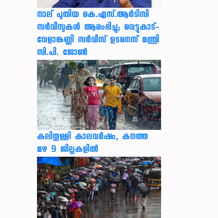
നാല് പുതിയ കെ.എസ്.ആർടിസി
സർവീസുകൾ ആരംഭിച്ചു; വെട്ടുകാട്-
വേളാങ്കണ്ണി സർവീസ് ഉടനെന്ന് മന്ത്രി
സി.പി. ജോൺ
കലിതുള്ളി കാലവർഷം, കനത്ത
മഴ 9 ജില്ലകളിൽ