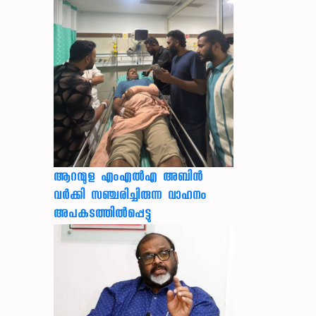
ആറന്മുള എംഎൽഎ അബിൻ
വർക്കി സഞ്ചരിച്ചിരുന്ന വാഹനം
അപകടത്തിൽപ്പെട്ടു