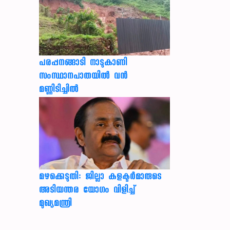
പരപ്പനങ്ങാടി നാടുകാണി
സംസ്ഥാനപാതയില്‍ വന്‍
മണ്ണിടിച്ചില്‍
മഴക്കെടുതി: ജില്ലാ കളക്ടർമാരുടെ
അടിയന്തര യോഗം വിളിച്ച്
മുഖ്യമന്ത്രി