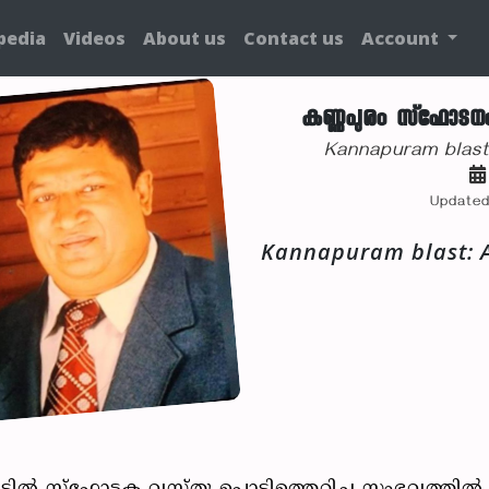
pedia
Videos
About us
Contact us
Account
കണ്ണപുരം സ്‌ഫോടനം
Kannapuram blast
Updated
Kannapuram blast: A