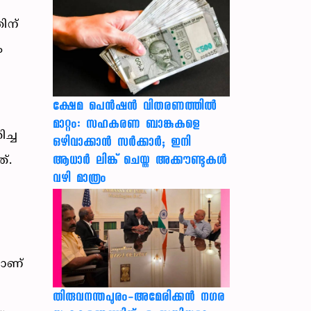
ിന്
ം
ക്ഷേമ പെൻഷൻ വിതരണത്തിൽ
മാറ്റം: സഹകരണ ബാങ്കുകളെ
ച്ച
ഒഴിവാക്കാൻ സർക്കാർ; ഇനി
ആധാർ ലിങ്ക് ചെയ്ത അക്കൗണ്ടുകൾ
്.
വഴി മാത്രം
ചാണ്
തിരുവനന്തപുരം-അമേരിക്കന്‍ നഗര