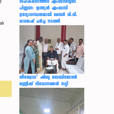
സഹകരണത്തിന് എംബസിയുടെ
്
പിന്തുണ: ഇന്ത്യന്‍ എംബസി
ഉദ്യോഗസ്ഥരുമായി മേയര്‍ വി.വി.
രാജേഷ് ചര്‍ച്ച നടത്തി
്‍
തീരജ്വാല" ഷിബു ബേബിജോൺ
മന്ത്രിക്ക് നിവേദനങ്ങള്‍ നല്കി