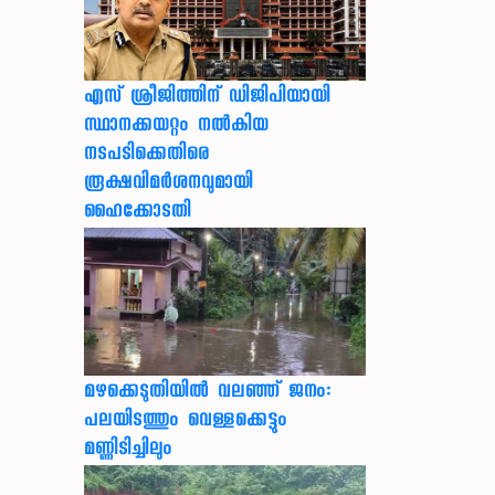
എസ് ശ്രീജിത്തിന് ഡിജിപിയായി
സ്ഥാനക്കയറ്റം നൽകിയ
നടപടിക്കെതിരെ
രൂക്ഷവിമർശനവുമായി
ഹൈക്കോടതി
മഴക്കെടുതിയിൽ വലഞ്ഞ് ജനം:
പലയിടത്തും വെള്ളക്കെട്ടും
മണ്ണിടിച്ചിലും