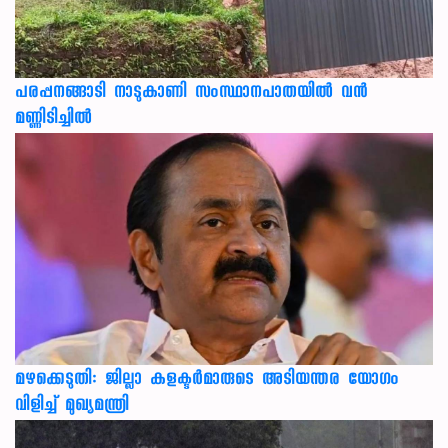
പരപ്പനങ്ങാടി നാടുകാണി സംസ്ഥാനപാതയില്‍ വന്‍
മണ്ണിടിച്ചില്‍
മഴക്കെടുതി: ജില്ലാ കളക്ടർമാരുടെ അടിയന്തര യോഗം
വിളിച്ച് മുഖ്യമന്ത്രി