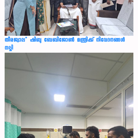
തീരജ്വാല" ഷിബു ബേബിജോൺ മന്ത്രിക്ക് നിവേദനങ്ങള്‍
നല്കി