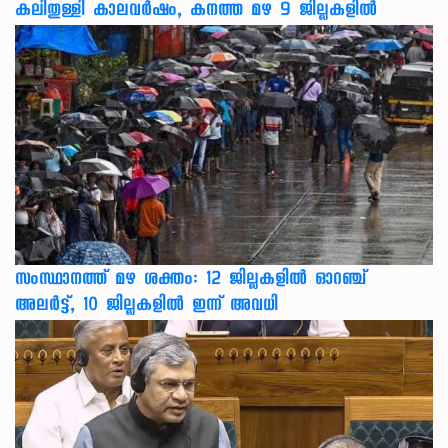
കലിതുള്ളി കാലവർഷം, കനത്ത മഴ 9 ജില്ലകളിൽ
സംസ്ഥാനത്ത് മഴ ശക്തം: 12 ജില്ലകളിൽ ഓറഞ്ച്
അലർട്ട്, 10 ജില്ലകളിൽ ഇന്ന് അവധി