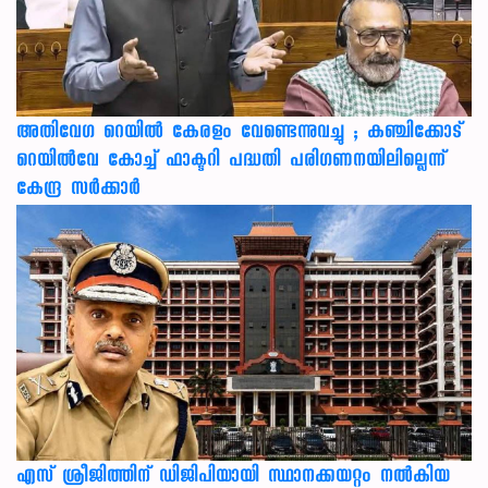
അതിവേഗ റെയിൽ കേരളം വേണ്ടെന്നുവച്ചു ; കഞ്ചിക്കോട്
റെയിൽവേ കോച്ച് ഫാക്ടറി പദ്ധതി പരിഗണനയിലില്ലെന്ന്
കേന്ദ്ര സർക്കാർ
എസ് ശ്രീജിത്തിന് ഡിജിപിയായി സ്ഥാനക്കയറ്റം നൽകിയ