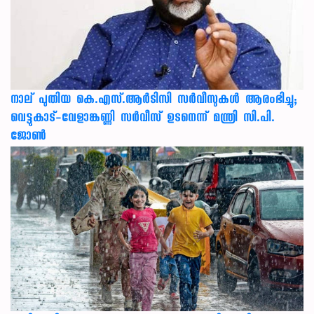
നാല് പുതിയ കെ.എസ്.ആർടിസി സർവീസുകൾ ആരംഭിച്ചു;
വെട്ടുകാട്-വേളാങ്കണ്ണി സർവീസ് ഉടനെന്ന് മന്ത്രി സി.പി.
ജോൺ