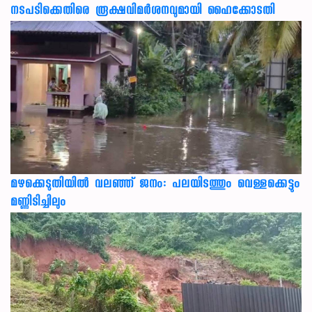
നടപടിക്കെതിരെ രൂക്ഷവിമർശനവുമായി ഹൈക്കോടതി
മഴക്കെടുതിയിൽ വലഞ്ഞ് ജനം: പലയിടത്തും വെള്ളക്കെട്ടും
മണ്ണിടിച്ചിലും