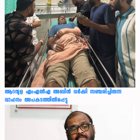
ആറന്മുള എംഎൽഎ അബിൻ വർക്കി സഞ്ചരിച്ചിരുന്ന
വാഹനം അപകടത്തിൽപ്പെട്ടു