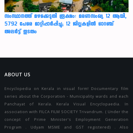
സംസ്ഥാനത്ത് മഴക്കെടുതി രൂക്ഷം: മരണസംഖ്യ 12 ആയി,
5792 പേരെ മാറ്റിപ്പാർപ്പിച്ചു; 12 ജില്ലകളിൽ ഓറഞ്ച്
അലർട്ട് തുടരും
ABOUT US
Encyclopedia on Kerala in visual form! Documentary film
series about the Corporation - Municipality wards and each
Panchayat of Kerala. Kerala Visual Encyclopaedia. In
association with FILCA FILM SOCIETY Trivandrum. ( Under the
concept of Prime Minister's Employment Generation
Program . Udyam MSME and GST registered) . Also