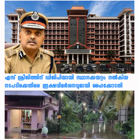
എസ് ശ്രീജിത്തിന് ഡിജിപിയായി സ്ഥാനക്കയറ്റം നൽകിയ
നടപടിക്കെതിരെ രൂക്ഷവിമർശനവുമായി ഹൈക്കോടതി