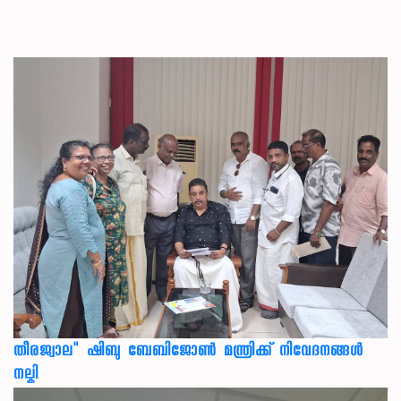
തീരജ്വാല" ഷിബു ബേബിജോൺ മന്ത്രിക്ക് നിവേദനങ്ങള്‍
നല്കി