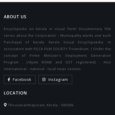
ABOUT US
Encyclopedia on Kerala in visual form! Documentary film
series about the Corporation - Municipality wards and each
Panchayat of Kerala. Kerala Visual Encyclopaedia. In
association with FILCA FILM SOCIETY Trivandrum. ( Under the
concept of Prime Minister's Employment Generation
Program . Udyam MSME and GST registered) . Also
international - national - local news section.
Facebook
Instagram
LOCATION
Thiruvananthapuram, Kerala - 695006