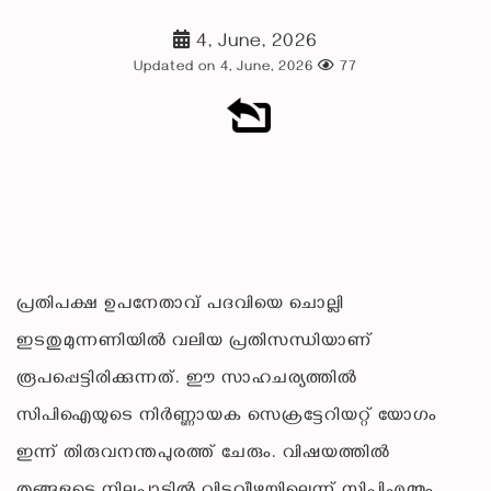
4, June, 2026
Updated on 4, June, 2026
77
പ്രതിപക്ഷ ഉപനേതാവ് പദവിയെ ചൊല്ലി
ഇടതുമുന്നണിയിൽ വലിയ പ്രതിസന്ധിയാണ്
രൂപപ്പെട്ടിരിക്കുന്നത്. ഈ സാഹചര്യത്തിൽ
സിപിഐയുടെ നിർണ്ണായക സെക്രട്ടേറിയറ്റ് യോഗം
ഇന്ന് തിരുവനന്തപുരത്ത് ചേരും. വിഷയത്തിൽ