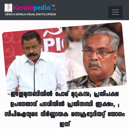
ഇടതുമുന്നണിയിൽ പോര് മുറുകുന്നു; പ്രതിപക്ഷ
ഉപനേതാവ് പദവിയിൽ പ്രതിസന്ധി രൂക്ഷം, ;
സിപിഐയുടെ നിർണ്ണായക സെക്രട്ടേറിയറ്റ് യോഗം
ഇന്ന്