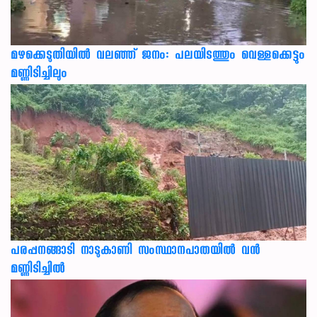
മഴക്കെടുതിയിൽ വലഞ്ഞ് ജനം: പലയിടത്തും വെള്ളക്കെട്ടും
മണ്ണിടിച്ചിലും
പരപ്പനങ്ങാടി നാടുകാണി സംസ്ഥാനപാതയില്‍ വന്‍
മണ്ണിടിച്ചില്‍