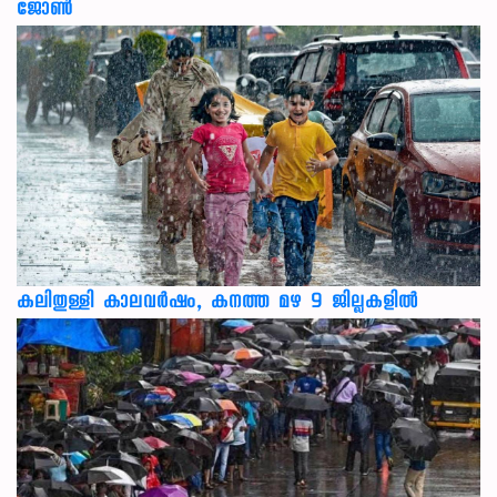
ജോൺ
കലിതുള്ളി കാലവർഷം, കനത്ത മഴ 9 ജില്ലകളിൽ