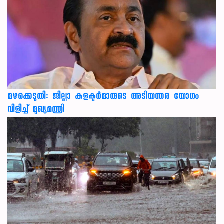
മഴക്കെടുതി: ജില്ലാ കളക്ടർമാരുടെ അടിയന്തര യോഗം
വിളിച്ച് മുഖ്യമന്ത്രി