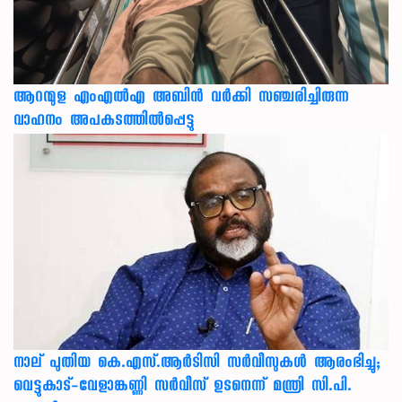
ആറന്മുള എംഎൽഎ അബിൻ വർക്കി സഞ്ചരിച്ചിരുന്ന
വാഹനം അപകടത്തിൽപ്പെട്ടു
നാല് പുതിയ കെ.എസ്.ആർടിസി സർവീസുകൾ ആരംഭിച്ചു;
വെട്ടുകാട്-വേളാങ്കണ്ണി സർവീസ് ഉടനെന്ന് മന്ത്രി സി.പി.