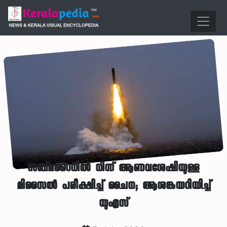
സബ്മറൈനിൽ നിന്ന് ആണവശേഷിയുള്ള
മിസൈൽ പരീക്ഷിച്ച് ചൈന; ആശങ്കയറിയിച്ച്
യുഎസ്