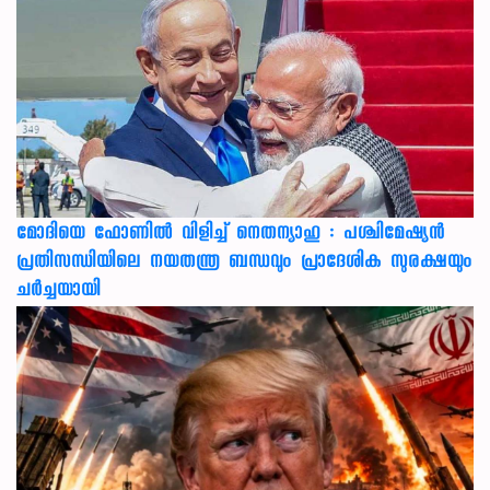
മോദിയെ ഫോണിൽ വിളിച്ച് നെതന്യാഹു : പശ്ചിമേഷ്യൻ
പ്രതിസന്ധിയിലെ നയതന്ത്ര ബന്ധവും പ്രാദേശിക സുരക്ഷയും
ചർച്ചയായി