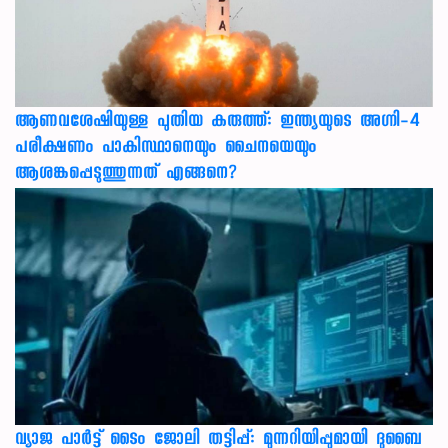
ആണവശേഷിയുള്ള പുതിയ കരുത്ത്: ഇന്ത്യയുടെ അഗ്നി-4
പരീക്ഷണം പാകിസ്ഥാനെയും ചൈനയെയും
ആശങ്കപ്പെടുത്തുന്നത് എങ്ങനെ?
വ്യാജ പാർട്ട് ടൈം ജോലി തട്ടിപ്പ്: മുന്നറിയിപ്പുമായി ദുബൈ