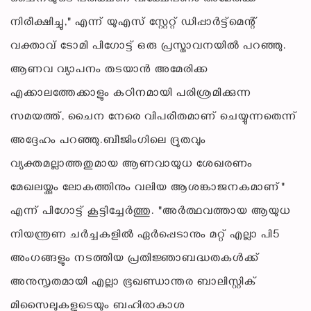
നിരീക്ഷിച്ചു," എന്ന് യുഎസ് സ്റ്റേറ്റ് ഡിപ്പാർട്ട്മെന്റ്
വക്താവ് ടോമി പിഗോട്ട് ഒരു പ്രസ്താവനയിൽ പറഞ്ഞു.
ആണവ വ്യാപനം തടയാൻ അമേരിക്ക
എക്കാലത്തേക്കാളും കഠിനമായി പരിശ്രമിക്കുന്ന
സമയത്ത്, ചൈന നേരെ വിപരീതമാണ് ചെയ്യുന്നതെന്ന്
അദ്ദേഹം പറഞ്ഞു.ബീജിംഗിലെ ദ്രുതവും
വ്യക്തമല്ലാത്തതുമായ ആണവായുധ ശേഖരണം
മേഖലയ്ക്കും ലോകത്തിനും വലിയ ആശങ്കാജനകമാണ്"
എന്ന് പിഗോട്ട് കൂട്ടിച്ചേർത്തു. "അർത്ഥവത്തായ ആയുധ
നിയന്ത്രണ ചർച്ചകളിൽ ഏർപ്പെടാനും മറ്റ് എല്ലാ പി5
അംഗങ്ങളും നടത്തിയ പ്രതിജ്ഞാബദ്ധതകൾക്ക്
അനുസൃതമായി എല്ലാ ഭൂഖണ്ഡാന്തര ബാലിസ്റ്റിക്
മിസൈലുകളുടെയും ബഹിരാകാശ