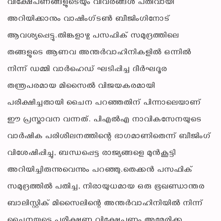
വിക്ഷേപണങ്ങളുടെയും വിവരങ്ങൾ പതിവായി
അറിയിക്കാനും വാഷിംഗ്ടൺ ബീജിംഗിനോട്
ആവശ്യപ്പെട്ടു.തിങ്കളാഴ്ച പസഫിക് സമുദ്രത്തിലെ
തങ്ങളുടെ ആണവ അന്തർവാഹിനികളിൽ ഒന്നിൽ
നിന്ന് ഡമ്മി വാർഹെഡ് ഘടിപ്പിച്ച ദീർഘദൂര
തന്ത്രപരമായ മിസൈൽ വിജയകരമായി
പരീക്ഷിച്ചതായി ചൈന പറഞ്ഞതിന് പിന്നാലെയാണ്
ഈ പ്രസ്താവന വന്നത്. പി‌എൽ‌എ നാവികസേനയുടെ
വാർഷിക പരിശീലനത്തിന്റെ ഭാഗമാണിതെന്ന് ബീജിംഗ്
വിശേഷിപ്പിച്ചു, ബന്ധപ്പെട്ട രാജ്യങ്ങളെ മുൻകൂട്ടി
അറിയിച്ചിരുന്നുവെന്നും പറഞ്ഞു.തെക്കൻ പസഫിക്
സമുദ്രത്തിൽ പതിച്ച, നിരായുധമായ ഒരു ഭൂഖണ്ഡാന്തര
ബാലിസ്റ്റിക് മിസൈലിന്റെ അന്തർവാഹിനിയിൽ നിന്ന്
ചൈനയുടെ പരീക്ഷണ വിക്ഷേപണം അമേരിക്ക