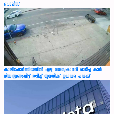
പൊലീസ്
കാലിഫോര്‍ണിയയില്‍ ഏഴു വയസുകാരന്‍ ഓടിച്ച കാര്‍
നിയന്ത്രണംവിട്ട് ഇടിച്ച് യുവതിക്ക് ഗുരുതര പരുക്ക്