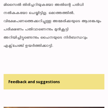
മിസൈൽ തിരിച്ചറിയുകയോ അതിന്റെ പരിധി
നൽകുകയോ ചെയ്തിട്ടില്ല. മൊത്തത്തിൽ,
വിക്ഷേപണത്തെക്കുറിച്ചുള്ള അമേരിക്കയുടെ ആശങ്കയും
പരീക്ഷണം പതിവാണെന്നും മുൻകൂട്ടി
അറിയിച്ചിട്ടുണ്ടെന്നും ചൈനയുടെ നിർബന്ധവും
എക്സ്ചേഞ്ച് ഉയർത്തിക്കാട്ടി.
Feedback and suggestions