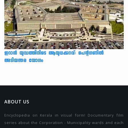
ഇറാന്‍ യുദ്ധത്തിനിടെ ആയുധക്കുറവ്: പെന്റഗണില്‍
അടിയന്തര യോഗം
ABOUT US
Encyclopedia on Kerala in visual form! Documentary film
series about the Corporation - Municipality wards and each