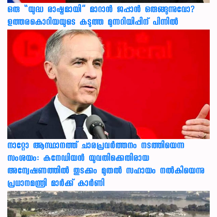
ഒരു “യുദ്ധ രാഷ്ട്രമായി” മാറാൻ ജപ്പാൻ ഒരുങ്ങുന്നുവോ?
ഉത്തരകൊറിയയുടെ കടുത്ത മുന്നറിയിപ്പിന് പിന്നിൽ
നാറ്റോ ആസ്ഥാനത്ത് ചാരപ്രവര്‍ത്തനം നടത്തിയെന്ന
സംശയം: കനേഡിയന്‍ യുവതിക്കെതിരായ
അന്വേഷണത്തില്‍ തുടക്കം മുതല്‍ സഹായം നല്‍കിയെന്നു
പ്രധാനമന്ത്രി മാര്‍ക്ക് കാര്‍ണി