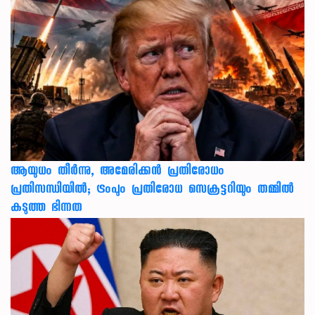
ആയുധം തീർന്നു, അമേരിക്കൻ പ്രതിരോധം
പ്രതിസന്ധിയിൽ; ട്രംപും പ്രതിരോധ സെക്രട്ടറിയും തമ്മിൽ
കടുത്ത ഭിന്നത