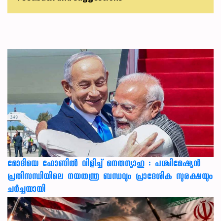
മോദിയെ ഫോണിൽ വിളിച്ച് നെതന്യാഹു : പശ്ചിമേഷ്യൻ
പ്രതിസന്ധിയിലെ നയതന്ത്ര ബന്ധവും പ്രാദേശിക സുരക്ഷയും
ചർച്ചയായി