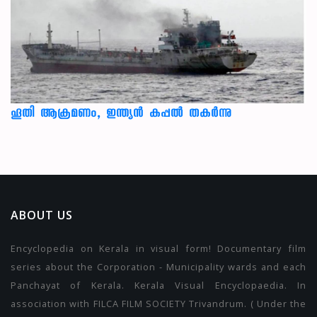
ഹൂതി ആക്രമണം, ഇന്ത്യൻ കപ്പൽ തകർന്നു
ABOUT US
Encyclopedia on Kerala in visual form! Documentary film
series about the Corporation - Municipality wards and each
Panchayat of Kerala. Kerala Visual Encyclopaedia. In
association with FILCA FILM SOCIETY Trivandrum. ( Under the