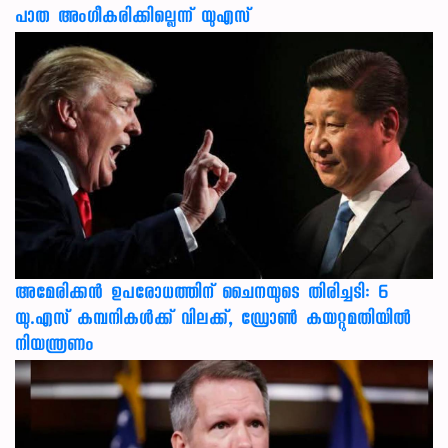
പാത അംഗീകരിക്കില്ലെന്ന് യുഎസ്
അമേരിക്കൻ ഉപരോധത്തിന് ചൈനയുടെ തിരിച്ചടി: 6
യു.എസ് കമ്പനികൾക്ക് വിലക്ക്, ഡ്രോൺ കയറ്റുമതിയിൽ
നിയന്ത്രണം