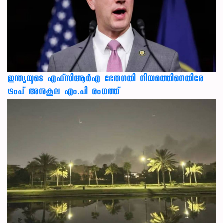
ഇന്ത്യയുടെ എഫ്‌സിആര്‍എ ഭേതഗതി നിയമത്തിനെതിരേ
ട്രംപ് അനുകൂല എം.പി രംഗത്ത്