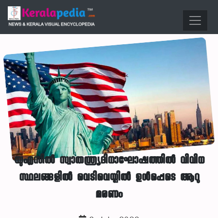
യുഎസില്‍ സ്വാതന്ത്ര്യദിനാഘോഷത്തില്‍ വിവിധ
സ്ഥലങ്ങളില്‍ വെടിവെയ്പില്‍ ഉള്‍പ്പെടെ ആറു
മരണം