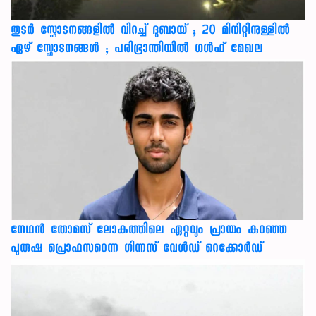
തുടർ സ്ഫോടനങ്ങളിൽ വിറച്ച് ദുബായ് ; 20 മിനിറ്റിനുള്ളിൽ
ഏഴ് സ്ഫോടനങ്ങൾ ; പരിഭ്രാന്തിയിൽ ഗൾഫ് മേഖല
നേഥന്‍ തോമസ് ലോകത്തിലെ ഏറ്റവും പ്രായം കുറഞ്ഞ
പുരുഷ പ്രൊഫസറെന്ന ഗിന്നസ് വേള്‍ഡ് റെക്കോര്‍ഡ്