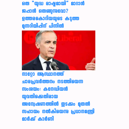
ഒരു “യുദ്ധ രാഷ്ട്രമായി” മാറാൻ
ജപ്പാൻ ഒരുങ്ങുന്നുവോ?
ഉത്തരകൊറിയയുടെ കടുത്ത
മുന്നറിയിപ്പിന് പിന്നിൽ
നാറ്റോ ആസ്ഥാനത്ത്
ചാരപ്രവര്‍ത്തനം നടത്തിയെന്ന
സംശയം: കനേഡിയന്‍
യുവതിക്കെതിരായ
അന്വേഷണത്തില്‍ തുടക്കം മുതല്‍
സഹായം നല്‍കിയെന്നു പ്രധാനമന്ത്രി
മാര്‍ക്ക് കാര്‍ണി