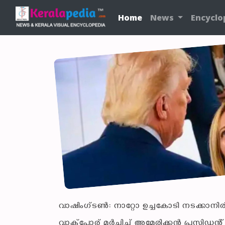
Home
News
Encyclo
വാഷിംഗ്ടണ്‍: നാറ്റോ ഉച്ചകോടി നടക്കാനിരി
വാക്‌പോര് മൂര്‍ച്ഛിച്ച് അമേരിക്കന്‍ പ്രസി