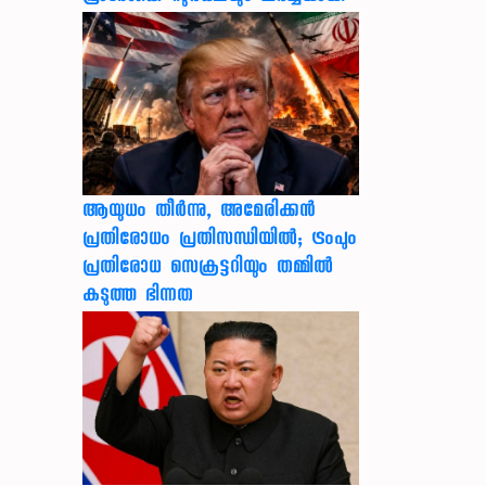
ആയുധം തീർന്നു, അമേരിക്കൻ
പ്രതിരോധം പ്രതിസന്ധിയിൽ; ട്രംപും
പ്രതിരോധ സെക്രട്ടറിയും തമ്മിൽ
കടുത്ത ഭിന്നത