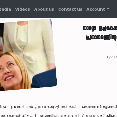
pedia
Videos
About us
Contact us
Account
നാറ്റോ ഉച്ചകോടി
പ്രധാനമന്ത്രിയ
Updat
ക്കെ ഇറ്റാലിയന്‍ പ്രധാനമന്ത്രി ജോര്‍ജിയ മെലോണി യുമായ
ഡന്റ് ഡോണള്‍ഡ് ട്രംപ്.അടുത്തിടെ നടന്ന ജി-7 ഉച്ചകോടിക്കിടെ