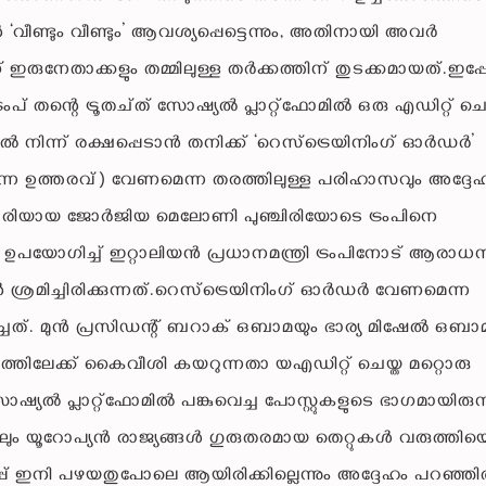
ീണ്ടും വീണ്ടും’ ആവശ്യപ്പെട്ടെന്നും, അതിനായി അവര്‍
ണ് ഇരുനേതാക്കളും തമ്മിലുള്ള തര്‍ക്കത്തിന് തുടക്കമായത്.ഇപ്പ
പ് തന്റെ ട്രൂതച്ത് സോഷ്യല്‍ പ്ലാറ്റ്ഫോമില്‍ ഒരു എഡിറ്റ് ചെ
 നിന്ന് രക്ഷപ്പെടാന്‍ തനിക്ക് ‘റെസ്‌ട്രെയിനിംഗ് ഓര്‍ഡര്‍’
കുന്ന ഉത്തരവ്) വേണമെന്ന തരത്തിലുള്ള പരിഹാസവും അദ്ദേ
‍ 49-കാരിയായ ജോര്‍ജിയ മെലോണി പുഞ്ചിരിയോടെ ട്രംപിനെ
 ഉപയോഗിച്ച് ഇറ്റാലിയന്‍ പ്രധാനമന്ത്രി ട്രംപിനോട് ആര
ന്‍ ശ്രമിച്ചിരിക്കുന്നത്.റെസ്‌ട്രെയിനിംഗ് ഓര്‍ഡര്‍ വേണമെന്ന
െച്ചത്. മുന്‍ പ്രസിഡന്റ് ബറാക് ഒബാമയും ഭാര്യ മിഷേല്‍ ഒബാ
ാനത്തിലേക്ക് കൈവീശി കയറുന്നതാ യഎഡിറ്റ് ചെയ്ത മറ്റൊരു
സോഷ്യല്‍ പ്ലാറ്റ്ഫോമില്‍ പങ്കുവെച്ച പോസ്റ്റുകളുടെ ഭാഗമായിരുന്
ം യൂറോപ്യന്‍ രാജ്യങ്ങള്‍ ഗുരുതരമായ തെറ്റുകള്‍ വരുത്തിയെന
റോപ്പ് ഇനി പഴയതുപോലെ ആയിരിക്കില്ലെന്നും അദ്ദേഹം പറഞ്ഞിരു