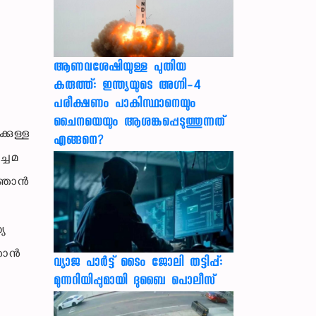
ആണവശേഷിയുള്ള പുതിയ
കരുത്ത്: ഇന്ത്യയുടെ അഗ്നി-4
പരീക്ഷണം പാകിസ്ഥാനെയും
ചൈനയെയും ആശങ്കപ്പെടുത്തുന്നത്
്കുള്ള
എങ്ങനെ?
ച്ചമ
 ഞാന്‍
യ
ാന്‍
വ്യാജ പാർട്ട് ടൈം ജോലി തട്ടിപ്പ്:
മുന്നറിയിപ്പുമായി ദുബൈ പൊലീസ്