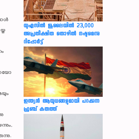
ോള്‍
യുഎസില്‍ ജൂലൈയില്‍ 23,000
യ്ത
അപ്രതീക്ഷിത തൊഴില്‍ നഷ്ടമെന്നു
റിപ്പോര്‍ട്ട്
ഹം
ാധനയോ
മയും
ഇന്ത്യൻ ആയുധങ്ങളുമായി പറക്കുന്ന
ഫ്രഞ്ച് കരുത്ത്
നു
്നും,
ന്നു.