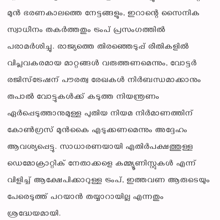
മുൻ ഭരണകാലത്തെ നേട്ടങ്ങളും, ഇറാന്റെ സൈനിക
സ്വാധീനം തകർത്തതും ട്രംപ് പ്രസംഗത്തിൽ
പരാമർശിച്ചു. രാജ്യത്തെ തിരഞ്ഞെടുപ്പ് രീതികളിൽ
വിപ്ലവകരമായ മാറ്റങ്ങൾ വരുത്തണമെന്നും, വോട്ടർ
രജിസ്ട്രേഷന് പൗരത്വ രേഖകൾ നിർബന്ധമാക്കാനും
തപാൽ വോട്ടുകൾക്ക് കടുത്ത നിയന്ത്രണം
ഏർപ്പെടുത്താനുമുള്ള പുതിയ നിയമ നിർമാണത്തിന്
കോൺഗ്രസ് മുൻകൈ എടുക്കണമെന്നും അദ്ദേഹം
ആവശ്യപ്പെട്ടു. സാധാരണയായി എതിർപക്ഷത്തുള്ള
ഡെമോക്രാറ്റിക് നേതാക്കളെ കമ്മ്യൂണിസ്റ്റുകൾ എന്ന്
വിളിച്ച് ആക്ഷേപിക്കാറുള്ള ട്രംപ്, ഇത്തവണ ആരുടെയും
പേരെടുത്ത് പറയാൻ തയ്യാറായില്ല എന്നതും
ശ്രദ്ധേയമായി.