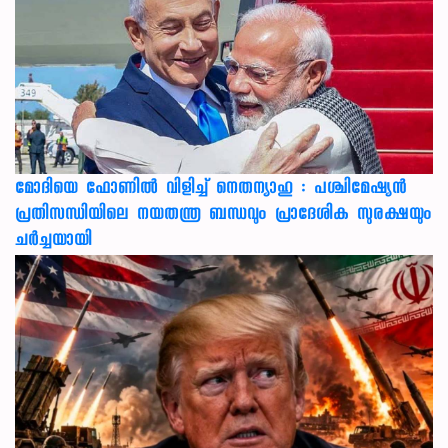
മോദിയെ ഫോണിൽ വിളിച്ച് നെതന്യാഹു : പശ്ചിമേഷ്യൻ
പ്രതിസന്ധിയിലെ നയതന്ത്ര ബന്ധവും പ്രാദേശിക സുരക്ഷയും
ചർച്ചയായി