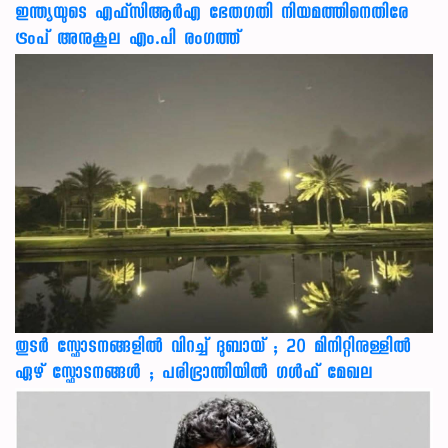
ഇന്ത്യയുടെ എഫ്‌സിആര്‍എ ഭേതഗതി നിയമത്തിനെതിരേ
ട്രംപ് അനുകൂല എം.പി രംഗത്ത്
തുടർ സ്ഫോടനങ്ങളിൽ വിറച്ച് ദുബായ് ; 20 മിനിറ്റിനുള്ളിൽ
ഏഴ് സ്ഫോടനങ്ങൾ ; പരിഭ്രാന്തിയിൽ ഗൾഫ് മേഖല