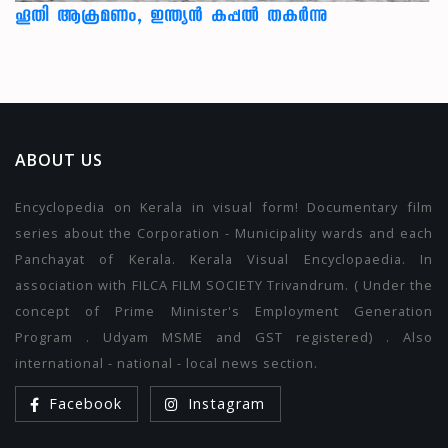
ഹൂതി ആക്രമണം, ഇന്ത്യൻ കപ്പൽ തകർന്നു
ABOUT US
Encyclopedia on Kerala in visual form! Documentary film
series about the Corporation - Municipality wards and each
Panchayat of Kerala. Kerala Visual Encyclopaedia. In
association with FILCA FILM SOCIETY Trivandrum. ( Under the
concept of Prime Minister's Employment Generation
Program . Udyam MSME and GST registered) . Also
international - national - local news section.
Facebook
Instagram