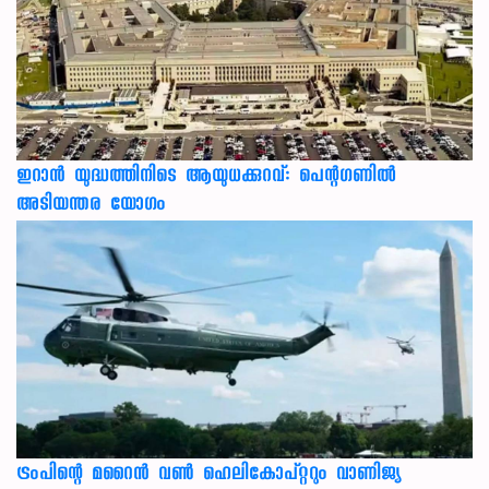
ഇറാന്‍ യുദ്ധത്തിനിടെ ആയുധക്കുറവ്: പെന്റഗണില്‍
അടിയന്തര യോഗം
ട്രംപിന്റെ മറൈന്‍ വണ്‍ ഹെലികോപ്റ്ററും വാണിജ്യ