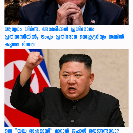
ആയുധം തീർന്നു, അമേരിക്കൻ പ്രതിരോധം
പ്രതിസന്ധിയിൽ; ട്രംപും പ്രതിരോധ സെക്രട്ടറിയും തമ്മിൽ
കടുത്ത ഭിന്നത
ഒരു “യുദ്ധ രാഷ്ട്രമായി” മാറാൻ ജപ്പാൻ ഒരുങ്ങുന്നുവോ?