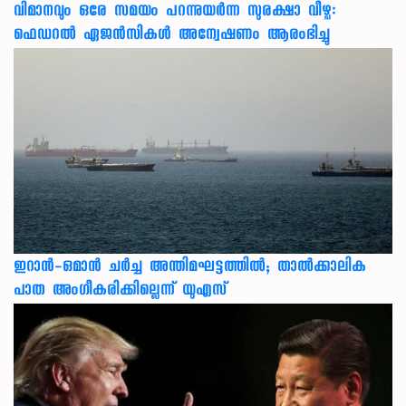
വിമാനവും ഒരേ സമയം പറന്നുയര്‍ന്ന സുരക്ഷാ വീഴ്ച:
ഫെഡറല്‍ ഏജന്‍സികള്‍ അന്വേഷണം ആരംഭിച്ചു
ഇറാന്‍-ഒമാന്‍ ചര്‍ച്ച അന്തിമഘട്ടത്തില്‍; താല്‍ക്കാലിക
പാത അംഗീകരിക്കില്ലെന്ന് യുഎസ്