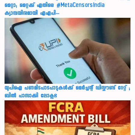
മെറ്റാ; മെറ്റക്ക് എതിരെ #MetaCensorsIndia
ക്യാമ്പയിനുമായി എഎപി…
യുപിഐ പണമിടപാടപാടുകൾക്ക് മെർച്ചന്റ് ഡിസ്കൗണ്ട് റേറ്റ് ;
ബിൽ പാസാക്കി ലോക്സഭ