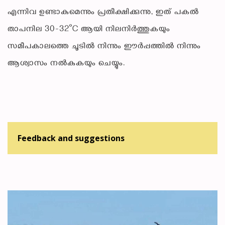
എന്നിവ ഉണ്ടാകുമെന്നും പ്രതീക്ഷിക്കുന്നു, ഇത് പകൽ
താപനില 30-32°C ആയി നിലനിർത്തുകയും
സമീപകാലത്തെ ചൂടിൽ നിന്നും ഈർപ്പത്തിൽ നിന്നും
ആശ്വാസം നൽകുകയും ചെയ്യും.
Feedback and suggestions