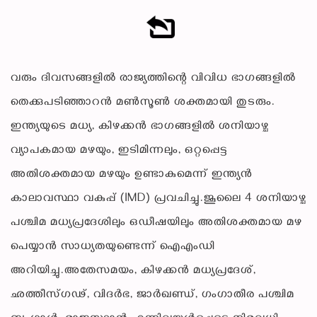
വരും ദിവസങ്ങളിൽ രാജ്യത്തിന്റെ വിവിധ ഭാഗങ്ങളിൽ
തെക്കുപടിഞ്ഞാറൻ മൺസൂൺ ശക്തമായി തുടരും.
ഇന്ത്യയുടെ മധ്യ, കിഴക്കൻ ഭാഗങ്ങളിൽ ശനിയാഴ്ച
വ്യാപകമായ മഴയും, ഇടിമിന്നലും, ഒറ്റപ്പെട്ട
അതിശക്തമായ മഴയും ഉണ്ടാകുമെന്ന് ഇന്ത്യൻ
കാലാവസ്ഥാ വകുപ്പ് (IMD) പ്രവചിച്ചു.ജൂലൈ 4 ശനിയാഴ്ച
പശ്ചിമ മധ്യപ്രദേശിലും ഒഡീഷയിലും അതിശക്തമായ മഴ
പെയ്യാൻ സാധ്യതയുണ്ടെന്ന് ഐഎംഡി
അറിയിച്ചു.അതേസമയം, കിഴക്കൻ മധ്യപ്രദേശ്,
ഛത്തീസ്ഗഢ്, വിദർഭ, ജാർഖണ്ഡ്, ഗംഗാതീര പശ്ചിമ