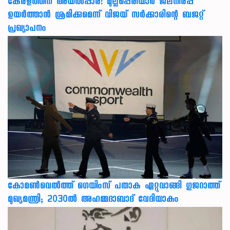
കേരളത്തിന് അ‌യൽപ്പാര! മുല്ലപ്പെരിയാർ ജലനിരപ്പ്
ഉയർത്താൻ ശ്രമിക്കുമെന്ന് വിജയ് സർക്കാരിന്റെ ബജറ്റ്
പ്രഖ്യാപനം
കോമൺവെൽത്ത് ഗെയിംസ് പതാക ഏറ്റുവാങ്ങി ഗുജറാത്ത്
മുഖ്യമന്ത്രി; 2030ൽ അഹമ്മദാബാദ് വേദിയാകും