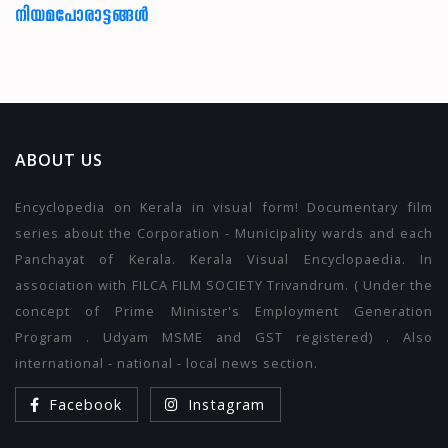
നിയമപോരാട്ടങ്ങൾ
ABOUT US
Encyclopedia on Kerala in visual form! Documentary film
series about the Corporation - Municipality wards and each
Panchayat of Kerala. Kerala Visual Encyclopaedia. In
association with FILCA FILM SOCIETY Trivandrum. ( Under the
concept of Prime Minister's Employment Generation
Program . Udyam MSME and GST registered) . Also
international - national - local news section.
Facebook
Instagram