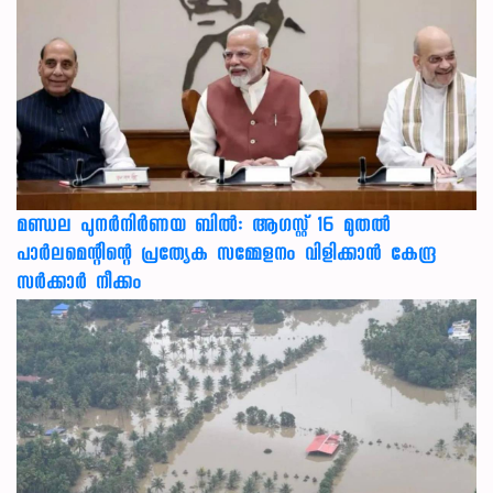
മണ്ഡല പുനർനിർണയ ബിൽ: ആഗസ്റ്റ് 16 മുതൽ
പാർലമെന്റിന്റെ പ്രത്യേക സമ്മേളനം വിളിക്കാൻ കേന്ദ്ര
സർക്കാർ നീക്കം