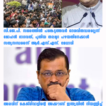
സി.ജെ.പി. സമരത്തിൽ പങ്കെടുത്തവർ ദേശവിരുദ്ധരല്ലെന്ന്
മോഹൻ ഭാഗവത്; പുതിയ തലമുറ പഴയതിനേക്കാൾ
സത്യസന്ധരെന്ന് ആർ.എസ്.എസ്. മേധാവി
അരവിന്ദ് കെജ്‌രിവാളിന്റെ അക്കൗണ്ട് ഇന്ത്യയിൽ നിയന്ത്രിച്ച്