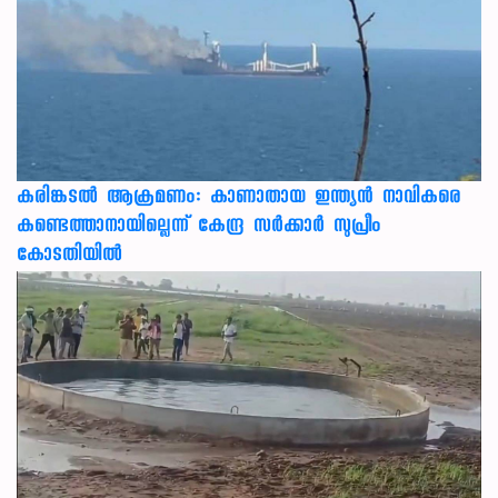
കരിങ്കടൽ ആക്രമണം: കാണാതായ ഇന്ത്യൻ നാവികരെ
കണ്ടെത്താനായില്ലെന്ന് കേന്ദ്ര സർക്കാർ സുപ്രീം
കോടതിയിൽ