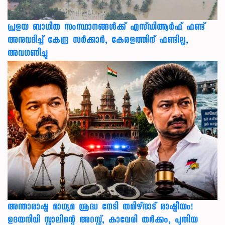
പ്രളയ ബാധിത സംസ്ഥാനങ്ങൾക്ക് എസ്ഡിആർഫ് ഫണ്ട്
അനുവദിച്ച് കേന്ദ്ര സര്‍ക്കാര്‍, കേരളത്തിന് ഫണ്ടില്ല,
അവഗണിച്ചു
അന്താരാഷ്ട്ര മാധ്യമ ശ്രദ്ധ നേടി തമിഴ്‌നാട് രാഷ്ട്രീയം!
ഉദയനിധി സ്റ്റാലിന്റെ അറസ്റ്റ്, കാവേരി തർക്കം, പുതിയ