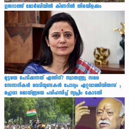
ഗുജറാത്ത് മോർബിയിൽ കിണറിൽ തിരയിളക്കം
മുട്ടയെ പേടിക്കുന്നത് എന്തിന്? സ്വാതന്ത്ര്യ സമര
സേനാനികൾ വെടിയുണ്ടകൾ പോലും ഏറ്റുവാങ്ങിയിരുന്നു' ;
മഹുവാ മൊയ്ത്രയെ പരിഹസിച്ച് സുപ്രീം കോടതി