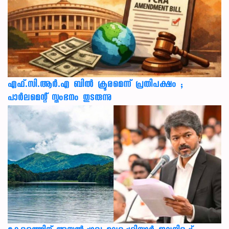
എഫ്.സി.ആർ.എ ബിൽ ക്രൂരമെന്ന് പ്രതിപക്ഷം ;
പാർലമെന്റ് സ്തംഭനം തുടരുന്നു