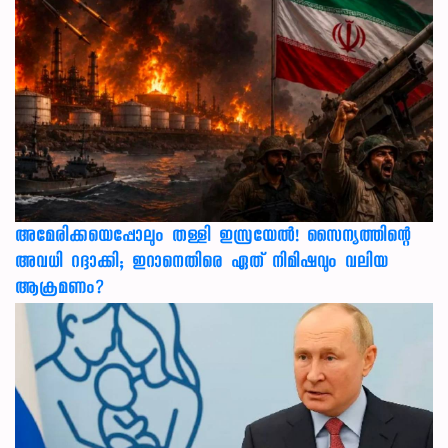
അമേരിക്കയെപ്പോലും തള്ളി ഇസ്രയേൽ! സൈന്യത്തിന്റെ
അവധി റദ്ദാക്കി; ഇറാനെതിരെ ഏത് നിമിഷവും വലിയ
ആക്രമണം?