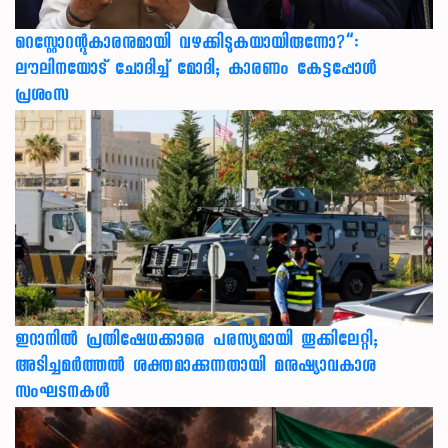
റെസ്റ്റോറന്റുകാരനുമായി വഴക്കിടുകയായിരുന്നോ?”:
ലൗലിനയോട് ചോദിച്ച് മോദി; കാരണം കേട്ടപ്പോൾ
പ്രശംസ
ഇറാനിൽ പ്രതിഷേധക്കാരെ പരസ്യമായി തൂക്കിലേറ്റി;
അടിച്ചമർത്തൽ ശക്തമാക്കുന്നതായി മനുഷ്യാവകാശ
സംഘടനകൾ