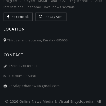
Program . Udyam MSME and GST registered) . Also
international - national - local news section.
Facebook
Instagram
LOCATION
Thiruvananthapuram, Kerala - 695006
CONTACT
+918089036090
+918089036090
keralapedianews@gmail.com
© 2026 Online News Media & Visual Encyclopedia . All