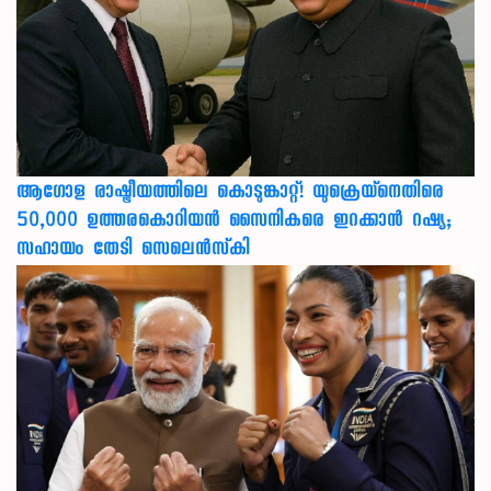
ആഗോള രാഷ്ട്രീയത്തിലെ കൊടുങ്കാറ്റ്! യുക്രെയ്നെതിരെ
50,000 ഉത്തരകൊറിയൻ സൈനികരെ ഇറക്കാൻ റഷ്യ;
സഹായം തേടി സെലെൻസ്‌കി