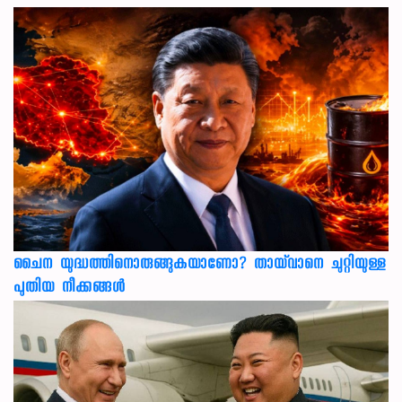
ചൈന യുദ്ധത്തിനൊരുങ്ങുകയാണോ? തായ്‌വാനെ ചുറ്റിയുള്ള
പുതിയ നീക്കങ്ങൾ