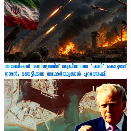
അമേരിക്കൻ സൈന്യത്തിന് ആജീവനാന്ത ‘പണി’ കൊടുത്ത്
ഇറാൻ; ഞെട്ടിക്കുന്ന യാഥാർത്ഥ്യങ്ങൾ പുറത്തേക്ക്!