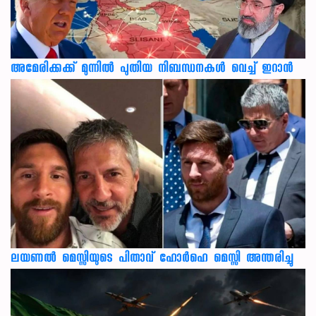
അമേരിക്കക്ക് മുന്നിൽ പുതിയ നിബന്ധനകൾ വെച്ച് ഇറാൻ
ലയണൽ മെസ്സിയുടെ പിതാവ് ഹോർഹെ മെസ്സി അന്തരിച്ചു