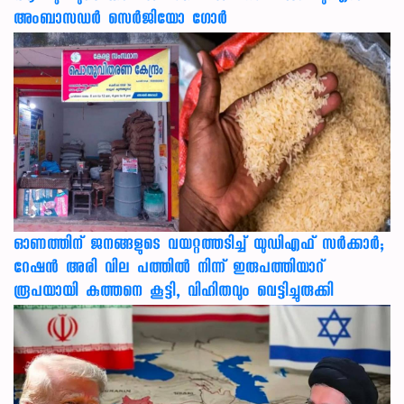
അംബാസഡർ സെർജിയോ ഗോർ
ഓണത്തിന് ജനങ്ങളുടെ വയറ്റത്തടിച്ച് യുഡിഎഫ് സർക്കാർ;
റേഷൻ അരി വില പത്തിൽ നിന്ന് ഇരുപത്തിയാറ്
രൂപയായി കുത്തനെ കൂട്ടി, വിഹിതവും വെട്ടിച്ചുരുക്കി