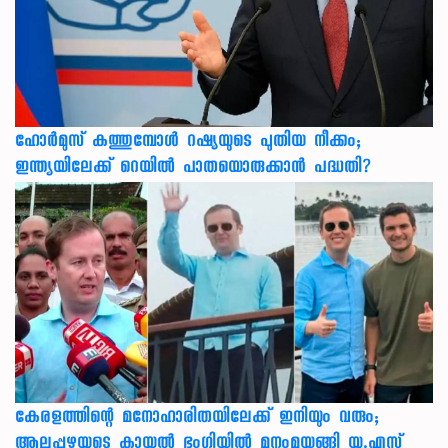
ഹോർമുസ് കത്തുമ്പോൾ റഷ്യയുടെ പുതിയ നീക്കം;
ഇന്ത്യയിലേക്ക് റെയിൽ പാതയൊരുക്കാൻ പദ്ധതി?
കേരളത്തിന്റെ മനോഹാരിതയിലേക്ക് ഇനിയും വരും;
ആലപ്പുഴയുടെ കായൽ ഭംഗിയിൽ മനംമയങ്ങി യു.എസ്