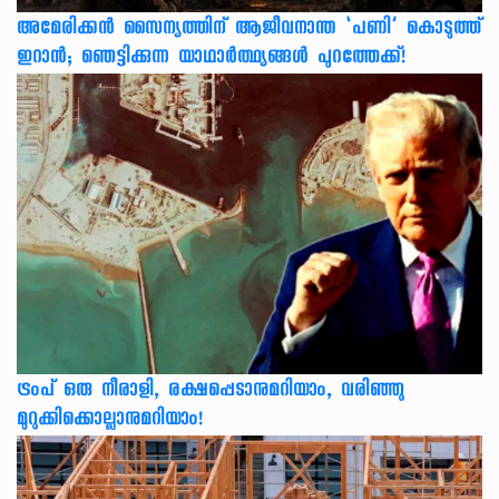
അമേരിക്കൻ സൈന്യത്തിന് ആജീവനാന്ത ‘പണി’ കൊടുത്ത്
ഇറാൻ; ഞെട്ടിക്കുന്ന യാഥാർത്ഥ്യങ്ങൾ പുറത്തേക്ക്!
ട്രംപ് ഒരു നീരാളി, രക്ഷപ്പെടാനുമറിയാം, വരിഞ്ഞു
മുറുക്കിക്കൊല്ലാനുമറിയാം!