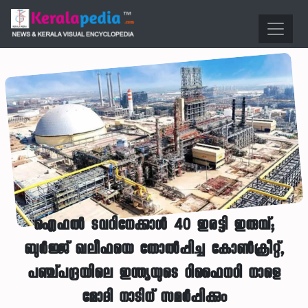
ഐഫൽ ടവറിനേക്കാൾ 40 ഇരട്ടി ഇരുമ്പ്;
ബുർജ്ജ് ഖലീഫയെ തോൽപ്പിച്ച കോൺക്രീറ്റ്,
പഞ്ച്പദ്രയിലെ ഇന്ത്യയുടെ റിഫൈനറി നാളെ
മോദി നാടിന് സമർപ്പിക്കും