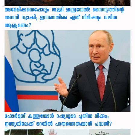
അമേരിക്കയെപ്പോലും തള്ളി ഇസ്രയേൽ! സൈന്യത്തിന്റെ
അവധി റദ്ദാക്കി; ഇറാനെതിരെ ഏത് നിമിഷവും വലിയ
ആക്രമണം?
ഹോർമുസ് കത്തുമ്പോൾ റഷ്യയുടെ പുതിയ നീക്കം;
ഇന്ത്യയിലേക്ക് റെയിൽ പാതയൊരുക്കാൻ പദ്ധതി?