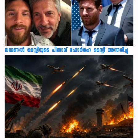
ലയണൽ മെസ്സിയുടെ പിതാവ് ഹോർഹെ മെസ്സി അന്തരിച്ചു