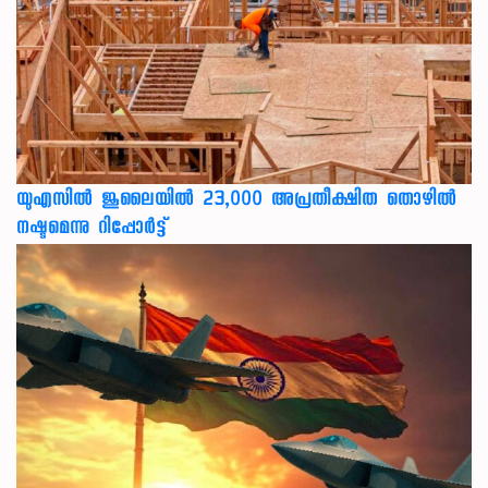
യുഎസില്‍ ജൂലൈയില്‍ 23,000 അപ്രതീക്ഷിത തൊഴില്‍
നഷ്ടമെന്നു റിപ്പോര്‍ട്ട്