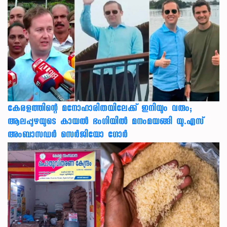
കേരളത്തിന്റെ മനോഹാരിതയിലേക്ക് ഇനിയും വരും;
ആലപ്പുഴയുടെ കായൽ ഭംഗിയിൽ മനംമയങ്ങി യു.എസ്
അംബാസഡർ സെർജിയോ ഗോർ