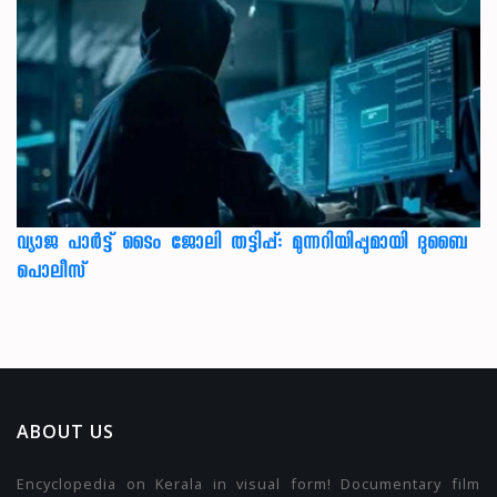
വ്യാജ പാർട്ട് ടൈം ജോലി തട്ടിപ്പ്: മുന്നറിയിപ്പുമായി ദുബൈ
പൊലീസ്
ABOUT US
Encyclopedia on Kerala in visual form! Documentary film