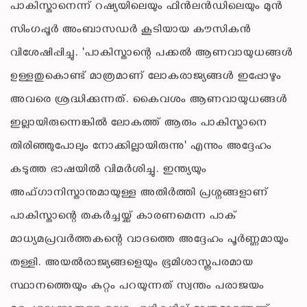
പാകിസ്താനെന്ന് റഷ്യയിലെയും ഫിൻലൻഡിലെയും മുൻ
സിംഗപ്പൂർ അംബാസഡർ കൂടിയായ കൗസികൻ
വിശേഷിപ്പിച്ചു. 'പാകിസ്താന്റെ പക്കൽ ആണവായുധങ്ങൾ
ഉള്ളതുകൊണ്ട് മാത്രമാണ് ലോകരാജ്യങ്ങൾ ഇപ്പോഴും
അവരെ ശ്രദ്ധിക്കുന്നത്. കൈവശം ആണവായുധങ്ങൾ
ഇല്ലായിരുന്നെങ്കിൽ ലോകത്ത് ആരും പാകിസ്താനെ
തിരിഞ്ഞുപോലും നോക്കില്ലായിരുന്നു' എന്നും അദ്ദേഹം
കടുത്ത ഭാഷയിൽ വിമർശിച്ചു. ഇന്ത്യയും
അഫ്ഗാനിസ്താനുമായുള്ള അതിർത്തി പ്രശ്നങ്ങളാണ്
പാകിസ്താന്റെ തകർച്ചയ്ക്ക് കാരണമെന്ന പാക്
മാധ്യമപ്രവർത്തകന്റെ വാദത്തെ അദ്ദേഹം പൂർണ്ണമായും
തള്ളി. അയൽരാജ്യങ്ങളെയും ഭൂമിശാസ്ത്രപരമായ
സ്ഥാനത്തെയും കുറ്റം പറയുന്നത് സ്വന്തം പരാജയം