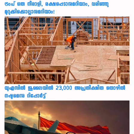
ട്രംപ് ഒരു നീരാളി, രക്ഷപ്പെടാനുമറിയാം, വരിഞ്ഞു
മുറുക്കിക്കൊല്ലാനുമറിയാം!
യുഎസില്‍ ജൂലൈയില്‍ 23,000 അപ്രതീക്ഷിത തൊഴില്‍
നഷ്ടമെന്നു റിപ്പോര്‍ട്ട്