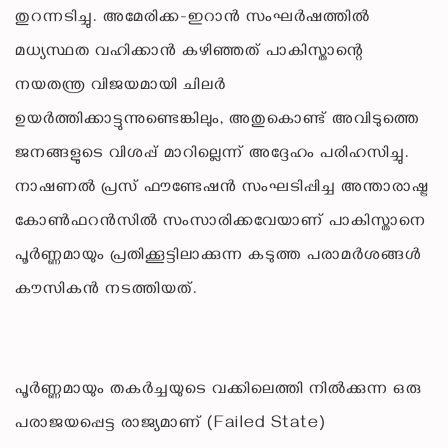
തുറന്നടിച്ചു. അമേരിക്ക-ഇറാൻ സംഘർഷത്തിൽ
മധ്യസ്ഥത വഹിക്കാൻ കഴിഞ്ഞത് പാകിസ്താന്റെ
നയതന്ത്ര വിജയമായി ചിലർ
ഉയർത്തിക്കാട്ടുന്നുണ്ടെങ്കിലും, അതുകൊണ്ട് അവിടുത്തെ
ജനങ്ങളുടെ വിശപ്പ് മാറില്ലെന്ന് അദ്ദേഹം പരിഹസിച്ചു.
നാഷണൽ പ്രസ് ഫൗണ്ടേഷൻ സംഘടിപ്പിച്ച അന്താരാഷ്ട്ര
കോൺഫറൻസിൽ സംസാരിക്കവേയാണ് പാകിസ്താനെ
പൂർണ്ണമായും പ്രതിക്കൂട്ടിലാക്കുന്ന കടുത്ത പരാമർശങ്ങൾ
കൗസികൻ നടത്തിയത്.
പൂർണ്ണമായും തകർച്ചയുടെ വക്കിലെത്തി നിൽക്കുന്ന ഒരു
പരാജയപ്പെട്ട രാജ്യമാണ് (Failed State)