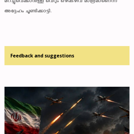
മറച്ചുവെക്കാനുള്ള വെറും ഒഴികഴിവ് മാത്രമാണെന്ന്
അദ്ദേഹം ചൂണ്ടിക്കാട്ടി.
Feedback and suggestions