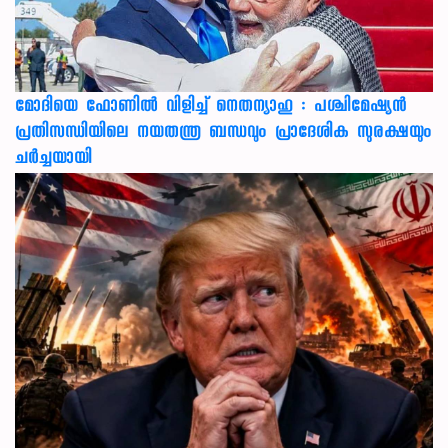
മോദിയെ ഫോണിൽ വിളിച്ച് നെതന്യാഹു : പശ്ചിമേഷ്യൻ
പ്രതിസന്ധിയിലെ നയതന്ത്ര ബന്ധവും പ്രാദേശിക സുരക്ഷയും
ചർച്ചയായി