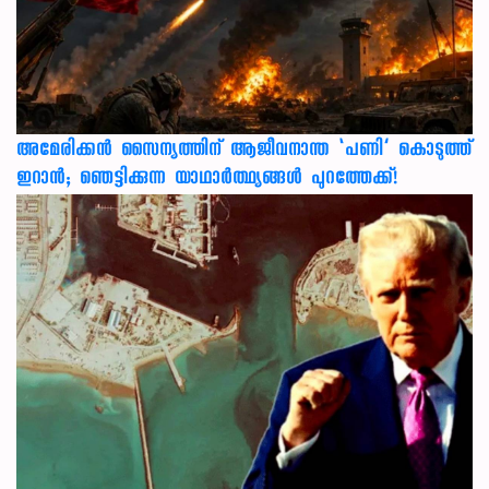
അമേരിക്കൻ സൈന്യത്തിന് ആജീവനാന്ത ‘പണി’ കൊടുത്ത്
ഇറാൻ; ഞെട്ടിക്കുന്ന യാഥാർത്ഥ്യങ്ങൾ പുറത്തേക്ക്!