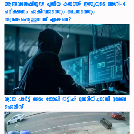
ആണവശേഷിയുള്ള പുതിയ കരുത്ത്: ഇന്ത്യയുടെ അഗ്നി-4
പരീക്ഷണം പാകിസ്ഥാനെയും ചൈനയെയും
ആശങ്കപ്പെടുത്തുന്നത് എങ്ങനെ?
വ്യാജ പാർട്ട് ടൈം ജോലി തട്ടിപ്പ്: മുന്നറിയിപ്പുമായി ദുബൈ
പൊലീസ്