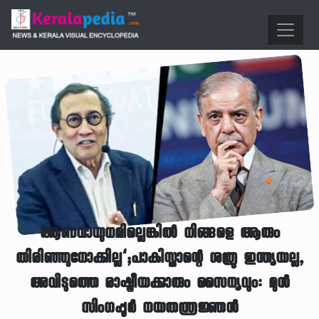
ആണവായുധമില്ലെങ്കിൽ നിങ്ങളെ ആരും
തിരിഞ്ഞുനോക്കില്ല’;പാകിസ്താന്റെ ശത്രു ഇന്ത്യയല്ല,
അവിടുത്തെ രാഷ്ട്രീയക്കാരും സൈന്യവും: മുൻ
സിംഗപ്പൂർ നയതന്ത്രജ്ഞൻ