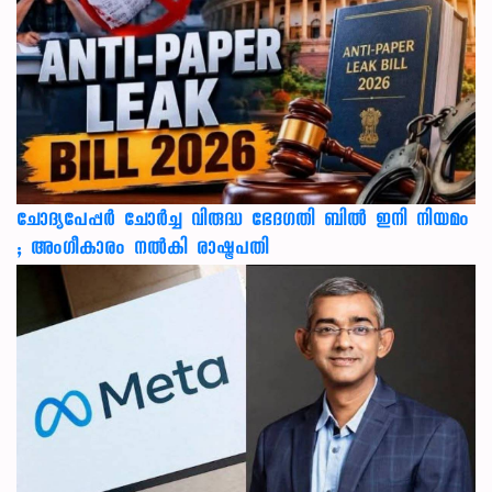
ചോദ്യപേപ്പർ ചോർച്ച വിരുദ്ധ ഭേദഗതി ബിൽ ഇനി നിയമം
; അംഗീകാരം നൽകി രാഷ്ട്രപതി