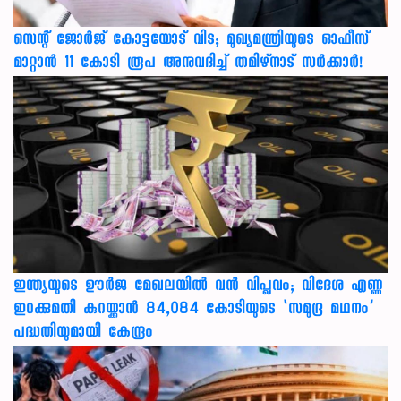
സെന്റ് ജോർജ് കോട്ടയോട് വിട; മുഖ്യമന്ത്രിയുടെ ഓഫീസ്
മാറ്റാൻ 11 കോടി രൂപ അനുവദിച്ച് തമിഴ്നാട് സർക്കാർ!
ഇന്ത്യയുടെ ഊർജ മേഖലയിൽ വൻ വിപ്ലവം; വിദേശ എണ്ണ
ഇറക്കുമതി കുറയ്ക്കാൻ 84,084 കോടിയുടെ ‘സമുദ്ര മഥനം’
പദ്ധതിയുമായി കേന്ദ്രം