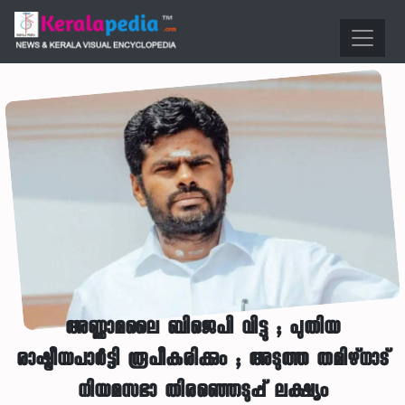
അണ്ണാമലൈ ബിജെപി വിട്ടു ; പുതിയ
രാഷ്ട്രീയപാർട്ടി രൂപീകരിക്കും ; അടുത്ത തമിഴ്നാട്
നിയമസഭാ തിരഞ്ഞെടുപ്പ് ലക്ഷ്യം