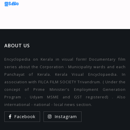
തുടക്കം
ABOUT US
Encyclopedia on Kerala in visual form! Documentary film
series about the Corporation - Municipality wards and each
Panchayat of Kerala. Kerala Visual Encyclopaedia. In
association with FILCA FILM SOCIETY Trivandrum. ( Under the
concept of Prime Minister's Employment Generation
Program . Udyam MSME and GST registered) . Also
international - national - local news section.
Facebook
Instagram