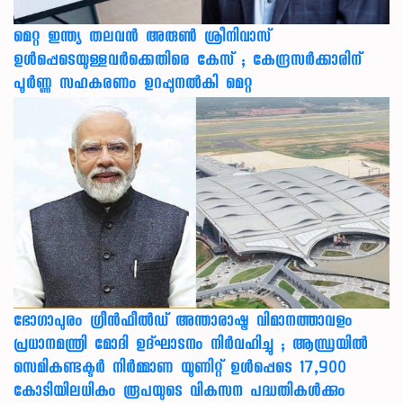
മെറ്റ ഇന്ത്യ തലവൻ അരുൺ ശ്രീനിവാസ്
ഉൾപ്പെടെയുള്ളവർക്കെതിരെ കേസ് ; കേന്ദ്രസർക്കാരിന്
പൂർണ്ണ സഹകരണം ഉറപ്പുനൽകി മെറ്റ
ഭോഗാപുരം ഗ്രീൻഫീൽഡ് അന്താരാഷ്ട്ര വിമാനത്താവളം
പ്രധാനമന്ത്രി മോദി ഉദ്ഘാടനം നിർവഹിച്ചു ; ആന്ധ്രയിൽ
സെമികണ്ടക്ടർ നിർമ്മാണ യൂണിറ്റ് ഉൾപ്പെടെ 17,900
കോടിയിലധികം രൂപയുടെ വികസന പദ്ധതികൾക്കും