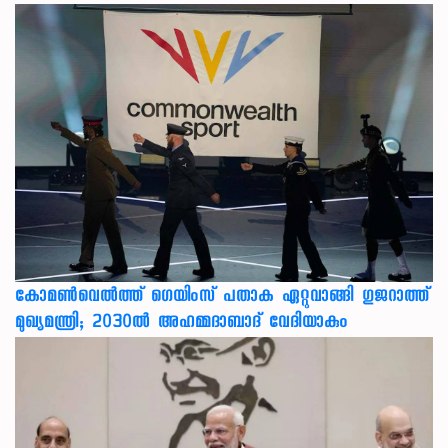
കോമൺവെൽത്ത് ഗെയിംസ് പതാക ഏറ്റുവാങ്ങി ഗുജറാത്ത്
മുഖ്യമന്ത്രി; 2030ൽ അഹമ്മദാബാദ് വേദിയാകും