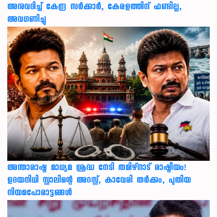
അനുവദിച്ച് കേന്ദ്ര സര്‍ക്കാര്‍, കേരളത്തിന് ഫണ്ടില്ല,
അവഗണിച്ചു
അന്താരാഷ്ട്ര മാധ്യമ ശ്രദ്ധ നേടി തമിഴ്‌നാട് രാഷ്ട്രീയം!
ഉദയനിധി സ്റ്റാലിന്റെ അറസ്റ്റ്, കാവേരി തർക്കം, പുതിയ
നിയമപോരാട്ടങ്ങൾ