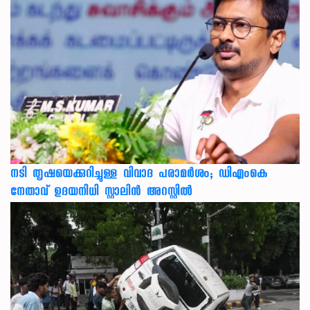
നടി തൃഷയെക്കുറിച്ചുള്ള വിവാദ പരാമർശം; ഡിഎംകെ
നേതാവ് ഉദയനിധി സ്റ്റാലിൻ അറസ്റ്റിൽ