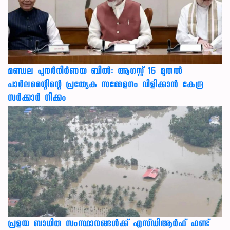
മണ്ഡല പുനർനിർണയ ബിൽ: ആഗസ്റ്റ് 16 മുതൽ
പാർലമെന്റിന്റെ പ്രത്യേക സമ്മേളനം വിളിക്കാൻ കേന്ദ്ര
സർക്കാർ നീക്കം
പ്രളയ ബാധിത സംസ്ഥാനങ്ങൾക്ക് എസ്ഡിആർഫ് ഫണ്ട്