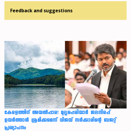
Feedback and suggestions
കേരളത്തിന് അ‌യൽപ്പാര! മുല്ലപ്പെരിയാർ ജലനിരപ്പ്
ഉയർത്താൻ ശ്രമിക്കുമെന്ന് വിജയ് സർക്കാരിന്റെ ബജറ്റ്
പ്രഖ്യാപനം