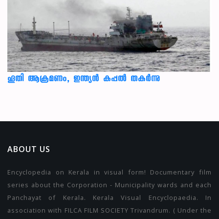
ഹൂതി ആക്രമണം, ഇന്ത്യൻ കപ്പൽ തകർന്നു
ABOUT US
Encyclopedia on Kerala in visual form! Documentary film
series about the Corporation - Municipality wards and each
Panchayat of Kerala. Kerala Visual Encyclopaedia. In
association with FILCA FILM SOCIETY Trivandrum. ( Under the