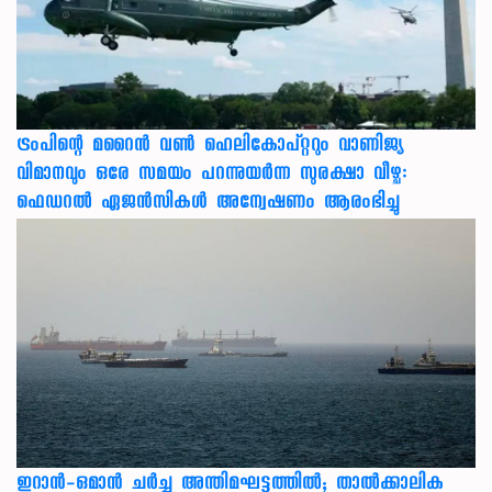
ട്രംപിന്റെ മറൈന്‍ വണ്‍ ഹെലികോപ്റ്ററും വാണിജ്യ
വിമാനവും ഒരേ സമയം പറന്നുയര്‍ന്ന സുരക്ഷാ വീഴ്ച:
ഫെഡറല്‍ ഏജന്‍സികള്‍ അന്വേഷണം ആരംഭിച്ചു
ഇറാന്‍-ഒമാന്‍ ചര്‍ച്ച അന്തിമഘട്ടത്തില്‍; താല്‍ക്കാലിക