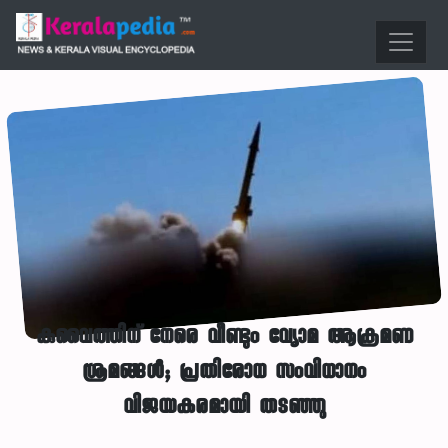
കുവൈത്തിന് നേരെ വീണ്ടും വ്യോമ ആക്രമണ
ശ്രമങ്ങൾ; പ്രതിരോധ സംവിധാനം
വിജയകരമായി തടഞ്ഞു