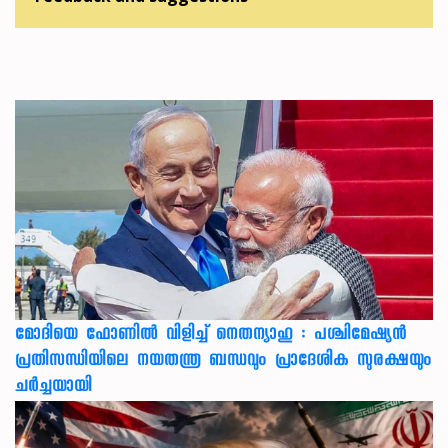
മോദിയെ ഫോണിൽ വിളിച്ച് നെതന്യാഹു : പശ്ചിമേഷ്യൻ
പ്രതിസന്ധിയിലെ നയതന്ത്ര ബന്ധവും പ്രാദേശിക സുരക്ഷയും
ചർച്ചയായി