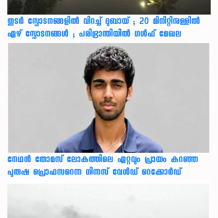
തുടർ സ്ഫോടനങ്ങളിൽ വിറച്ച് ദുബായ് ; 20 മിനിറ്റിനുള്ളിൽ
ഏഴ് സ്ഫോടനങ്ങൾ ; പരിഭ്രാന്തിയിൽ ഗൾഫ് മേഖല
നേഥന്‍ തോമസ് ലോകത്തിലെ ഏറ്റവും പ്രായം കുറഞ്ഞ
പുരുഷ പ്രൊഫസറെന്ന ഗിന്നസ് വേള്‍ഡ് റെക്കോര്‍ഡ്