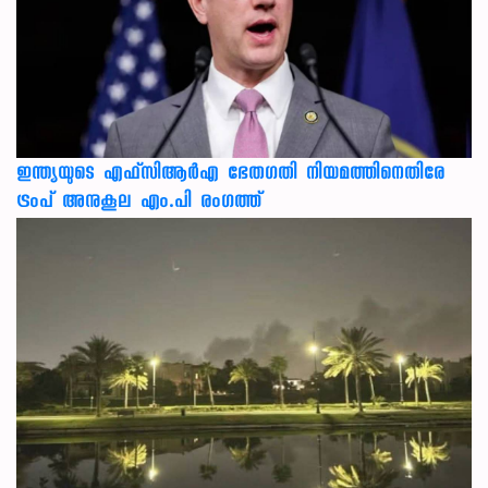
ഇന്ത്യയുടെ എഫ്‌സിആര്‍എ ഭേതഗതി നിയമത്തിനെതിരേ
ട്രംപ് അനുകൂല എം.പി രംഗത്ത്