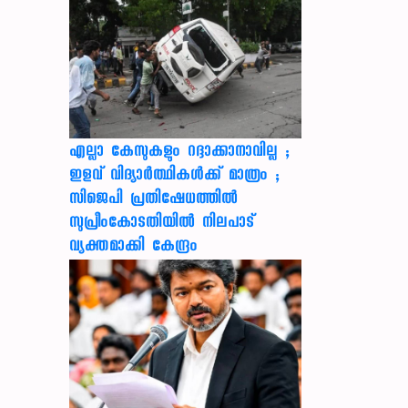
എല്ലാ കേസുകളും റദ്ദാക്കാനാവില്ല ;
ഇളവ് വിദ്യാർത്ഥികൾക്ക് മാത്രം ;
സിജെപി പ്രതിഷേധത്തിൽ
സുപ്രീംകോടതിയിൽ നിലപാട്
വ്യക്തമാക്കി കേന്ദ്രം