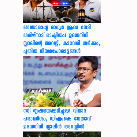
അന്താരാഷ്ട്ര മാധ്യമ ശ്രദ്ധ നേടി
തമിഴ്‌നാട് രാഷ്ട്രീയം! ഉദയനിധി
സ്റ്റാലിന്റെ അറസ്റ്റ്, കാവേരി തർക്കം,
പുതിയ നിയമപോരാട്ടങ്ങൾ
നടി തൃഷയെക്കുറിച്ചുള്ള വിവാദ
പരാമർശം; ഡിഎംകെ നേതാവ്
ഉദയനിധി സ്റ്റാലിൻ അറസ്റ്റിൽ