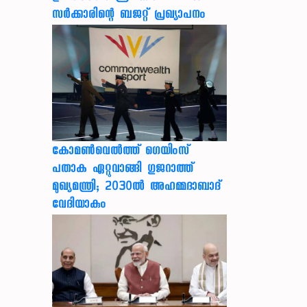
സർക്കാരിന്റെ ബജറ്റ് പ്രഖ്യാപനം
കോമൺവെൽത്ത് ഗെയിംസ്
പതാക ഏറ്റുവാങ്ങി ഗുജറാത്ത്
മുഖ്യമന്ത്രി; 2030ൽ അഹമ്മദാബാദ്
വേദിയാകും