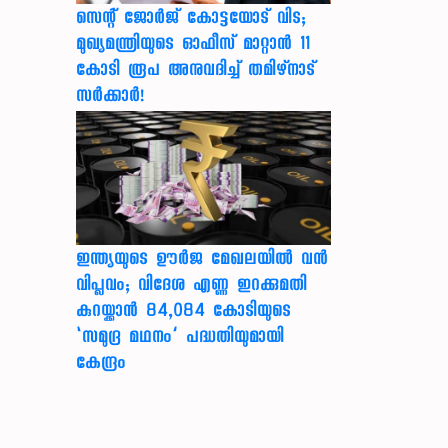
സെന്റ് ജോർജ് കോട്ടയോട് വിട;
മുഖ്യമന്ത്രിയുടെ ഓഫീസ് മാറ്റാൻ 11
കോടി രൂപ അനുവദിച്ച് തമിഴ്നാട്
സർക്കാർ!
ഇന്ത്യയുടെ ഊർജ മേഖലയിൽ വൻ
വിപ്ലവം; വിദേശ എണ്ണ ഇറക്കുമതി
കുറയ്ക്കാൻ 84,084 കോടിയുടെ
‘സമുദ്ര മഥനം’ പദ്ധതിയുമായി
കേന്ദ്രം