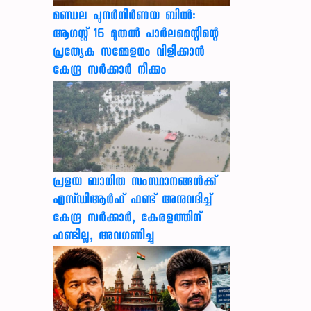
മണ്ഡല പുനർനിർണയ ബിൽ:
ആഗസ്റ്റ് 16 മുതൽ പാർലമെന്റിന്റെ
പ്രത്യേക സമ്മേളനം വിളിക്കാൻ
കേന്ദ്ര സർക്കാർ നീക്കം
പ്രളയ ബാധിത സംസ്ഥാനങ്ങൾക്ക്
എസ്ഡിആർഫ് ഫണ്ട് അനുവദിച്ച്
കേന്ദ്ര സര്‍ക്കാര്‍, കേരളത്തിന്
ഫണ്ടില്ല, അവഗണിച്ചു