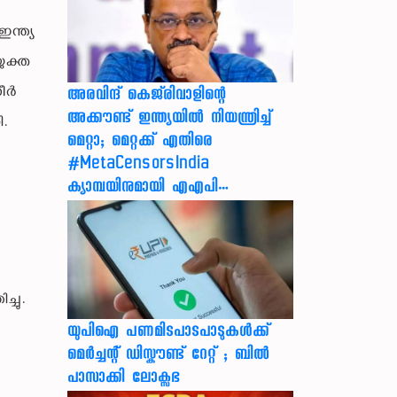
ഇന്ത്യ
ുക്ത
ധീർ
അരവിന്ദ് കെജ്‌രിവാളിന്റെ
അക്കൗണ്ട് ഇന്ത്യയിൽ നിയന്ത്രിച്ച്
ി.
മെറ്റാ; മെറ്റക്ക് എതിരെ
#MetaCensorsIndia
ക്യാമ്പയിനുമായി എഎപി…
്ചു.
യുപിഐ പണമിടപാടപാടുകൾക്ക്
മെർച്ചന്റ് ഡിസ്കൗണ്ട് റേറ്റ് ; ബിൽ
പാസാക്കി ലോക്സഭ