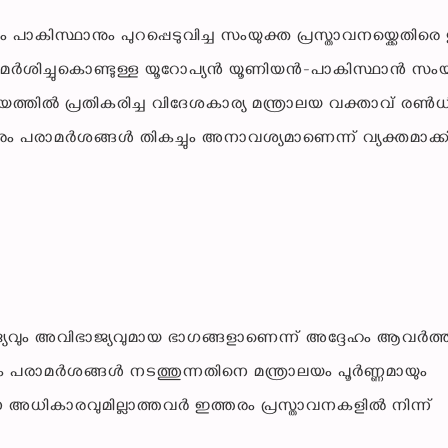
ം പാകിസ്ഥാനും പുറപ്പെടുവിച്ച സംയുക്ത പ്രസ്താവനയ്ക്കെതിരെ 
 പരാമർശിച്ചുകൊണ്ടുള്ള യൂറോപ്യൻ യൂണിയൻ-പാകിസ്ഥാൻ സംയ
ഷയത്തിൽ പ്രതികരിച്ച വിദേശകാര്യ മന്ത്രാലയ വക്താവ് രൺ
ഇത്തരം പരാമർശങ്ങൾ തികച്ചും അനാവശ്യമാണെന്ന് വ്യക്തമാക്ക
ാജ്യവും അവിഭാജ്യവുമായ ഭാഗങ്ങളാണെന്ന് അദ്ദേഹം ആവർത്തിച
 പരാമർശങ്ങൾ നടത്തുന്നതിനെ മന്ത്രാലയം പൂർണ്ണമായും
 അധികാരവുമില്ലാത്തവർ ഇത്തരം പ്രസ്താവനകളിൽ നിന്ന്
.