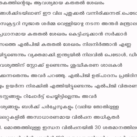
ാതകത്തിന്റെയും ആവശ്യമായ കരുതൽ ശേഖരം
മങ്ങൾക്കിടയിലാണ് ഈ വില പുതുക്കൽ വന്നിരിക്കുന്നത്.പെട്
െക്രട്ടറി സുജാത ശർമ്മ വെള്ളിയാഴ്ച നടന്ന അന്തർ മന്ത്രാ
പ്രധാനമായ കരുതൽ ശേഖരം കെട്ടിപ്പടുക്കാൻ സർക്കാർ
 ദിവസത്തെ എൽപിജി കരുതൽ ശേഖരം നിലനിർത്താൻ എണ്ണ
ടുണ്ടെന്നും വ്യക്തമാക്കി.ഇന്ത്യയിൽ നിലവിൽ പെട്രോൾ, 
യത്തിന് സ്റ്റോക്ക് ഉണ്ടെന്നും ശുദ്ധീകരണ ശാലകൾ
തിക്കുന്നതെന്നും അവർ പറഞ്ഞു. എൽപിജി ഉത്പാദനം പ്രതിദി
 ഉയർന്ന നിരക്കിൽ എത്തിയിട്ടുണ്ടെന്നും എൽപിജി വിതര
 റിപ്പോർട്ട് ചെയ്തിട്ടില്ലെന്നും അവർ
ആവശ്യങ്ങളും ബൾക്ക് പർച്ചേസുകളും (വലിയ തോതിലുള്ള
്ട്‌ലെറ്റുകളിൽ അസാധാരണമായ വിൽപ്പന അധികൃതർ
ടിക്കാട്ടി. മൊത്തത്തിലുള്ള ഇന്ധന വിൽപ്പനയിൽ 30 ശതമാനത്തി