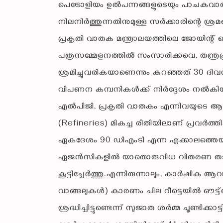
പെട്രോളിയം ഉൽപന്നങ്ങളുടെയും പാചകവ
നിലനിർത്തുന്നതിനുമുള്ള സർക്കാരിന്റെ ശ്ര
പ്രകൃതി വാതക മന്ത്രാലയത്തിലെ ജോയിന്റ് സ
പത്രസമ്മേളനത്തിൽ സംസാരിക്കവെ, തന്ത്ര
ശ്രമിച്ചുവരികയാണെന്നും കുറഞ്ഞത് 30
വിപണന കമ്പനികൾക്ക് നിർദ്ദേശം നൽകിയിട്
എൽപിജി, പ്രകൃതി വാതകം എന്നിവയുടെ ആവശ്
(Refineries) മികച്ച രീതിയിലാണ് പ്രവർത്
ഏകദേശം 90 ഡിഎംടി എന്ന എക്കാലത്തെയും
ഏജൻസികളിൽ യാതൊരുവിധ വിതരണ തടസ്സങ്ങളും
കൂട്ടിച്ചേർത്തു.എന്നിരുന്നാലും, കാർഷിക 
വാങ്ങലുകൾ) കാരണം ചില റീട്ടെയിൽ ഔട
ശ്രദ്ധിച്ചിട്ടുണ്ടെന്ന് സുജാത ശർമ്മ ചൂണ്