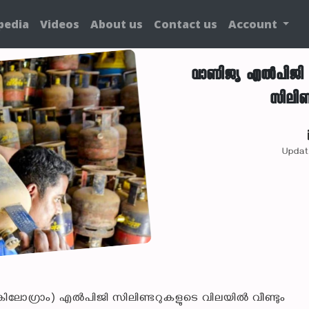
pedia
Videos
About us
Contact us
Account
വാണിജ്യ എൽപിജി സ
സിലിണ്
Updat
 കിലോഗ്രാം) എൽപിജി സിലിണ്ടറുകളുടെ വിലയിൽ വീണ്ടും