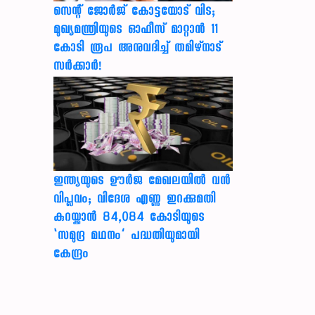
സെന്റ് ജോർജ് കോട്ടയോട് വിട;
മുഖ്യമന്ത്രിയുടെ ഓഫീസ് മാറ്റാൻ 11
കോടി രൂപ അനുവദിച്ച് തമിഴ്നാട്
സർക്കാർ!
ഇന്ത്യയുടെ ഊർജ മേഖലയിൽ വൻ
വിപ്ലവം; വിദേശ എണ്ണ ഇറക്കുമതി
കുറയ്ക്കാൻ 84,084 കോടിയുടെ
‘സമുദ്ര മഥനം’ പദ്ധതിയുമായി
കേന്ദ്രം