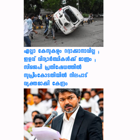
എല്ലാ കേസുകളും റദ്ദാക്കാനാവില്ല ;
ഇളവ് വിദ്യാർത്ഥികൾക്ക് മാത്രം ;
സിജെപി പ്രതിഷേധത്തിൽ
സുപ്രീംകോടതിയിൽ നിലപാട്
വ്യക്തമാക്കി കേന്ദ്രം