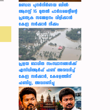
മണ്ഡല പുനർനിർണയ ബിൽ:
ആഗസ്റ്റ് 16 മുതൽ പാർലമെന്റിന്റെ
പ്രത്യേക സമ്മേളനം വിളിക്കാൻ
കേന്ദ്ര സർക്കാർ നീക്കം
പ്രളയ ബാധിത സംസ്ഥാനങ്ങൾക്ക്
എസ്ഡിആർഫ് ഫണ്ട് അനുവദിച്ച്
കേന്ദ്ര സര്‍ക്കാര്‍, കേരളത്തിന്
ഫണ്ടില്ല, അവഗണിച്ചു