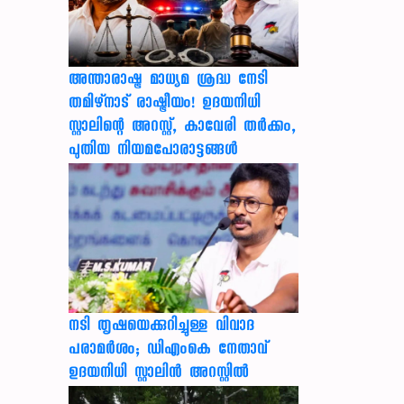
അന്താരാഷ്ട്ര മാധ്യമ ശ്രദ്ധ നേടി
തമിഴ്‌നാട് രാഷ്ട്രീയം! ഉദയനിധി
സ്റ്റാലിന്റെ അറസ്റ്റ്, കാവേരി തർക്കം,
പുതിയ നിയമപോരാട്ടങ്ങൾ
നടി തൃഷയെക്കുറിച്ചുള്ള വിവാദ
പരാമർശം; ഡിഎംകെ നേതാവ്
ഉദയനിധി സ്റ്റാലിൻ അറസ്റ്റിൽ