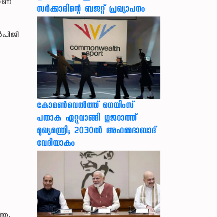
യാണ്
സർക്കാരിന്റെ ബജറ്റ് പ്രഖ്യാപനം
ൽപിജി
കോമൺവെൽത്ത് ഗെയിംസ്
പതാക ഏറ്റുവാങ്ങി ഗുജറാത്ത്
മുഖ്യമന്ത്രി; 2030ൽ അഹമ്മദാബാദ്
വേദിയാകും
്തു.