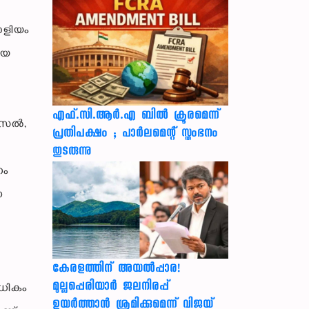
രോളിയം
ലയ
എഫ്.സി.ആർ.എ ബിൽ ക്രൂരമെന്ന്
ഡീസൽ,
പ്രതിപക്ഷം ; പാർലമെന്റ് സ്തംഭനം
തുടരുന്നു
നം
ണ
കേരളത്തിന് അ‌യൽപ്പാര!
മുല്ലപ്പെരിയാർ ജലനിരപ്പ്
ലധികം
ഉയർത്താൻ ശ്രമിക്കുമെന്ന് വിജയ്