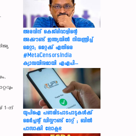
.
അരവിന്ദ് കെജ്‌രിവാളിന്റെ
അക്കൗണ്ട് ഇന്ത്യയിൽ നിയന്ത്രിച്ച്
ിജ്യ
മെറ്റാ; മെറ്റക്ക് എതിരെ
#MetaCensorsIndia
ക്യാമ്പയിനുമായി എഎപി…
ം,
്റവും
 1-ന്
യുപിഐ പണമിടപാടപാടുകൾക്ക്
മെർച്ചന്റ് ഡിസ്കൗണ്ട് റേറ്റ് ; ബിൽ
പാസാക്കി ലോക്സഭ
ം