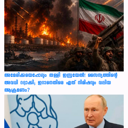
അമേരിക്കയെപ്പോലും തള്ളി ഇസ്രയേൽ! സൈന്യത്തിന്റെ
അവധി റദ്ദാക്കി; ഇറാനെതിരെ ഏത് നിമിഷവും വലിയ
ആക്രമണം?