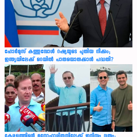
ഹോർമുസ് കത്തുമ്പോൾ റഷ്യയുടെ പുതിയ നീക്കം;
ഇന്ത്യയിലേക്ക് റെയിൽ പാതയൊരുക്കാൻ പദ്ധതി?
കേരളത്തിന്റെ മനോഹാരിതയിലേക്ക് ഇനിയും വരും;