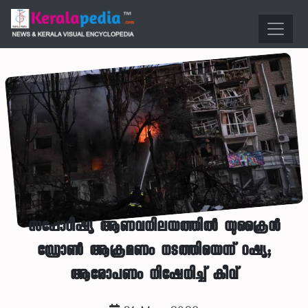
സപ്പോറീഷ്യ ആണവനിലയത്തിൽ യുക്രൈൻ
ഡ്രോൺ ആക്രമണം നടത്തിയെന്ന് റഷ്യ;
ആരോപണം നിഷേധിച്ച് കീവ്