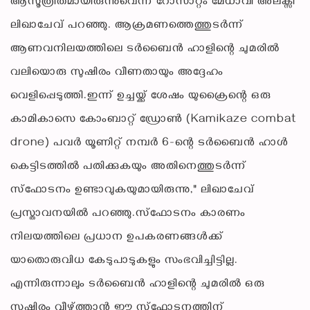
ആസൂത്രിതമായിരുന്നുവെന്ന് റോസാറ്റം മേധാവി അലക്സി
ലിഖാചേവ് പറഞ്ഞു. ആക്രമണത്തെത്തുടർന്ന്
ആണവനിലയത്തിലെ ടർബൈൻ ഹാളിന്റെ ചുമരിൽ
വലിയൊരു സുഷിരം വീണതായും അദ്ദേഹം
വെളിപ്പെടുത്തി.ഇന്ന് ഉച്ചയ്ക്ക് ശേഷം യുക്രൈന്റെ ഒരു
കാമികാസെ കോംബാറ്റ് ഡ്രോൺ (Kamikaze combat
drone) പവർ യൂണിറ്റ് നമ്പർ 6-ന്റെ ടർബൈൻ ഹാൾ
കെട്ടിടത്തിൽ പതിക്കുകയും അതിനെത്തുടർന്ന്
സ്ഫോടനം ഉണ്ടാവുകയുമായിരുന്നു," ലിഖാചേവ്
പ്രസ്താവനയിൽ പറഞ്ഞു.സ്ഫോടനം കാരണം
നിലയത്തിലെ പ്രധാന ഉപകരണങ്ങൾക്ക്
യാതൊരുവിധ കേടുപാടുകളും സംഭവിച്ചിട്ടില്ല.
എന്നിരുന്നാലും ടർബൈൻ ഹാളിന്റെ ചുമരിൽ ഒരു
സുഷിരം വീഴ്ത്താൻ ഈ സ്ഫോടനത്തിന്