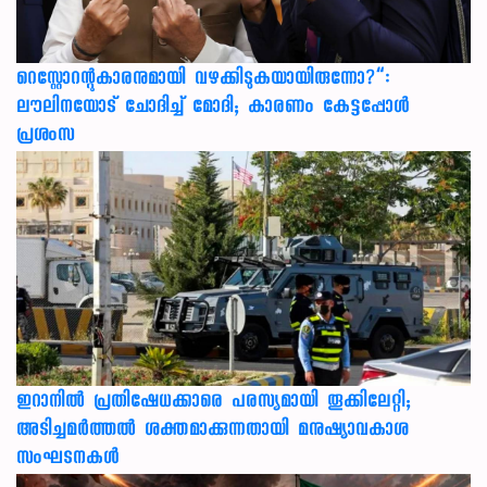
റെസ്റ്റോറന്റുകാരനുമായി വഴക്കിടുകയായിരുന്നോ?”:
ലൗലിനയോട് ചോദിച്ച് മോദി; കാരണം കേട്ടപ്പോൾ
പ്രശംസ
ഇറാനിൽ പ്രതിഷേധക്കാരെ പരസ്യമായി തൂക്കിലേറ്റി;
അടിച്ചമർത്തൽ ശക്തമാക്കുന്നതായി മനുഷ്യാവകാശ
സംഘടനകൾ