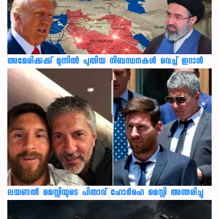
അമേരിക്കക്ക് മുന്നിൽ പുതിയ നിബന്ധനകൾ വെച്ച് ഇറാൻ
ലയണൽ മെസ്സിയുടെ പിതാവ് ഹോർഹെ മെസ്സി അന്തരിച്ചു