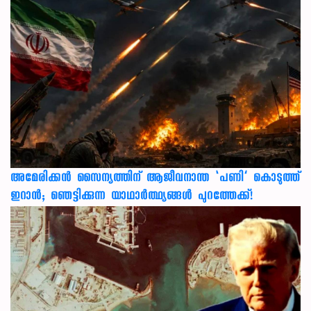
അമേരിക്കൻ സൈന്യത്തിന് ആജീവനാന്ത ‘പണി’ കൊടുത്ത്
ഇറാൻ; ഞെട്ടിക്കുന്ന യാഥാർത്ഥ്യങ്ങൾ പുറത്തേക്ക്!