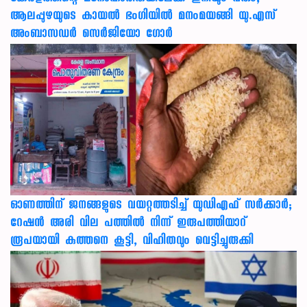
ആലപ്പുഴയുടെ കായൽ ഭംഗിയിൽ മനംമയങ്ങി യു.എസ്
അംബാസഡർ സെർജിയോ ഗോർ
ഓണത്തിന് ജനങ്ങളുടെ വയറ്റത്തടിച്ച് യുഡിഎഫ് സർക്കാർ;
റേഷൻ അരി വില പത്തിൽ നിന്ന് ഇരുപത്തിയാറ്
രൂപയായി കുത്തനെ കൂട്ടി, വിഹിതവും വെട്ടിച്ചുരുക്കി