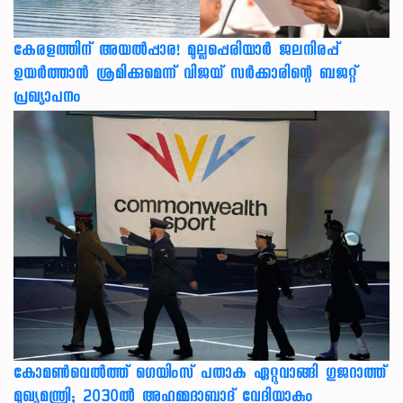
കേരളത്തിന് അ‌യൽപ്പാര! മുല്ലപ്പെരിയാർ ജലനിരപ്പ്
ഉയർത്താൻ ശ്രമിക്കുമെന്ന് വിജയ് സർക്കാരിന്റെ ബജറ്റ്
പ്രഖ്യാപനം
കോമൺവെൽത്ത് ഗെയിംസ് പതാക ഏറ്റുവാങ്ങി ഗുജറാത്ത്
മുഖ്യമന്ത്രി; 2030ൽ അഹമ്മദാബാദ് വേദിയാകും