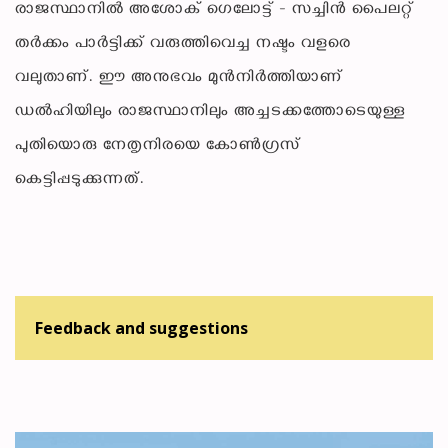
രാജസ്ഥാനിൽ അശോക് ഗെലോട്ട് - സച്ചിൻ പൈലറ്റ്
തർക്കം പാർട്ടിക്ക് വരുത്തിവെച്ച നഷ്ടം വളരെ
വലുതാണ്. ഈ അനുഭവം മുൻനിർത്തിയാണ്
ഡൽഹിയിലും രാജസ്ഥാനിലും അച്ചടക്കത്തോടെയുള്ള
പുതിയൊരു നേതൃനിരയെ കോൺഗ്രസ്
കെട്ടിപ്പടുക്കുന്നത്.
Feedback and suggestions