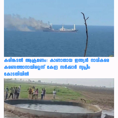
കരിങ്കടൽ ആക്രമണം: കാണാതായ ഇന്ത്യൻ നാവികരെ
കണ്ടെത്താനായില്ലെന്ന് കേന്ദ്ര സർക്കാർ സുപ്രീം
കോടതിയിൽ