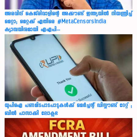
അരവിന്ദ് കെജ്‌രിവാളിന്റെ അക്കൗണ്ട് ഇന്ത്യയിൽ നിയന്ത്രിച്ച്
മെറ്റാ; മെറ്റക്ക് എതിരെ #MetaCensorsIndia
ക്യാമ്പയിനുമായി എഎപി…
യുപിഐ പണമിടപാടപാടുകൾക്ക് മെർച്ചന്റ് ഡിസ്കൗണ്ട് റേറ്റ് ;
ബിൽ പാസാക്കി ലോക്സഭ