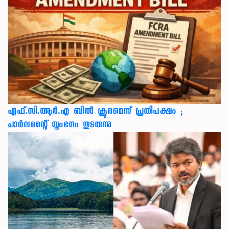
എഫ്.സി.ആർ.എ ബിൽ ക്രൂരമെന്ന് പ്രതിപക്ഷം ;
പാർലമെന്റ് സ്തംഭനം തുടരുന്നു