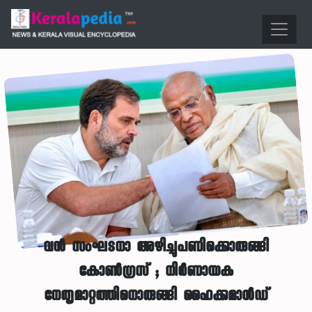
വൻ സംഘടനാ അഴിച്ചുപണിക്കൊരുങ്ങി
കോൺഗ്രസ് ; നിർണായക
നേതൃമാറ്റത്തിനൊരുങ്ങി ഹൈക്കമാൻഡ്