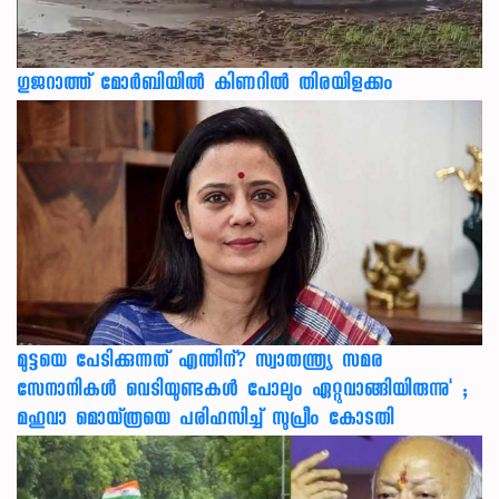
ഗുജറാത്ത് മോർബിയിൽ കിണറിൽ തിരയിളക്കം
മുട്ടയെ പേടിക്കുന്നത് എന്തിന്? സ്വാതന്ത്ര്യ സമര
സേനാനികൾ വെടിയുണ്ടകൾ പോലും ഏറ്റുവാങ്ങിയിരുന്നു' ;
മഹുവാ മൊയ്ത്രയെ പരിഹസിച്ച് സുപ്രീം കോടതി