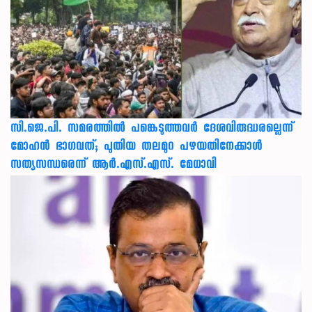
സി.ജെ.പി. സമരത്തിൽ പങ്കെടുത്തവർ ദേശവിരുദ്ധരല്ലെന്ന്
മോഹൻ ഭാഗവത്; പുതിയ തലമുറ പഴയതിനേക്കാൾ
സത്യസന്ധരെന്ന് ആർ.എസ്.എസ്. മേധാവി