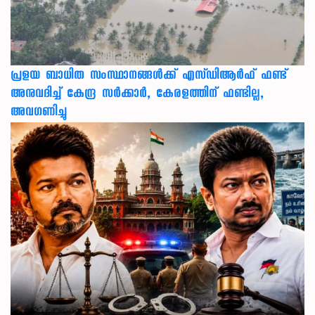
പ്രളയ ബാധിത സംസ്ഥാനങ്ങൾക്ക് എസ്ഡിആർഫ് ഫണ്ട്
അനുവദിച്ച് കേന്ദ്ര സര്‍ക്കാര്‍, കേരളത്തിന് ഫണ്ടില്ല,
അവഗണിച്ചു