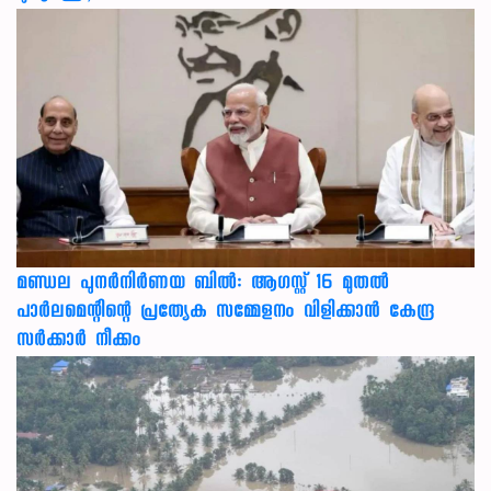
മണ്ഡല പുനർനിർണയ ബിൽ: ആഗസ്റ്റ് 16 മുതൽ
പാർലമെന്റിന്റെ പ്രത്യേക സമ്മേളനം വിളിക്കാൻ കേന്ദ്ര
സർക്കാർ നീക്കം