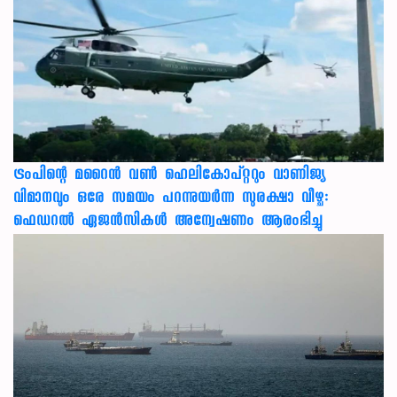
ട്രംപിന്റെ മറൈന്‍ വണ്‍ ഹെലികോപ്റ്ററും വാണിജ്യ
വിമാനവും ഒരേ സമയം പറന്നുയര്‍ന്ന സുരക്ഷാ വീഴ്ച:
ഫെഡറല്‍ ഏജന്‍സികള്‍ അന്വേഷണം ആരംഭിച്ചു