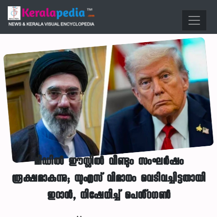
മിഡിൽ ഈസ്റ്റിൽ വീണ്ടും സംഘർഷം
രൂക്ഷമാകുന്നു; യുഎസ് വിമാനം വെടിവച്ചിട്ടതായി
ഇറാൻ, നിഷേധിച്ച് പെൻ്റഗൺ