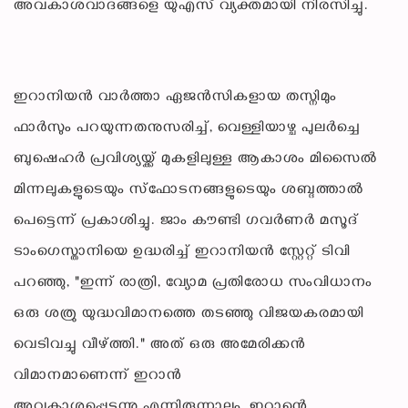
അവകാശവാദങ്ങളെ യുഎസ് വ്യക്തമായി നിരസിച്ചു.
ഇറാനിയൻ വാർത്താ ഏജൻസികളായ തസ്നിമും
ഫാർസും പറയുന്നതനുസരിച്ച്, വെള്ളിയാഴ്ച പുലർച്ചെ
ബുഷെഹർ പ്രവിശ്യയ്ക്ക് മുകളിലുള്ള ആകാശം മിസൈൽ
മിന്നലുകളുടെയും സ്ഫോടനങ്ങളുടെയും ശബ്ദത്താൽ
പെട്ടെന്ന് പ്രകാശിച്ചു. ജാം കൗണ്ടി ഗവർണർ മസൂദ്
ടാംഗെസ്താനിയെ ഉദ്ധരിച്ച് ഇറാനിയൻ സ്റ്റേറ്റ് ടിവി
പറഞ്ഞു, "ഇന്ന് രാത്രി, വ്യോമ പ്രതിരോധ സംവിധാനം
ഒരു ശത്രു യുദ്ധവിമാനത്തെ തടഞ്ഞു വിജയകരമായി
വെടിവച്ചു വീഴ്ത്തി." അത് ഒരു അമേരിക്കൻ
വിമാനമാണെന്ന് ഇറാൻ
അവകാശപ്പെടുന്നു.എന്നിരുന്നാലും, ഇറാന്റെ