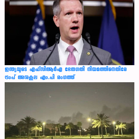
ഇന്ത്യയുടെ എഫ്‌സിആര്‍എ ഭേതഗതി നിയമത്തിനെതിരേ
ട്രംപ് അനുകൂല എം.പി രംഗത്ത്