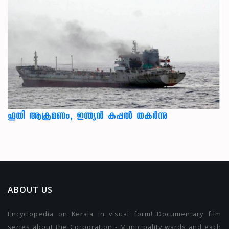
ഹൂതി ആക്രമണം, ഇന്ത്യൻ കപ്പൽ തകർന്നു
ABOUT US
Encyclopedia on Kerala in visual form! Documentary film
series about the Corporation - Municipality wards and each