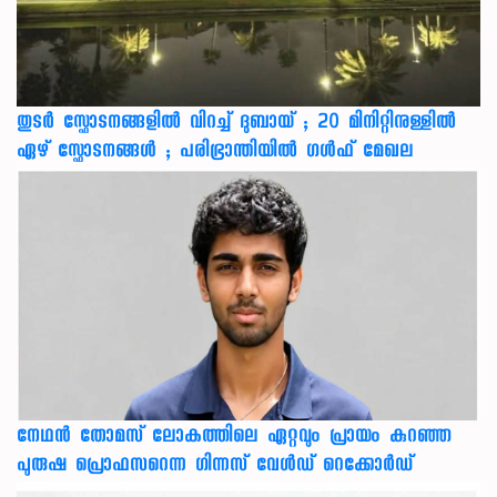
തുടർ സ്ഫോടനങ്ങളിൽ വിറച്ച് ദുബായ് ; 20 മിനിറ്റിനുള്ളിൽ
ഏഴ് സ്ഫോടനങ്ങൾ ; പരിഭ്രാന്തിയിൽ ഗൾഫ് മേഖല
നേഥന്‍ തോമസ് ലോകത്തിലെ ഏറ്റവും പ്രായം കുറഞ്ഞ
പുരുഷ പ്രൊഫസറെന്ന ഗിന്നസ് വേള്‍ഡ് റെക്കോര്‍ഡ്