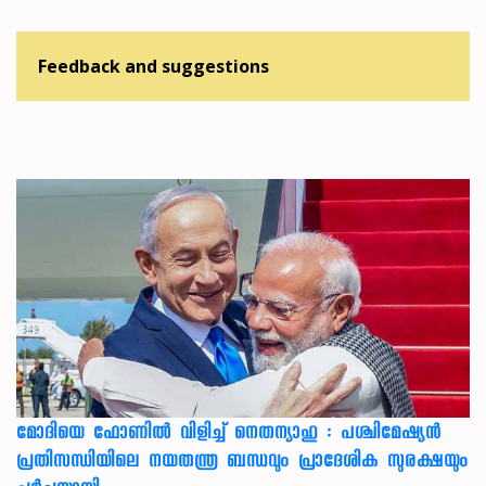
Feedback and suggestions
മോദിയെ ഫോണിൽ വിളിച്ച് നെതന്യാഹു : പശ്ചിമേഷ്യൻ
പ്രതിസന്ധിയിലെ നയതന്ത്ര ബന്ധവും പ്രാദേശിക സുരക്ഷയും