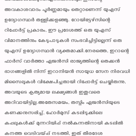
അവകാശവാദം പൂർണ്ണമായും തെറ്റാണെന്ന് യുഎസ്
ഉദ്യോഗസ്ഥർ തള്ളിക്കളഞ്ഞു. റോയിട്ടേഴ്‌സിന്റെ
റിപ്പോർട്ട് പ്രകാരം, ഈ പ്രദേശത്ത് ഒരു യുഎസ്
വിമാനത്തിനും കേടുപാടുകൾ സംഭവിച്ചിട്ടില്ലെന്ന് ഒരു
യുഎസ് ഉദ്യോഗസ്ഥൻ വ്യക്തമാക്കി.നേരത്തെ, ഇറാന്റെ
ഫാർസ് വാർത്താ ഏജൻസി രാജ്യത്തിന്റെ തെക്കൻ
ഭാഗങ്ങളിൽ നിന്ന് ഇറാനിയൻ സായുധ സേന നിരവധി
മിസൈലുകൾ വിക്ഷേപിച്ചതായി റിപ്പോർട്ട് ചെയ്തിരുന്നു,
അവയുടെ കൃത്യമായ ലക്ഷ്യങ്ങൾ ഇതുവരെ
അറിവായിട്ടില്ല.അതേസമയം, തസ്നിം ഏജൻസിയുടെ
കണക്കനുസരിച്ച്, ഹോർമുസ് കടലിടുക്കിലെ
കപ്പലുകൾക്ക് മുന്നറിയിപ്പ് നൽകുന്നതിനായി കടലിൽ
കനത്ത വെടിവയ്പ്പ് നടത്തി, ഇത് തീരദേശ