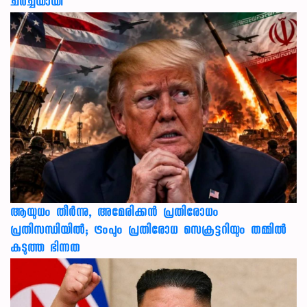
ചർച്ചയായി
ആയുധം തീർന്നു, അമേരിക്കൻ പ്രതിരോധം
പ്രതിസന്ധിയിൽ; ട്രംപും പ്രതിരോധ സെക്രട്ടറിയും തമ്മിൽ
കടുത്ത ഭിന്നത