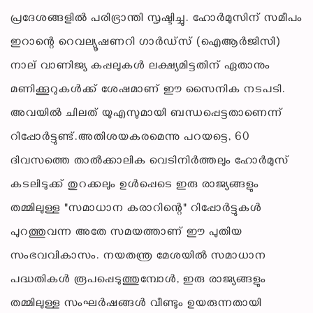
പ്രദേശങ്ങളിൽ പരിഭ്രാന്തി സൃഷ്ടിച്ചു. ഹോർമുസിന് സമീപം
ഇറാന്റെ റെവല്യൂഷണറി ഗാർഡ്സ് (ഐആർജിസി)
നാല് വാണിജ്യ കപ്പലുകൾ ലക്ഷ്യമിട്ടതിന് ഏതാനും
മണിക്കൂറുകൾക്ക് ശേഷമാണ് ഈ സൈനിക നടപടി.
അവയിൽ ചിലത് യുഎസുമായി ബന്ധപ്പെട്ടതാണെന്ന്
റിപ്പോർട്ടുണ്ട്.അതിശയകരമെന്നു പറയട്ടെ, 60
ദിവസത്തെ താൽക്കാലിക വെടിനിർത്തലും ഹോർമുസ്
കടലിടുക്ക് തുറക്കലും ഉൾപ്പെടെ ഇരു രാജ്യങ്ങളും
തമ്മിലുള്ള "സമാധാന കരാറിന്റെ" റിപ്പോർട്ടുകൾ
പുറത്തുവന്ന അതേ സമയത്താണ് ഈ പുതിയ
സംഭവവികാസം. നയതന്ത്ര മേശയിൽ സമാധാന
പദ്ധതികൾ രൂപപ്പെടുത്തുമ്പോൾ, ഇരു രാജ്യങ്ങളും
തമ്മിലുള്ള സംഘർഷങ്ങൾ വീണ്ടും ഉയരുന്നതായി